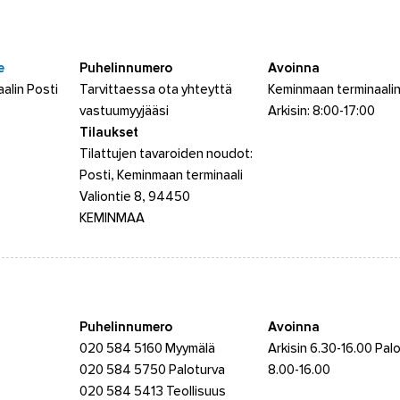
e
Puhelinnumero
Avoinna
alin Posti
Tarvittaessa ota yhteyttä
Keminmaan terminaalin
vastuumyyjääsi
Arkisin: 8:00-17:00
Tilaukset
Tilattujen tavaroiden noudot:
Posti, Keminmaan terminaali
Valiontie 8, 94450
KEMINMAA
Puhelinnumero
Avoinna
020 584 5160 Myymälä
Arkisin 6.30-16.00 Pal
020 584 5750 Paloturva
8.00-16.00
020 584 5413 Teollisuus