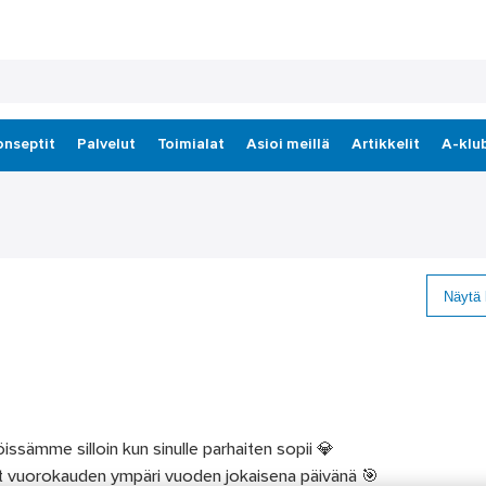
onseptit
Palvelut
Toimialat
Asioi meillä
Artikkelit
A-klu
Näytä 
sämme silloin kun sinulle parhaiten sopii 💎
yt vuorokauden ympäri vuoden jokaisena päivänä 🎯