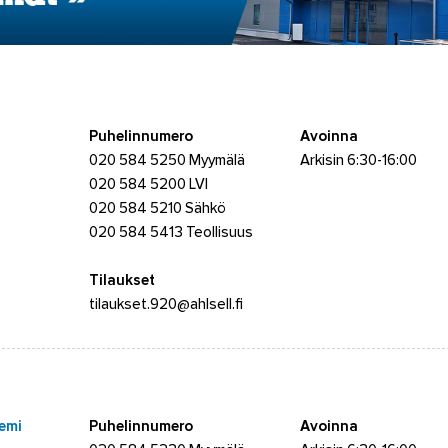
Puhelinnumero
Avoinna
020 584 5250 Myymälä
Arkisin 6:30-16:00
020 584 5200 LVI
020 584 5210 Sähkö
020 584 5413 Teollisuus
Tilaukset
tilaukset.920@ahlsell.fi
iemi
Puhelinnumero
Avoinna