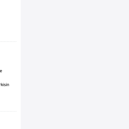
ee
kisin