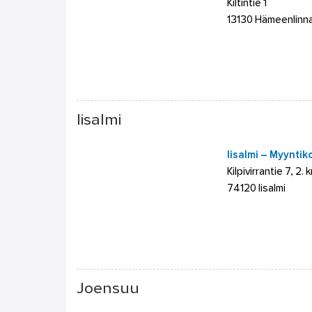
Kiltintie 1
13130 Hämeenlinn
Iisalmi
Iisalmi – Myyntik
Kilpivirrantie 7, 2. k
74120 Iisalmi
Joensuu