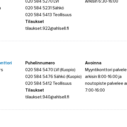
020 584 5270 LVI
Arkisin 6:30-16:00
a
020 584 5231 Sähkö
020 584 5413 Teollisuus
Tilaukset
tilaukset.922@ahlsell.fi
onttori
Puhelinnumero
Avoinna
rs
020 584 5470 LVI (Kuopio)
Myyntikonttori palvel
020 584 5476 Sähkö (Kuopio)
arkisin 8:00-16:00 ja
020 584 5412 Teollisuus
noutopiste palvelee ar
Tilaukset
7:00-16:00
tilaukset.940@ahlsell.fi