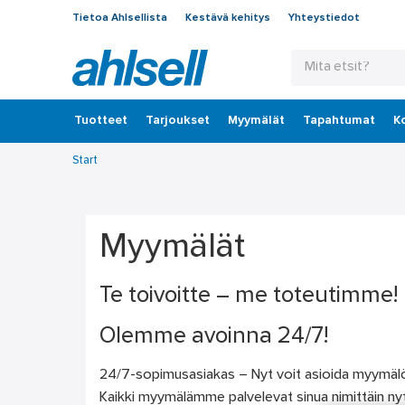
Tietoa Ahlsellista
Kestävä kehitys
Yhteystiedot
Tuotteet
‎Tarjoukset
Myymälät
Tapahtumat
K
Start
Myymälät
Te toivoitte – me toteutimme!
Olemme avoinna 24/7!
24/7-sopimusasiakas – Nyt voit asioida myymälöis
Kaikki myymälämme palvelevat sinua nimittäin n