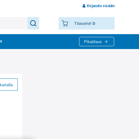
Kirjaudu sisään
Tilausrivit
0
Pikatilaus
bi
kartalla