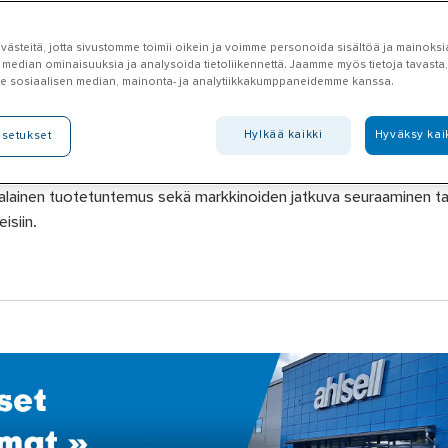
 Omat sivut -osioon ja tee 24/7-sopimus ni
ästeitä, jotta sivustomme toimii oikein ja voimme personoida sisältöä ja mainoksia
in kuin sinulle parhaiten sopii!
 median ominaisuuksia ja analysoida tietoliikennettä. Jaamme myös tietoja tavasta, 
e sosiaalisen median, mainonta- ja analytiikkakumppaneidemme kanssa.
tä
täältä »
Hylkää kaikki
Hyväksy kai
asetukset
li 30 myymälää eri puolilla Suomea.
ta suoraan hyllystä. Voit myös tilata tarvitsemasi tuotteet myym
-alainen tuotetuntemus sekä markkinoiden jatkuva seuraaminen t
siin.