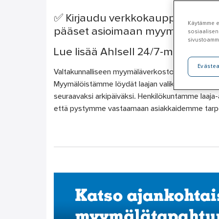
✅ Kirjaudu verkkokauppaan, mene
Käytämme ev
pääset asioimaan myymälässä sillo
sosiaalisen
sivustoamm
Lue lisää Ahlsell 24/7-myymälöis
Eväste
Valtakunnalliseen myymäläverkostoomme kuuluu y
Myymälöistämme löydät laajan valikoiman tuottei
seuraavaksi arkipäiväksi. Henkilökuntamme laaja
että pystymme vastaamaan asiakkaidemme tarpei