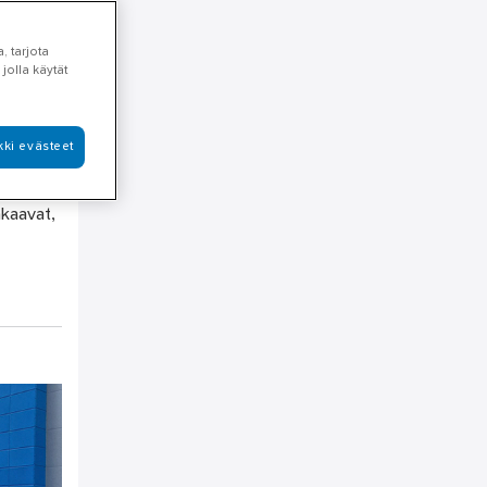
in
, tarjota
jolla käytät
kki evästeet
älään
akaavat,