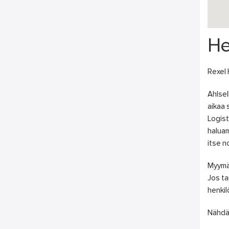
He
Rexel 
Ahlsel
aikaa 
Logist
haluam
itse n
Myymä
Jos ta
henkil
Nähdä