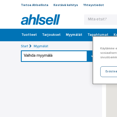
Tietoa Ahlsellista
Kestävä kehitys
Yhteystiedot
Tuotteet
‎Tarjoukset
Myymälät
Tapahtumat
K
Start
Myymälät
Käytämme ev
sosiaalisen
Vaihda myymälä
sivustoamm
Eväste