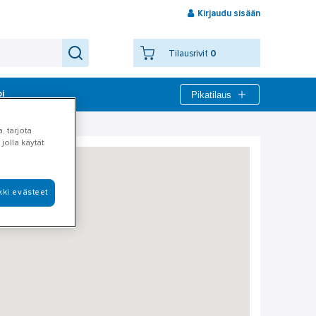
Kirjaudu sisään
Tilausrivit
0
Pikatilaus
bi
, tarjota
jolla käytät
kki evästeet