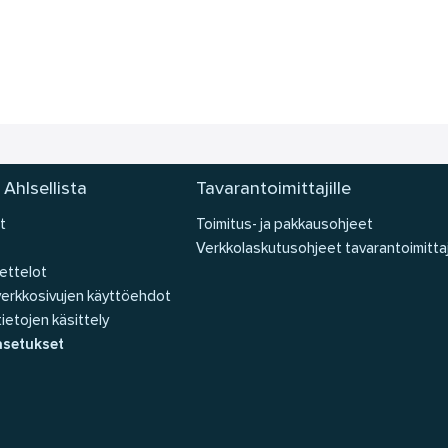
 Ahlsellista
Tavarantoimittajille
t
Toimitus- ja pakkausohjeet
Verkkolaskutusohjeet tavarantoimittaj
ettelot
 verkkosivujen käyttöehdot
ietojen käsittely
asetukset