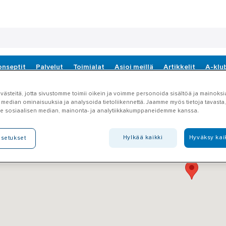
onseptit
Palvelut
Toimialat
Asioi meillä
Artikkelit
A-klu
ästeitä, jotta sivustomme toimii oikein ja voimme personoida sisältöä ja mainoksia
 median ominaisuuksia ja analysoida tietoliikennettä. Jaamme myös tietoja tavasta, 
e sosiaalisen median, mainonta- ja analytiikkakumppaneidemme kanssa.
Hylkää kaikki
Hyväksy kai
asetukset