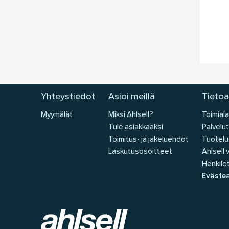
Yhteystiedot
Asioi meillä
Tietoa
Myymälät
Miksi Ahlsell?
Toimiala
Tule asiakkaaksi
Palvelut
Toimitus- ja jakeluehdot
Tuotelu
Laskutusosoitteet
Ahlsell
Henkilöt
Eväste