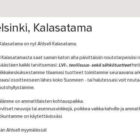
lsinki, Kalasatama
Kalasatama on nyt Ahlsell Kalasatama.
l Kalasatamasta saat saman katon alta päivittäisiin noutotarpeisiisi 
säästäen kaikki tarvitsemasi:
LVI-, teollisuus- sekä sähkötuotteet
heti
iikkakeskuksestamme tilaamasi tuotteet toimitamme seuraavana ark
aasi osoitteeseen lähes koko Suomeen - tai halutessasi voit nouta
outohyllystämme.
lämme on ammattilaisten kohtauspaikka.
rvitset neuvoja tai asennusvinkkejä, poikkea vaikka kahville ja ammat
ökuntamme on käytettävissäsi.
än Ahlsell myymälässä!