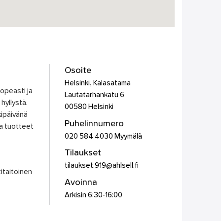
Osoite
Helsinki, Kalasatama
nopeasti ja
Lautatarhankatu 6
 hyllystä.
00580
Helsinki
ipäivänä
Puhelinnumero
a tuotteet
020 584 4030 Myymälä
Tilaukset
tilaukset.919@ahlsell.fi
titaitoinen
Avoinna
Arkisin 6:30-16:00