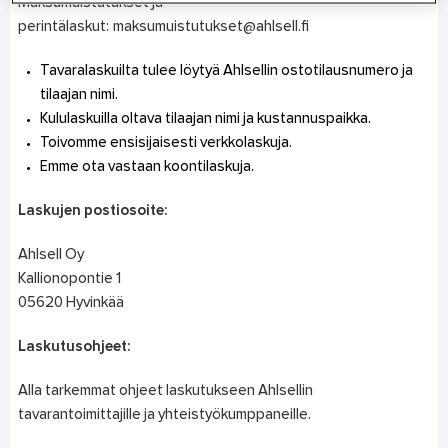
Maksumuistutukset ja
perintälaskut: maksumuistutukset@ahlsell.fi
Tavaralaskuilta tulee löytyä Ahlsellin ostotilausnumero ja
tilaajan nimi.
Kululaskuilla oltava tilaajan nimi ja kustannuspaikka.
Toivomme ensisijaisesti verkkolaskuja.
Emme ota vastaan koontilaskuja.
Laskujen postiosoite:
Ahlsell Oy
Kallionopontie 1
05620 Hyvinkää
Laskutusohjeet:
Alla tarkemmat ohjeet laskutukseen Ahlsellin
tavarantoimittajille ja yhteistyökumppaneille.