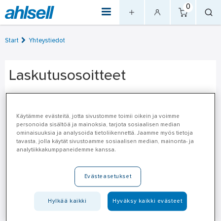
0
Start
Yhteystiedot
Laskutusosoitteet
Verkkolaskut:
Käytämme evästeitä, jotta sivustomme toimii oikein ja voimme
Verkkolaskuosoite: 003718191538
personoida sisältöä ja mainoksia, tarjota sosiaalisen median
Välittäjä: Apix Messaging Oy
ominaisuuksia ja analysoida tietoliikennettä. Jaamme myös tietoja
tavasta, jolla käytät sivustoamme sosiaalisen median, mainonta- ja
Välittäjätunnus: 003723327487
analytiikkakumppaneidemme kanssa.
Y-tunnus: 1819153-8
Evästeasetukset
PDF-laskut sähköpostitse:
Tavaralaskut: tavaralaskut@ahlsell.fi
Hylkää kaikki
Hyväksy kaikki evästeet
Kululaskut: kululaskut@ahlsell.fi