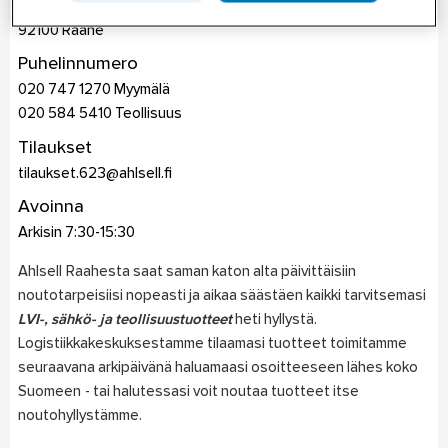
Uimahallintie 10
92100
Raahe
Puhelinnumero
020 747 1270 Myymälä
020 584 5410 Teollisuus
Tilaukset
tilaukset.623@ahlsell.fi
Avoinna
Arkisin 7:30-15:30
Ahlsell Raahesta saat saman katon alta päivittäisiin
noutotarpeisiisi nopeasti ja aikaa säästäen kaikki tarvitsemasi
LVI
-, sähkö-
ja
teollisuustuotteet
heti hyllystä.
Logistiikkakeskuksestamme tilaamasi tuotteet toimitamme
seuraavana arkipäivänä haluamaasi osoitteeseen lähes koko
Suomeen - tai halutessasi voit noutaa tuotteet itse
noutohyllystämme.