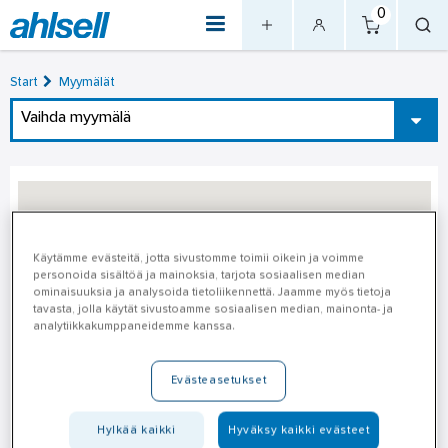
0
Start
Myymälät
Vaihda myymälä
Käytämme evästeitä, jotta sivustomme toimii oikein ja voimme
personoida sisältöä ja mainoksia, tarjota sosiaalisen median
ominaisuuksia ja analysoida tietoliikennettä. Jaamme myös tietoja
tavasta, jolla käytät sivustoamme sosiaalisen median, mainonta- ja
analytiikkakumppaneidemme kanssa.
Raahe
Evästeasetukset
Osoite
Raahe
Hylkää kaikki
Hyväksy kaikki evästeet