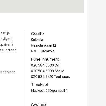
asti ja
Osoite
 hyllystä.
Kokkola
ipäivänä
Heinolankaari 12
a tuotteet
67600
Kokkola
Puhelinnumero
020 584 5630 LVI
020 584 5998 Sähkö
titaitoinen
020 584 5410 Teollisuus
Tilaukset
tilaukset.950@ahlsell.fi
Avoinna