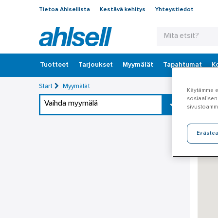
Tietoa Ahlsellista
Kestävä kehitys
Yhteystiedot
Tuotteet
‎Tarjoukset
Myymälät
Tapahtumat
K
Start
Myymälät
Käytämme ev
sosiaalisen
Vaihda myymälä
sivustoamm
Eväste