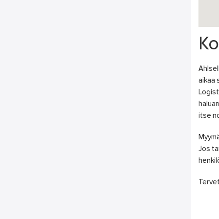
Ko
Ahlsel
aikaa 
Logist
haluam
itse n
Myymä
Jos ta
henki
Tervet