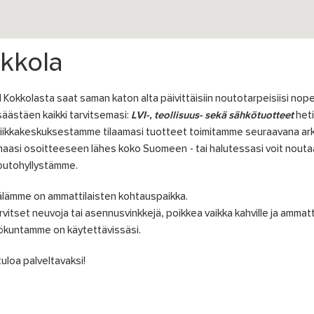
kkola
l Kokkolasta saat saman katon alta päivittäisiin noutotarpeisiisi nope
säästäen kaikki tarvitsemasi:
LVI-, teollisuus- sekä sähkötuotteet
heti
iikkakeskuksestamme tilaamasi tuotteet toimitamme seuraavana ark
aasi osoitteeseen lähes koko Suomeen - tai halutessasi voit nouta
outohyllystämme.
lämme on ammattilaisten kohtauspaikka.
rvitset neuvoja tai asennusvinkkejä, poikkea vaikka kahville ja ammat
lökuntamme on käytettävissäsi.
uloa palveltavaksi!