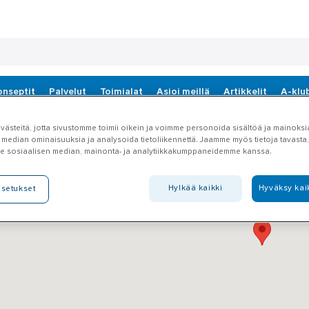
onseptit
Palvelut
Toimialat
Asioi meillä
Artikkelit
A-klu
ästeitä, jotta sivustomme toimii oikein ja voimme personoida sisältöä ja mainoksia
 median ominaisuuksia ja analysoida tietoliikennettä. Jaamme myös tietoja tavasta, 
e sosiaalisen median, mainonta- ja analytiikkakumppaneidemme kanssa.
Hylkää kaikki
Hyväksy kai
asetukset