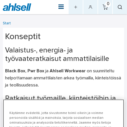
0
Start
Konseptit
Valaistus-, energia- ja
työvaateratkaisut ammattilaisille
Black Box
,
Pwr Box
ja
Ahlsell Workwear
on suunniteltu
helpottamaan ammattilaisten arkea työmailla, kiinteistöissä
ja teollisuudessa.
Ratkaisut työmaille, kiinteistöihin ja
teollisuuteen
Käytämme evästeitä, jotta sivustomme toimii oikein ja voimme
personoida sisältöä ja mainoksia, tarjota sosiaalisen median
Ahlsellin konseptit kattavat kaikki keskeiset osa-alueet:
ominaisuuksia ja analysoida tietoliikennettä. Jaamme myös tietoja