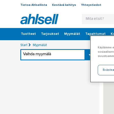
Tietoa Ahlsellista
Kestävä kehitys
Yhteystiedot
Tuotteet
‎Tarjoukset
Myymälät
Tapahtumat
K
Start
Myymälät
Käytämme ev
sosiaalisen
Vaihda myymälä
sivustoamm
Eväste