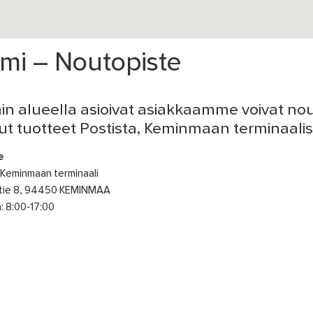
mi – Noutopiste
in alueella asioivat asiakkaamme voivat no
tut tuotteet Postista, Keminmaan terminaalis
e
 Keminmaan terminaali
ntie 8, 94450 KEMINMAA
n: 8:00-17:00