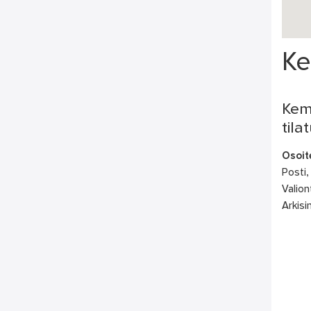
Ke
Kem
tila
Osoit
Posti,
Valio
Arkisi