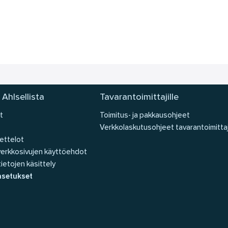
 Ahlsellista
Tavarantoimittajille
t
Toimitus- ja pakkausohjeet
Verkkolaskutusohjeet tavarantoimittaj
ettelot
 verkkosivujen käyttöehdot
ietojen käsittely
asetukset