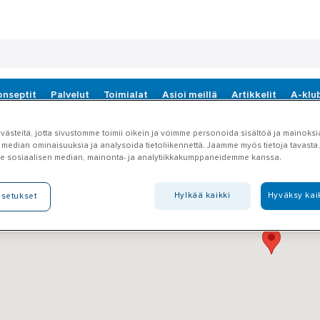
onseptit
Palvelut
Toimialat
Asioi meillä
Artikkelit
A-klu
ästeitä, jotta sivustomme toimii oikein ja voimme personoida sisältöä ja mainoksia
 median ominaisuuksia ja analysoida tietoliikennettä. Jaamme myös tietoja tavasta, 
e sosiaalisen median, mainonta- ja analytiikkakumppaneidemme kanssa.
Hylkää kaikki
Hyväksy kai
asetukset