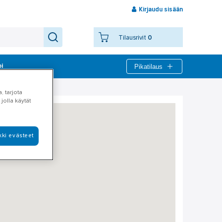
Kirjaudu sisään
Tilausrivit
0
Pikatilaus
bi
, tarjota
jolla käytät
kki evästeet