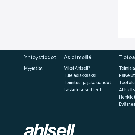
Yhteystiedot
Asioi meillä
Tietoa
Myymälät
Miksi Ahlsell?
Toimiala
Tule asiakkaaksi
Palvelut
Toimitus- ja jakeluehdot
Tuotelu
Laskutusosoitteet
Ahlsell
Henkilöt
Eväste