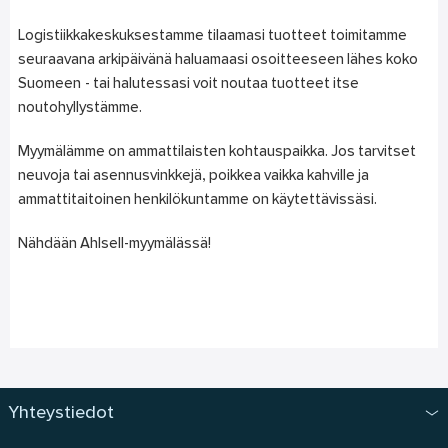
Logistiikkakeskuksestamme tilaamasi tuotteet toimitamme
seuraavana arkipäivänä haluamaasi osoitteeseen lähes koko
Suomeen - tai halutessasi voit noutaa tuotteet itse
noutohyllystämme.
Myymälämme on ammattilaisten kohtauspaikka. Jos tarvitset
neuvoja tai asennusvinkkejä, poikkea vaikka kahville ja
ammattitaitoinen henkilökuntamme on käytettävissäsi.
Nähdään Ahlsell-myymälässä!
Yhteystiedot