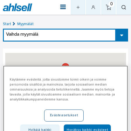
0
Start
Myymälät
Vaihda myymälä
Käytämme evästeitä, jotta sivustomme toimii oikein ja voimme
personoida sisältöä ja mainoksia, tarjota sosiaalisen median
ominaisuuksia ja analysoida tietoliikennettä. Jaamme myös tietoja
tavasta, jolla käytät sivustoamme sosiaalisen median, mainonta- ja
analytiikkakumppaneidemme kanssa.
Espoo
Evästeasetukset
Osoite
Espoo
Hylkää kaikki
Hyväksy kaikki evästeet