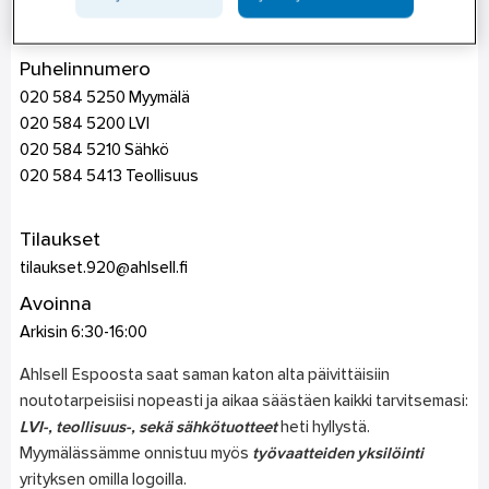
Luomannotko 3
02200
Espoo
Puhelinnumero
020 584 5250 Myymälä
020 584 5200 LVI
020 584 5210 Sähkö
020 584 5413 Teollisuus
Tilaukset
tilaukset.920@ahlsell.fi
Avoinna
Arkisin 6:30-16:00
Ahlsell Espoosta saat saman katon alta päivittäisiin
noutotarpeisiisi nopeasti ja aikaa säästäen kaikki tarvitsemasi:
LVI-, teollisuus-, sekä sähkötuotteet
heti hyllystä.
Myymälässämme onnistuu myös
työvaatteiden yksilöinti
yrityksen omilla logoilla.