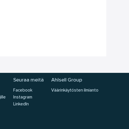
Seuraa meitä
Ahlsell Group
Facebook
Väärinkäytösten ilmianto
ille
Instagram
LinkedIn