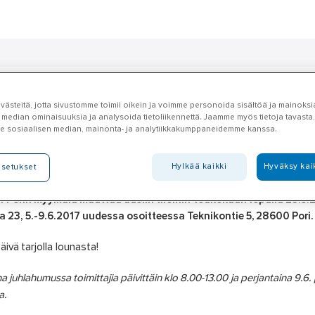
onseptit
Palvelut
Toimialat
Asioi meillä
Artikkelit
A-klu
ästeitä, jotta sivustomme toimii oikein ja voimme personoida sisältöä ja mainoksia
 median ominaisuuksia ja analysoida tietoliikennettä. Jaamme myös tietoja tavasta, 
e sosiaalisen median, mainonta- ja analytiikkakumppaneidemme kanssa.
rin suuri avajaisviikko 5.-9.
Hylkää kaikki
Hyväksy kai
asetukset
ll Porin myymälä muuttaa uusiin tiloihin toukokuun lopulla 29.5
la 23, 5.-9.6.2017 uudessa osoitteessa Teknikontie 5, 28600 Pori.
äivä tarjolla lounasta!
 juhlahumussa toimittajia päivittäin klo 8.00-13.00 ja perjantaina 9.6. 
a.