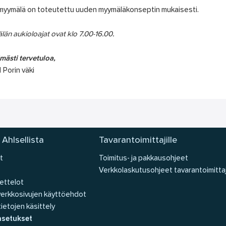
myymälä on toteutettu uuden myymäläkonseptin mukaisesti.
än aukioloajat ovat klo 7.00-16.00.
ästi tervetuloa,
l Porin väki
 Ahlsellista
Tavarantoimittajille
t
Toimitus- ja pakkausohjeet
Verkkolaskutusohjeet tavarantoimittaj
ettelot
 verkkosivujen käyttöehdot
ietojen käsittely
asetukset