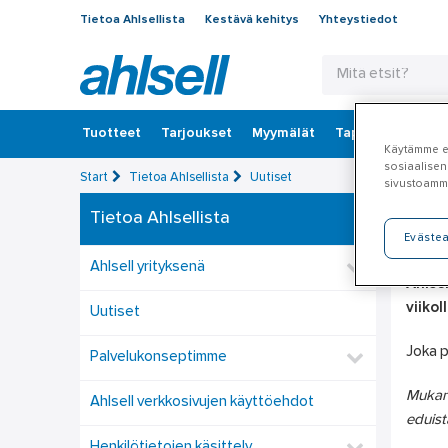
Tietoa Ahlsellista
Kestävä kehitys
Yhteystiedot
Tuotteet
‎Tarjoukset
Myymälät
Tapahtumat
K
Käytämme ev
sosiaalisen
Start
Tietoa Ahlsellista
Uutiset
sivustoamm
Tietoa Ahlsellista
Po
Eväste
Ahlsell yrityksenä
Ahlse
viikol
Uutiset
Joka p
Palvelukonseptimme
Mukana
Ahlsell verkkosivujen käyttöehdot
eduist
Henkilötietojen käsittely