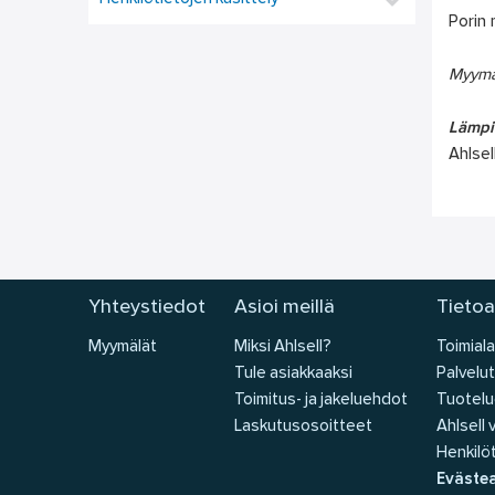
Porin 
Myymäl
Lämpim
Ahlsel
Yhteystiedot
Asioi meillä
Tietoa
Myymälät
Miksi Ahlsell?
Toimiala
Tule asiakkaaksi
Palvelut
Toimitus- ja jakeluehdot
Tuotelu
Laskutusosoitteet
Ahlsell
Henkilöt
Eväste