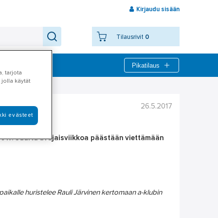
Kirjaudu sisään
Tilausrivit
0
Pikatilaus
bi
, tarjota
jolla käytät
26.5.2017
6.2017!
kki evästeet
.2017. Suurta avajaisviikkoa päästään viettämään
paikalle huristelee Rauli Järvinen kertomaan a-klubin