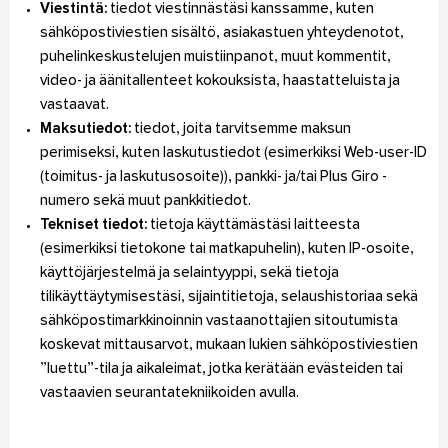
Viestintä:
tiedot viestinnästäsi kanssamme, kuten
sähköpostiviestien sisältö, asiakastuen yhteydenotot,
puhelinkeskustelujen muistiinpanot, muut kommentit,
video- ja äänitallenteet kokouksista, haastatteluista ja
vastaavat.
Maksutiedot:
tiedot, joita tarvitsemme maksun
perimiseksi, kuten laskutustiedot (esimerkiksi Web-user-ID
(toimitus- ja laskutusosoite)), pankki- ja/tai Plus Giro -
numero sekä muut pankkitiedot.
Tekniset tiedot:
tietoja käyttämästäsi laitteesta
(esimerkiksi tietokone tai matkapuhelin), kuten IP-osoite,
käyttöjärjestelmä ja selaintyyppi, sekä tietoja
tilikäyttäytymisestäsi, sijaintitietoja, selaushistoriaa sekä
sähköpostimarkkinoinnin vastaanottajien sitoutumista
koskevat mittausarvot, mukaan lukien sähköpostiviestien
”luettu”-tila ja aikaleimat, jotka kerätään evästeiden tai
vastaavien seurantatekniikoiden avulla.