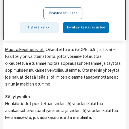
Oikeusperuste
Evästeasetukset
Yksityiset elinkeinoharjoittajat:
Sopimuksen täyttäminen
(GDPR, 6.1(b) artikla) – toimenpiteiden toteuttaminen
Hylkää kaikki
Hyväksy kaikki evästeet
pyynnöstäsi ennen mahdollisen sopimuksen solmimista sekä
tällaisen sopimuksen täyttäminen.
Muut oikeushenkilöt:
Oikeutettu etu (GDPR, 6.1(f) artikla) –
käsittely on välttämätöntä, jotta voimme toteuttaa
oikeutettua etuamme hoitaa sopimussuhteitamme ja täyttää
sopimuksen mukaiset velvollisuutemme. Ota meihin yhteyttä,
jos haluat tietää lisää siitä, miten olemme tasapainottaneet
sinun ja meidän etumme.
Säilytysaika
Henkilötiedot poistetaan viiden (5) vuoden kuluttua
asiakassuhteen päättymisestä ja viiden (5) vuoden kuluttua
keräämisestä, jos asiakassuhdetta ei solmita.