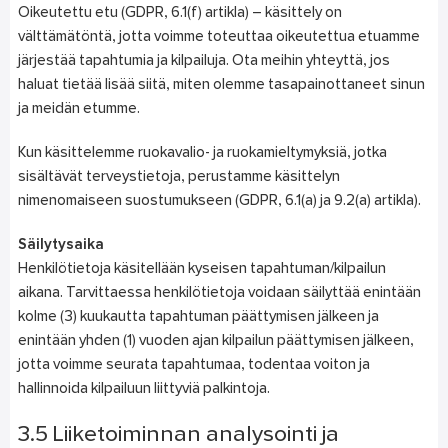
Oikeutettu etu (GDPR, 6.1(f) artikla) – käsittely on
välttämätöntä, jotta voimme toteuttaa oikeutettua etuamme
järjestää tapahtumia ja kilpailuja. Ota meihin yhteyttä, jos
haluat tietää lisää siitä, miten olemme tasapainottaneet sinun
ja meidän etumme.
Kun käsittelemme ruokavalio- ja ruokamieltymyksiä, jotka
sisältävät terveystietoja, perustamme käsittelyn
nimenomaiseen suostumukseen (GDPR, 6.1(a) ja 9.2(a) artikla).
Säilytysaika
Henkilötietoja käsitellään kyseisen tapahtuman/kilpailun
aikana. Tarvittaessa henkilötietoja voidaan säilyttää enintään
kolme (3) kuukautta tapahtuman päättymisen jälkeen ja
enintään yhden (1) vuoden ajan kilpailun päättymisen jälkeen,
jotta voimme seurata tapahtumaa, todentaa voiton ja
hallinnoida kilpailuun liittyviä palkintoja.
3.5 Liiketoiminnan analysointi ja