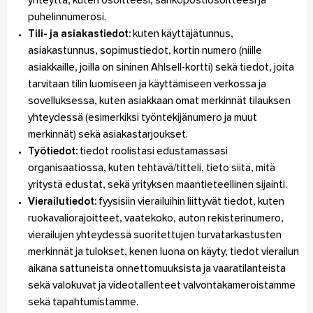
yhteyttä, kuten osoitteesi, sähköpostiosoitteesi ja
puhelinnumerosi.
Tili- ja asiakastiedot:
kuten käyttäjätunnus,
asiakastunnus, sopimustiedot, kortin numero (niille
asiakkaille, joilla on sininen Ahlsell-kortti) sekä tiedot, joita
tarvitaan tilin luomiseen ja käyttämiseen verkossa ja
sovelluksessa, kuten asiakkaan omat merkinnät tilauksen
yhteydessä (esimerkiksi työntekijänumero ja muut
merkinnät) sekä asiakastarjoukset.
Työtiedot:
tiedot roolistasi edustamassasi
organisaatiossa, kuten tehtävä/titteli, tieto siitä, mitä
yritystä edustat, sekä yrityksen maantieteellinen sijainti.
Vierailutiedot:
fyysisiin vierailuihin liittyvät tiedot, kuten
ruokavaliorajoitteet, vaatekoko, auton rekisterinumero,
vierailujen yhteydessä suoritettujen turvatarkastusten
merkinnät ja tulokset, kenen luona on käyty, tiedot vierailun
aikana sattuneista onnettomuuksista ja vaaratilanteista
sekä valokuvat ja videotallenteet valvontakameroistamme
sekä tapahtumistamme.