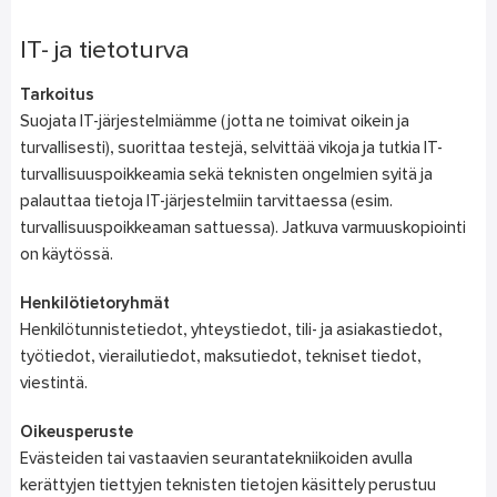
IT- ja tietoturva
Tarkoitus
Suojata IT-järjestelmiämme (jotta ne toimivat oikein ja
turvallisesti), suorittaa testejä, selvittää vikoja ja tutkia IT-
turvallisuuspoikkeamia sekä teknisten ongelmien syitä ja
palauttaa tietoja IT-järjestelmiin tarvittaessa (esim.
turvallisuuspoikkeaman sattuessa). Jatkuva varmuuskopiointi
on käytössä.
Henkilötietoryhmät
Henkilötunnistetiedot, yhteystiedot, tili- ja asiakastiedot,
työtiedot, vierailutiedot, maksutiedot, tekniset tiedot,
viestintä.
Oikeusperuste
Evästeiden tai vastaavien seurantatekniikoiden avulla
kerättyjen tiettyjen teknisten tietojen käsittely perustuu