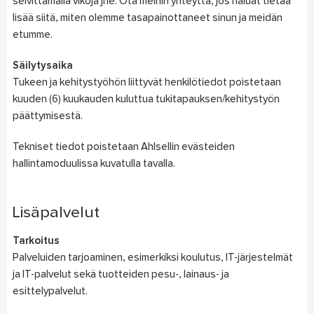
selvittämällä vikoja jne. Ota meihin yhteyttä, jos haluat tietää
lisää siitä, miten olemme tasapainottaneet sinun ja meidän
etumme.
Säilytysaika
Tukeen ja kehitystyöhön liittyvät henkilötiedot poistetaan
kuuden (6) kuukauden kuluttua tukitapauksen/kehitystyön
päättymisestä.
Tekniset tiedot poistetaan Ahlsellin evästeiden
hallintamoduulissa kuvatulla tavalla.
Lisäpalvelut
Tarkoitus
Palveluiden tarjoaminen, esimerkiksi koulutus, IT-järjestelmät
ja IT-palvelut sekä tuotteiden pesu-, lainaus- ja
esittelypalvelut.