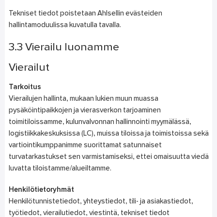
Tekniset tiedot poistetaan Ahlsellin evästeiden
hallintamoduulissa kuvatulla tavalla.
3.3 Vierailu luonamme
Vierailut
Tarkoitus
Vierailujen hallinta, mukaan lukien muun muassa
pysäköintipaikkojen ja vierasverkon tarjoaminen
toimitiloissamme, kulunvalvonnan hallinnointi myymälässä,
logistiikkakeskuksissa (LC), muissa tiloissa ja toimistoissa sekä
vartiointikumppanimme suorittamat satunnaiset
turvatarkastukset sen varmistamiseksi, ettei omaisuutta viedä
luvatta tiloistamme/alueiltamme.
Henkilötietoryhmät
Henkilötunnistetiedot, yhteystiedot, tili- ja asiakastiedot,
työtiedot, vierailutiedot, viestintä, tekniset tiedot