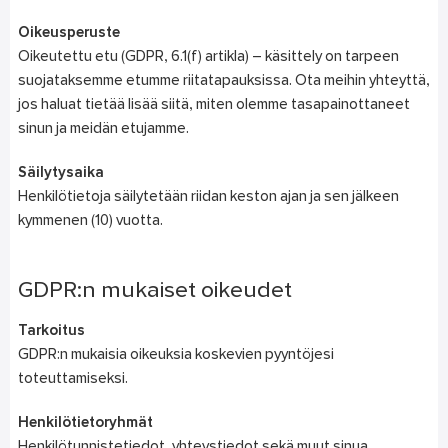
Oikeusperuste
Oikeutettu etu (GDPR, 6.1(f) artikla) – käsittely on tarpeen
suojataksemme etumme riitatapauksissa. Ota meihin yhteyttä,
jos haluat tietää lisää siitä, miten olemme tasapainottaneet
sinun ja meidän etujamme.
Säilytysaika
Henkilötietoja säilytetään riidan keston ajan ja sen jälkeen
kymmenen (10) vuotta.
GDPR:n mukaiset oikeudet
Tarkoitus
GDPR:n mukaisia oikeuksia koskevien pyyntöjesi
toteuttamiseksi.
Henkilötietoryhmät
Henkilötunnistetiedot, yhteystiedot sekä muut sinua