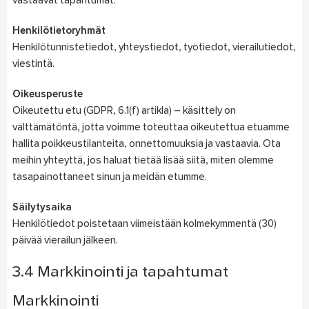
vastaavat tapahtumat.
Henkilötietoryhmät
Henkilötunnistetiedot, yhteystiedot, työtiedot, vierailutiedot,
viestintä.
Oikeusperuste
Oikeutettu etu (GDPR, 6.1(f) artikla) – käsittely on
välttämätöntä, jotta voimme toteuttaa oikeutettua etuamme
hallita poikkeustilanteita, onnettomuuksia ja vastaavia. Ota
meihin yhteyttä, jos haluat tietää lisää siitä, miten olemme
tasapainottaneet sinun ja meidän etumme.
Säilytysaika
Henkilötiedot poistetaan viimeistään kolmekymmentä (30)
päivää vierailun jälkeen.
3.4 Markkinointi ja tapahtumat
Markkinointi