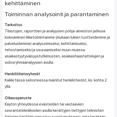
kehittäminen
Toiminnan analysointi ja parantaminen
Tarkoitus
Tilastojen, raporttien ja analyysien pohja-aineiston jatkuva
kokoaminen liiketoimintamme (mukaan lukien tuotteidemme ja
palveluidemme) analysoimiseksi, kehittämiseksi,
tehostamiseksi ja seuraamiseksi muun muassa
asiakastyytyväisyystutkimusten, asiakashaastattelujen ja
sidosryhmäanalyysien avulla.
Henkilötietoryhmät
Kaikki tässä selosteessa mainitut henkilötiedot, ks. kohta 2
yllä.
Oikeusperuste
Käytön yhteydessä evästeiden tai vastaavien
seurantatekniikoiden avulla kerättyjen tiettyjen teknisten