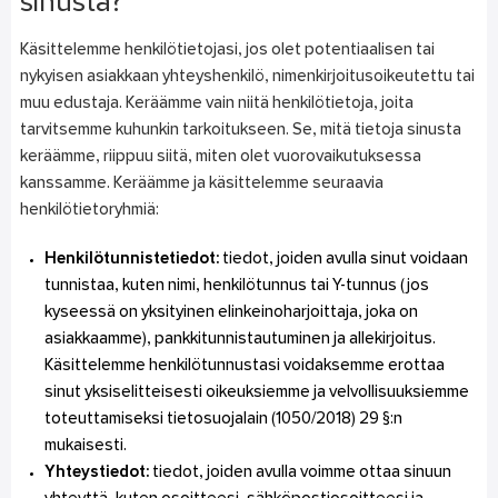
sinusta?
Käsittelemme henkilötietojasi, jos olet potentiaalisen tai
nykyisen asiakkaan yhteyshenkilö, nimenkirjoitusoikeutettu tai
muu edustaja. Keräämme vain niitä henkilötietoja, joita
tarvitsemme kuhunkin tarkoitukseen. Se, mitä tietoja sinusta
keräämme, riippuu siitä, miten olet vuorovaikutuksessa
kanssamme. Keräämme ja käsittelemme seuraavia
henkilötietoryhmiä:
Henkilötunnistetiedot:
tiedot, joiden avulla sinut voidaan
tunnistaa, kuten nimi, henkilötunnus tai Y-tunnus (jos
kyseessä on yksityinen elinkeinoharjoittaja, joka on
asiakkaamme), pankkitunnistautuminen ja allekirjoitus.
Käsittelemme henkilötunnustasi voidaksemme erottaa
sinut yksiselitteisesti oikeuksiemme ja velvollisuuksiemme
toteuttamiseksi tietosuojalain (1050/2018) 29 §:n
mukaisesti.
Yhteystiedot:
tiedot, joiden avulla voimme ottaa sinuun