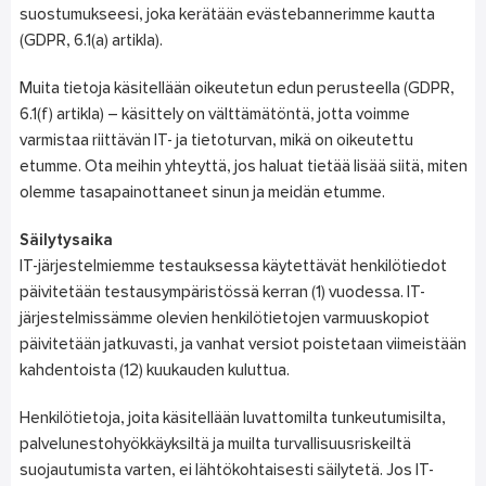
suostumukseesi, joka kerätään evästebannerimme kautta
(GDPR, 6.1(a) artikla).
Muita tietoja käsitellään oikeutetun edun perusteella (GDPR,
6.1(f) artikla) – käsittely on välttämätöntä, jotta voimme
varmistaa riittävän IT- ja tietoturvan, mikä on oikeutettu
etumme. Ota meihin yhteyttä, jos haluat tietää lisää siitä, miten
olemme tasapainottaneet sinun ja meidän etumme.
Säilytysaika
IT-järjestelmiemme testauksessa käytettävät henkilötiedot
päivitetään testausympäristössä kerran (1) vuodessa. IT-
järjestelmissämme olevien henkilötietojen varmuuskopiot
päivitetään jatkuvasti, ja vanhat versiot poistetaan viimeistään
kahdentoista (12) kuukauden kuluttua.
Henkilötietoja, joita käsitellään luvattomilta tunkeutumisilta,
palvelunestohyökkäyksiltä ja muilta turvallisuusriskeiltä
suojautumista varten, ei lähtökohtaisesti säilytetä. Jos IT-