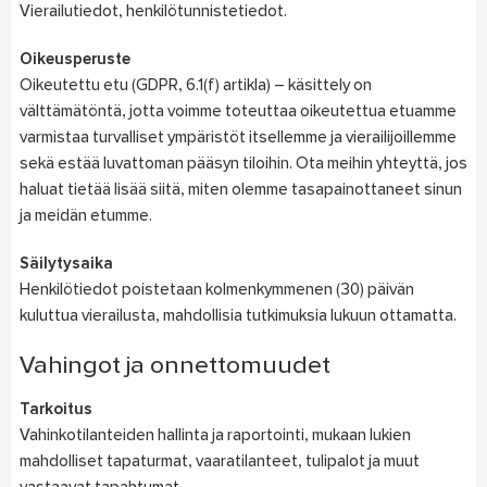
Vierailutiedot, henkilötunnistetiedot.
Oikeusperuste
Oikeutettu etu (GDPR, 6.1(f) artikla) – käsittely on
välttämätöntä, jotta voimme toteuttaa oikeutettua etuamme
varmistaa turvalliset ympäristöt itsellemme ja vierailijoillemme
sekä estää luvattoman pääsyn tiloihin. Ota meihin yhteyttä, jos
haluat tietää lisää siitä, miten olemme tasapainottaneet sinun
ja meidän etumme.
Säilytysaika
Henkilötiedot poistetaan kolmenkymmenen (30) päivän
kuluttua vierailusta, mahdollisia tutkimuksia lukuun ottamatta.
Vahingot ja onnettomuudet
Tarkoitus
Vahinkotilanteiden hallinta ja raportointi, mukaan lukien
mahdolliset tapaturmat, vaaratilanteet, tulipalot ja muut