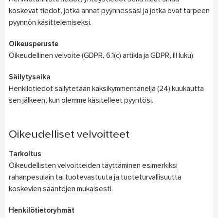
koskevat tiedot, jotka annat pyynnössäsi ja jotka ovat tarpeen
pyynnön käsittelemiseksi.
Oikeusperuste
Oikeudellinen velvoite (GDPR, 6.1(c) artikla ja GDPR, III luku).
Säilytysaika
Henkilötiedot säilytetään kaksikymmentäneljä (24) kuukautta
sen jälkeen, kun olemme käsitelleet pyyntösi.
Oikeudelliset velvoitteet
Tarkoitus
Oikeudellisten velvoitteiden täyttäminen esimerkiksi
rahanpesulain tai tuotevastuuta ja tuoteturvallisuutta
koskevien sääntöjen mukaisesti.
Henkilötietoryhmät