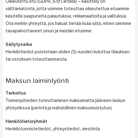
Oikeutettu etu (GDPR, 6.1(f) artikla) – käsittely on
välttämätöntä, jotta voimme toteuttaa oikeutettua etuamme
käsitellä saapuneita palautuksia, reklamaatioita ja valituksia.
Ota meihin yhteyttä, jos haluat tietää lisää siitä, miten olemme
tasapainottaneet sinun ja meidän etumme.
Säilytysaika
Henkilötiedot poistetaan viiden (5) vuoden kuluttua tilauksen
tai ostoksen toteuttamisesta.
Maksun laiminlyönti
Tarkoitus
Toimenpiteiden toteuttaminen maksamatta jääneen laskun
yhteydessä (perintä ja mahdollinen maksumuistutus).
Henkilötietoryhmät
Henkilötunnistetiedot, yhteystiedot, viestintä.