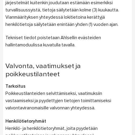
järjestelmät kuitenkin joudutaan estämään esimerkiksi
turvallisuussyistä, tietoja säilytetään kolme (3) kuukautta.
Vianmäärityksen yhteydessä lokitietoina kerättyjä
henkilötietoja säilytetään enintään yhden (1) vuoden ajan.
Tekniset tiedot poistetaan Ahlsellin evästeiden
hallintamoduulissa kuvatulla tavalla.
Valvonta, vaatimukset ja
poikkeustilanteet
Tarkoitus
Poikkeustilanteiden selvittämiseksi, vaatimuksiin
vastaamiseksi ja pyydettyjen tietojen toimittamiseksi
valvontaviranomaisille valvonnan yhteydessä.
Henkilötietoryhmät
Henkilö- ja henkilötietoryhmät, joita pyydetään