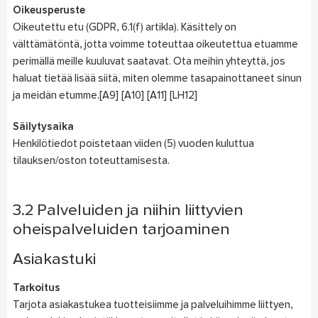
Oikeusperuste
Oikeutettu etu (GDPR, 6.1(f) artikla). Käsittely on
välttämätöntä, jotta voimme toteuttaa oikeutettua etuamme
perimällä meille kuuluvat saatavat. Ota meihin yhteyttä, jos
haluat tietää lisää siitä, miten olemme tasapainottaneet sinun
ja meidän etumme.[A9] [A10] [A11] [LH12]
Säilytysaika
Henkilötiedot poistetaan viiden (5) vuoden kuluttua
tilauksen/oston toteuttamisesta.
3.2 Palveluiden ja niihin liittyvien
oheispalveluiden tarjoaminen
Asiakastuki
Tarkoitus
Tarjota asiakastukea tuotteisiimme ja palveluihimme liittyen,