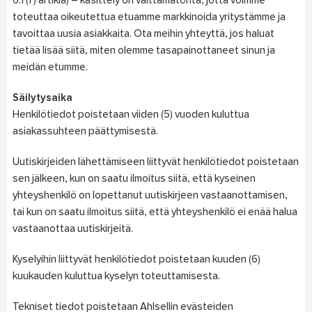
6.1 (f) artikla) – käsittely on välttämätöntä, jotta voimme
toteuttaa oikeutettua etuamme markkinoida yritystämme ja
tavoittaa uusia asiakkaita. Ota meihin yhteyttä, jos haluat
tietää lisää siitä, miten olemme tasapainottaneet sinun ja
meidän etumme.
Säilytysaika
Henkilötiedot poistetaan viiden (5) vuoden kuluttua
asiakassuhteen päättymisestä.
Uutiskirjeiden lähettämiseen liittyvät henkilötiedot poistetaan
sen jälkeen, kun on saatu ilmoitus siitä, että kyseinen
yhteyshenkilö on lopettanut uutiskirjeen vastaanottamisen,
tai kun on saatu ilmoitus siitä, että yhteyshenkilö ei enää halua
vastaanottaa uutiskirjeitä.
Kyselyihin liittyvät henkilötiedot poistetaan kuuden (6)
kuukauden kuluttua kyselyn toteuttamisesta.
Tekniset tiedot poistetaan Ahlsellin evästeiden