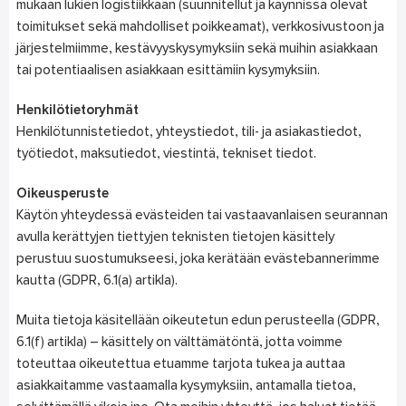
mukaan lukien logistiikkaan (suunnitellut ja käynnissä olevat
toimitukset sekä mahdolliset poikkeamat), verkkosivustoon ja
järjestelmiimme, kestävyyskysymyksiin sekä muihin asiakkaan
tai potentiaalisen asiakkaan esittämiin kysymyksiin.
Henkilötietoryhmät
Henkilötunnistetiedot, yhteystiedot, tili- ja asiakastiedot,
työtiedot, maksutiedot, viestintä, tekniset tiedot.
Oikeusperuste
Käytön yhteydessä evästeiden tai vastaavanlaisen seurannan
avulla kerättyjen tiettyjen teknisten tietojen käsittely
perustuu suostumukseesi, joka kerätään evästebannerimme
kautta (GDPR, 6.1(a) artikla).
Muita tietoja käsitellään oikeutetun edun perusteella (GDPR,
6.1(f) artikla) – käsittely on välttämätöntä, jotta voimme
toteuttaa oikeutettua etuamme tarjota tukea ja auttaa
asiakkaitamme vastaamalla kysymyksiin, antamalla tietoa,