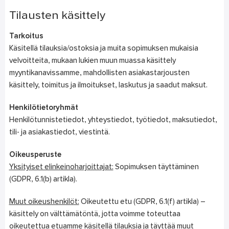
Tilausten käsittely
Tarkoitus
Käsitellä tilauksia/ostoksia ja muita sopimuksen mukaisia
velvoitteita, mukaan lukien muun muassa käsittely
myyntikanavissamme, mahdollisten asiakastarjousten
käsittely, toimitus ja ilmoitukset, laskutus ja saadut maksut.
Henkilötietoryhmät
Henkilötunnistetiedot, yhteystiedot, työtiedot, maksutiedot,
tili- ja asiakastiedot, viestintä.
Oikeusperuste
Yksityiset elinkeinoharjoittajat:
Sopimuksen täyttäminen
(GDPR, 6.1(b) artikla).
Muut oikeushenkilöt:
Oikeutettu etu (GDPR, 6.1(f) artikla) –
käsittely on välttämätöntä, jotta voimme toteuttaa
oikeutettua etuamme käsitellä tilauksia ja täyttää muut