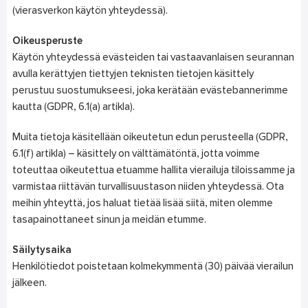
(vierasverkon käytön yhteydessä).
Oikeusperuste
Käytön yhteydessä evästeiden tai vastaavanlaisen seurannan
avulla kerättyjen tiettyjen teknisten tietojen käsittely
perustuu suostumukseesi, joka kerätään evästebannerimme
kautta (GDPR, 6.1(a) artikla).
Muita tietoja käsitellään oikeutetun edun perusteella (GDPR,
6.1(f) artikla) – käsittely on välttämätöntä, jotta voimme
toteuttaa oikeutettua etuamme hallita vierailuja tiloissamme ja
varmistaa riittävän turvallisuustason niiden yhteydessä. Ota
meihin yhteyttä, jos haluat tietää lisää siitä, miten olemme
tasapainottaneet sinun ja meidän etumme.
Säilytysaika
Henkilötiedot poistetaan kolmekymmentä (30) päivää vierailun
jälkeen.