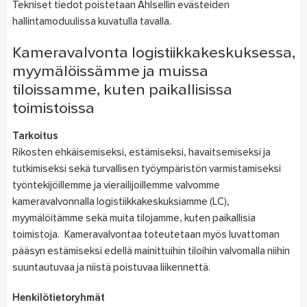
Tekniset tiedot poistetaan Ahlsellin evästeiden
hallintamoduulissa kuvatulla tavalla.
Kameravalvonta logistiikkakeskuksessa,
myymälöissämme ja muissa
tiloissamme, kuten paikallisissa
toimistoissa
Tarkoitus
Rikosten ehkäisemiseksi, estämiseksi, havaitsemiseksi ja
tutkimiseksi sekä turvallisen työympäristön varmistamiseksi
työntekijöillemme ja vierailijoillemme valvomme
kameravalvonnalla logistiikkakeskuksiamme (LC),
myymälöitämme sekä muita tilojamme, kuten paikallisia
toimistoja. Kameravalvontaa toteutetaan myös luvattoman
pääsyn estämiseksi edellä mainittuihin tiloihin valvomalla niihin
suuntautuvaa ja niistä poistuvaa liikennettä.
Henkilötietoryhmät