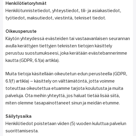
Henkilötietoryhmät
Henkilötunnistetiedot, yhteystiedot, tili- ja asiakastiedot,
työtiedot, maksutiedot, viestintä, tekniset tiedot.
Oikeusperuste
Käytön yhteydessä evästeiden tai vastaavanlaisen seurannan
avulla kerättyjen tiettyjen teknisten tietojen käsittely
perustuu suostumukseesi, joka kerätään evästebannerimme
kautta (GDPR, 6.1(a) artikla).
Muita tietoja käsitellään oikeutetun edun perusteella (GDPR,
6.1(f) artikla) – käsittely on välttämätöntä, jotta voimme
toteuttaa oikeutettua etuamme tarjota koulutusta ja muita
palveluja. Ota meihin yhteyttä, jos haluat tietää lisää siitä,
miten olemme tasapainottaneet sinun ja meidän etumme.
Säilytysaika
Henkilötiedot poistetaan viiden (5) vuoden kuluttua palvelun
suorittamisesta.