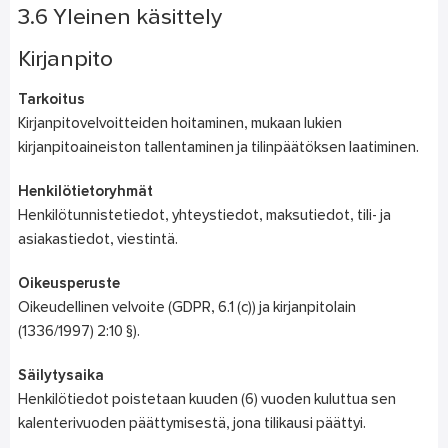
3.6 Yleinen käsittely
Kirjanpito
Tarkoitus
Kirjanpitovelvoitteiden hoitaminen, mukaan lukien
kirjanpitoaineiston tallentaminen ja tilinpäätöksen laatiminen.
Henkilötietoryhmät
Henkilötunnistetiedot, yhteystiedot, maksutiedot, tili- ja
asiakastiedot, viestintä.
Oikeusperuste
Oikeudellinen velvoite (GDPR, 6.1 (c)) ja kirjanpitolain
(1336/1997) 2:10 §).
Säilytysaika
Henkilötiedot poistetaan kuuden (6) vuoden kuluttua sen
kalenterivuoden päättymisestä, jona tilikausi päättyi.