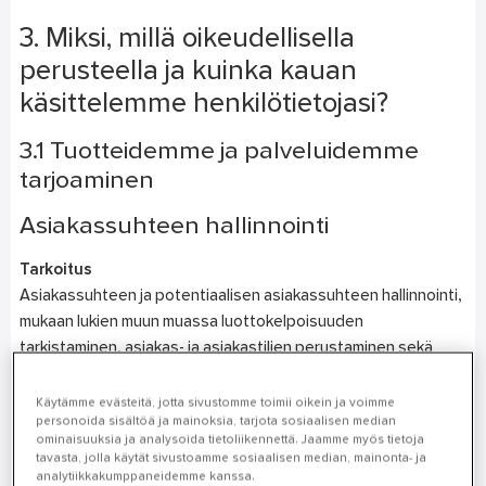
3. Miksi, millä oikeudellisella
perusteella ja kuinka kauan
käsittelemme henkilötietojasi?
3.1 Tuotteidemme ja palveluidemme
tarjoaminen
Asiakassuhteen hallinnointi
Tarkoitus
Asiakassuhteen ja potentiaalisen asiakassuhteen hallinnointi,
mukaan lukien muun muassa luottokelpoisuuden
tarkistaminen, asiakas- ja asiakastilien perustaminen sekä
asiakkaan pääsyn hallinta myyntikanaviimme.
Käytämme evästeitä, jotta sivustomme toimii oikein ja voimme
Henkilötietoryhmät
personoida sisältöä ja mainoksia, tarjota sosiaalisen median
ominaisuuksia ja analysoida tietoliikennettä. Jaamme myös tietoja
Henkilötunnistetiedot, yhteystiedot, tili- ja asiakastiedot,
tavasta, jolla käytät sivustoamme sosiaalisen median, mainonta- ja
työtiedot, viestintä, maksutiedot.
analytiikkakumppaneidemme kanssa.