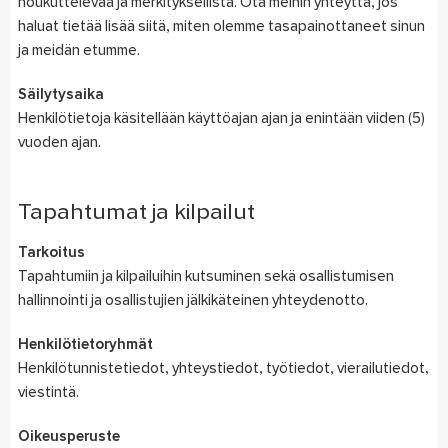
houkuttelevaa ja merkityksellistä. Ota meihin yhteyttä, jos
haluat tietää lisää siitä, miten olemme tasapainottaneet sinun
ja meidän etumme.
Säilytysaika
Henkilötietoja käsitellään käyttöajan ajan ja enintään viiden (5)
vuoden ajan.
Tapahtumat ja kilpailut
Tarkoitus
Tapahtumiin ja kilpailuihin kutsuminen sekä osallistumisen
hallinnointi ja osallistujien jälkikäteinen yhteydenotto.
Henkilötietoryhmät
Henkilötunnistetiedot, yhteystiedot, työtiedot, vierailutiedot,
viestintä.
Oikeusperuste