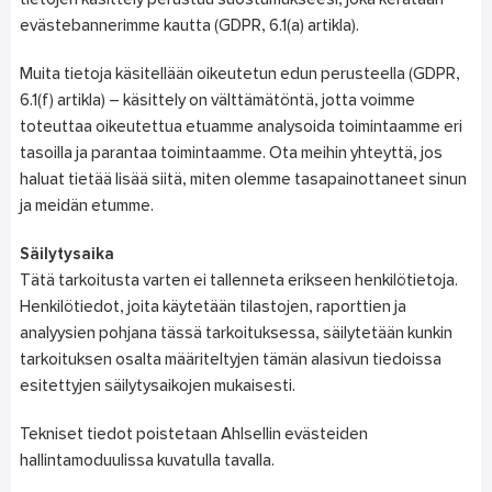
tietojen käsittely perustuu suostumukseesi, joka kerätään
evästebannerimme kautta (GDPR, 6.1(a) artikla).
Muita tietoja käsitellään oikeutetun edun perusteella (GDPR,
6.1(f) artikla) – käsittely on välttämätöntä, jotta voimme
toteuttaa oikeutettua etuamme analysoida toimintaamme eri
tasoilla ja parantaa toimintaamme. Ota meihin yhteyttä, jos
haluat tietää lisää siitä, miten olemme tasapainottaneet sinun
ja meidän etumme.
Säilytysaika
Tätä tarkoitusta varten ei tallenneta erikseen henkilötietoja.
Henkilötiedot, joita käytetään tilastojen, raporttien ja
analyysien pohjana tässä tarkoituksessa, säilytetään kunkin
tarkoituksen osalta määriteltyjen tämän alasivun tiedoissa
esitettyjen säilytysaikojen mukaisesti.
Tekniset tiedot poistetaan Ahlsellin evästeiden
hallintamoduulissa kuvatulla tavalla.