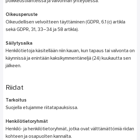
poikkeustilanteissa ja valvonnan yhteydessä.
Oikeusperuste
Oikeudellisen velvoitteen täyttäminen (GDPR, 6.1 (c) artikla
sekä GDPR, 31, 33–34 ja 58 artikla).
Säilytysaika
Henkilötietoja käsitellään niin kauan, kun tapaus tai valvonta on
käynnissä ja enintään kaksikymmentäneljä (24) kuukautta sen
jälkeen.
Riidat
Tarkoitus
Suojella etujamme riitatapauksissa.
Henkilötietoryhmät
Henkilö- ja henkilötietoryhmät, jotka ovat välttämättömiä riidan
kohteen ja osapuolten kannalta.