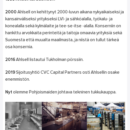
2000
Ahlsell on kehittynyt 2000-luvun aikana nykyaikaiseksi ja
kansainväliseksi yritykseksi LVI- ja sähköalalla, työkalu- ja
konealalla sekä kylmälaite ja tee-se-itse -alalla. Konserniin on
hankittu arvokkaita perinteitä ja taitoja omaavia yrityksiä sekä
Suomesta että muualta maailmasta, ja niistä on tullut tärkeä
osa konsernia.
2016
Ahlsell listautui Tukholman pörssiin.
2019
Sijoitusyhtiö CVC Capital Partners osti Ahlsellin osake
enemmistön.
Nyt
olemme Pohjoismaiden johtava tekninen tukkukauppa.