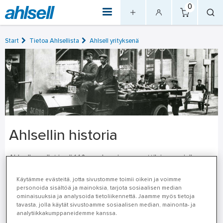
0
Start
Tietoa Ahlsellista
Ahlsell yrityksenä
Ahlsellin historia
Ahlsell on ollut jo yli 140 vuoden ajan ammattilaisen asialla.
Yrittäjyys on aina ollut Ahlsellin liikkeellepaneva voima. Ahlsell
Käytämme evästeitä, jotta sivustomme toimii oikein ja voimme
on koko historiansa ajan laajentanut liiketoimintaansa
personoida sisältöä ja mainoksia, tarjota sosiaalisen median
fuusioiden ja yritysostojen kautta. Tämän seurauksena
ominaisuuksia ja analysoida tietoliikennettä. Jaamme myös tietoja
tavasta, jolla käytät sivustoamme sosiaalisen median, mainonta- ja
Ahlsellin työntekijät ovat aina keskittyneet liiketoiminnan
analytiikkakumppaneidemme kanssa.
kehittämiseen yhdistämällä näiden yritysten parhaat