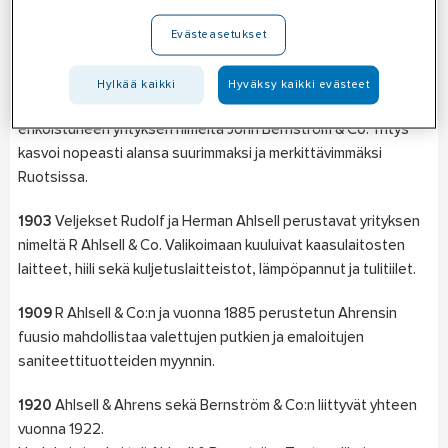
käytännöt luodakseen jotain vielä vahvempaa.
Evästeasetukset
1877
Ahlsellin perusta valettiin. Ruotsalaiset insinöörit John
Bernström ja Jakob Tornblad perustivat 1. maaliskuuta 1877
Hylkää kaikki
Hyväksy kaikki evästeet
muun muassa pumppujen ja puimakoneiden myyntiin
erikoistuneen yrityksen nimeltä John Bernström & Co. Yritys
kasvoi nopeasti alansa suurimmaksi ja merkittävimmäksi
Ruotsissa.
1903
Veljekset Rudolf ja Herman Ahlsell perustavat yrityksen
nimeltä R Ahlsell & Co. Valikoimaan kuuluivat kaasulaitosten
laitteet, hiili sekä kuljetuslaitteistot, lämpöpannut ja tulitiilet.
1909
R Ahlsell & Co:n ja vuonna 1885 perustetun Ahrensin
fuusio mahdollistaa valettujen putkien ja emaloitujen
saniteettituotteiden myynnin.
1920
Ahlsell & Ahrens sekä Bernström & Co:n liittyvät yhteen
vuonna 1922.