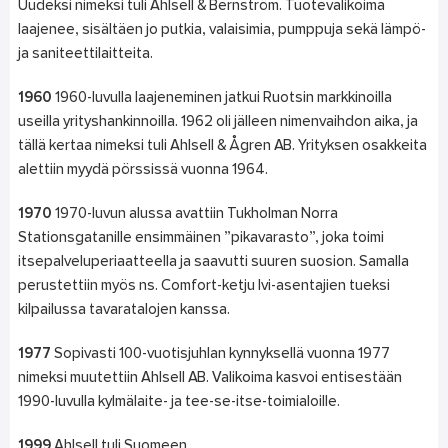
Uudeksi nimeksi tuli Ahlsell & Bernström. Tuotevalikoima
laajenee, sisältäen jo putkia, valaisimia, pumppuja sekä lämpö-
ja saniteettilaitteita.
1960
1960-luvulla laajeneminen jatkui Ruotsin markkinoilla
useilla yrityshankinnoilla. 1962 oli jälleen nimenvaihdon aika, ja
tällä kertaa nimeksi tuli Ahlsell & Ågren AB. Yrityksen osakkeita
alettiin myydä pörssissä vuonna 1964.
1970
1970-luvun alussa avattiin Tukholman Norra
Stationsgatanille ensimmäinen ”pikavarasto”, joka toimi
itsepalveluperiaatteella ja saavutti suuren suosion. Samalla
perustettiin myös ns. Comfort-ketju lvi-asentajien tueksi
kilpailussa tavaratalojen kanssa.
1977
Sopivasti 100-vuotisjuhlan kynnyksellä vuonna 1977
nimeksi muutettiin Ahlsell AB. Valikoima kasvoi entisestään
1990-luvulla kylmälaite- ja tee-se-itse-toimialoille.
1999
Ahlsell tuli Suomeen.