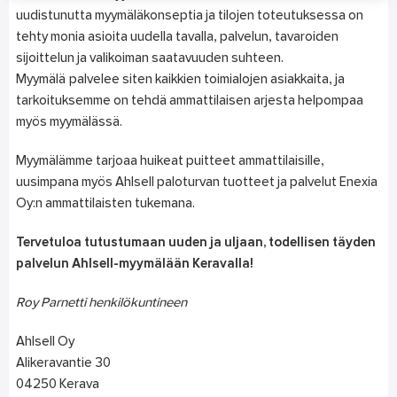
uudistunutta myymäläkonseptia ja tilojen toteutuksessa on
tehty monia asioita uudella tavalla, palvelun, tavaroiden
sijoittelun ja valikoiman saatavuuden suhteen.
Myymälä palvelee siten kaikkien toimialojen asiakkaita, ja
tarkoituksemme on tehdä ammattilaisen arjesta helpompaa
myös myymälässä.
Myymälämme tarjoaa huikeat puitteet ammattilaisille,
uusimpana myös Ahlsell paloturvan tuotteet ja palvelut Enexia
Oy:n ammattilaisten tukemana.
Tervetuloa tutustumaan uuden ja uljaan, todellisen täyden
palvelun Ahlsell-myymälään Keravalla!
Roy Parnetti henkilökuntineen
Ahlsell Oy
Alikeravantie 30
04250 Kerava