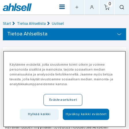
0
Start
Tietoa Ahlsellista
Uutiset
Tietoa Ahlsellista
Keravan myymälä avaa
14.5.2018
Käytämme evästeitä, jotta sivustomme toimii oikein ja voimme
ovensa uudessa osoitteessa
personoida sisältöä ja mainoksia, tarjota sosiaalisen median
ominaisuuksia ja analysoida tietoliikennettä. Jaamme myös tietoja
tavasta, jolla käytät sivustoamme sosiaalisen median, mainonta- ja
AVAJAISVIIKOLLA 14.5.-18.5.2018 MYYMÄLÄ AVOINNA JOKA
analytiikkakumppaneidemme kanssa.
PÄIVÄ KLO 6.30-16.00
Evästeasetukset
Myymälässä on koko viikon huikeita tarjoustuotteita ja tuote-
esittelyitä sekä tarjoiluna
päivittäin aamupala klo 6.30-9.00
Hylkää kaikki
Hyväksy kaikki evästeet
ja lounas klo 10.30-13.00
.
Keravan uuden myymälän toteutus noudattaa Ahlsellin