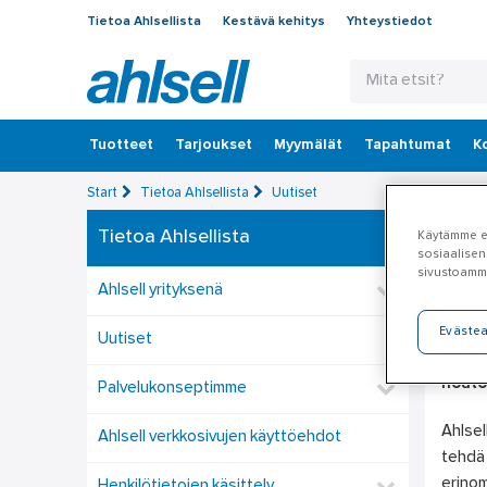
Tietoa Ahlsellista
Kestävä kehitys
Yhteystiedot
Tuotteet
‎Tarjoukset
Myymälät
Tapahtumat
K
Start
Tietoa Ahlsellista
Uutiset
Tietoa Ahlsellista
Käytämme ev
AS
sosiaalisen
sivustoamm
su
Ahlsell yrityksenä
Eväste
Uutiset
Ahlse
nouto
Palvelukonseptimme
Ahlsel
Ahlsell verkkosivujen käyttöehdot
tehdä 
erinom
Henkilötietojen käsittely