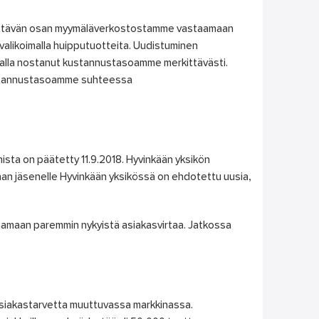
kittävän osan myymäläverkostostamme vastaamaan
 valikoimalla huipputuotteita. Uudistuminen
amalla nostanut kustannustasoamme merkittävästi.
kustannustasoamme suhteessa
sta on päätetty 11.9.2018. Hyvinkään yksikön
nan jäsenelle Hyvinkään yksikössä on ehdotettu uusia,
amaan paremmin nykyistä asiakasvirtaa. Jatkossa
asiakastarvetta muuttuvassa markkinassa.