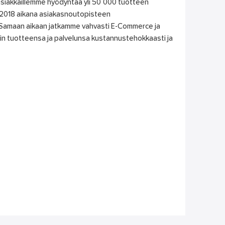
siakkaillemme hyödyntää yli 50 000 tuotteen
2018 aikana asiakasnoutopisteen
. Samaan aikaan jatkamme vahvasti E-Commerce ja
in tuotteensa ja palvelunsa kustannustehokkaasti ja