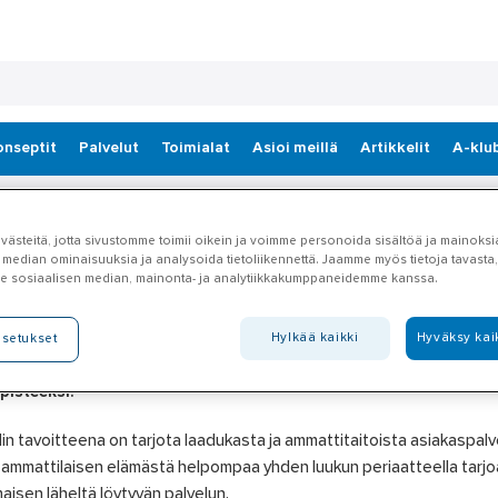
onseptit
Palvelut
Toimialat
Asioi meillä
Artikkelit
A-klu
ästeitä, jotta sivustomme toimii oikein ja voimme personoida sisältöä ja mainoksia
IAKASTIEDOTE - Ahlsell H
 median ominaisuuksia ja analysoida tietoliikennettä. Jaamme myös tietoja tavasta, 
e sosiaalisen median, mainonta- ja analytiikkakumppaneidemme kanssa.
lkeutuu
Hylkää kaikki
Hyväksy kai
asetukset
ll uudistaa myymäläverkostoaan - Hyvinkään myymälä siirtyy log
pisteeksi.
lin tavoitteena on tarjota laadukasta ja ammattitaitoista asiakaspal
ammattilaisen elämästä helpompaa yhden luukun periaatteella tarjoa
aisen läheltä löytyvän palvelun.