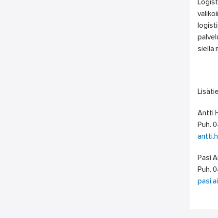
Logist
valik
logist
palvel
siellä 
Lisäti
Antti 
Puh. 
antti.
Pasi A
Puh. 
pasi.a