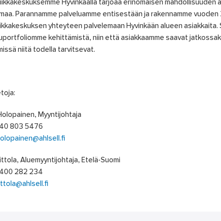
iikkakeskuksemme Hyvinkäällä tarjoaa erinomaisen mahdollisuuden a
oimaa. Parannamme palveluamme entisestään ja rakennamme vuoden 
iikkakeskuksen yhteyteen palvelemaan Hyvinkään alueen asiakkaita
uportfoliomme kehittämistä, niin että asiakkaamme saavat jatkossak
missä niitä todella tarvitsevat.
etoja:
Holopainen, Myyntijohtaja
040 803 5476
holopainen@ahlsell.fi
ittola, Aluemyyntijohtaja, Etelä-Suomi
0400 282 234
ittola@ahlsell.fi