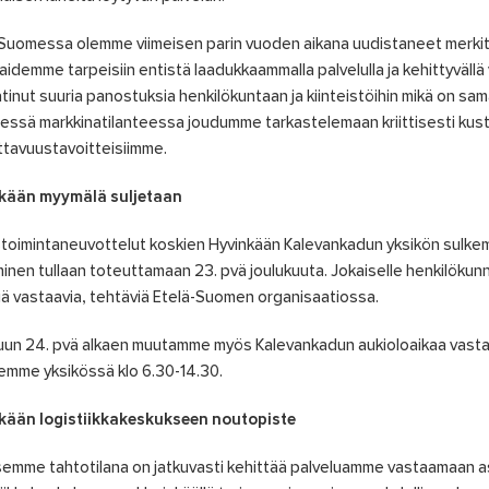
-Suomessa olemme viimeisen parin vuoden aikana uudistaneet mer
aidemme tarpeisiin entistä laadukkaammalla palvelulla ja kehittyvällä
tinut suuria panostuksia henkilökuntaan ja kiinteistöihin mikä on s
sessä markkinatilanteessa joudumme tarkastelemaan kriittisesti 
tavuustavoitteisiimme.
kään myymälä suljetaan
toimintaneuvottelut koskien Hyvinkään Kalevankadun yksikön sulkemi
inen tullaan toteuttamaan 23. pvä joulukuuta. Jokaiselle henkilökun
iä vastaavia, tehtäviä Etelä-Suomen organisaatiossa.
un 24. pvä alkaen muutamme myös Kalevankadun aukioloaikaa vasta
emme yksikössä klo 6.30-14.30.
kään logistiikkakeskukseen noutopiste
semme tahtotilana on jatkuvasti kehittää palveluamme vastaamaan 