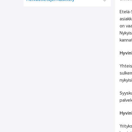
Etelä
asiakk
on vaa
Nykyi
kannat
Hyvin
Yhteis
sulkem
nykyis
Syysku
palvel
Hyvin
Yrityk