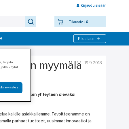
Kirjaudu sisään
Tilausrivit
0
Pikatilaus
bi
, tarjota
19.9.2018
yvinkään myymälä
jolla käytät
kki evästeet
istiikkakeskuksen yhteyteen olevaksi
velua kaikille asiakkaillemme. Tavoitteenamme on
malla parhaat tuotteet, uusimmat innovaatiot ja