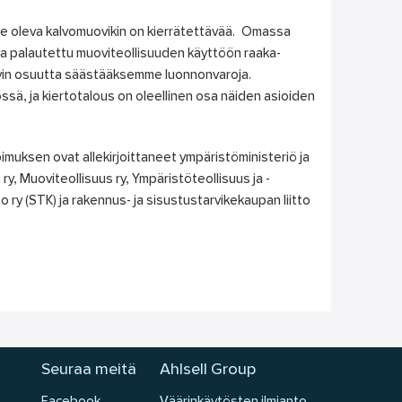
me oleva kalvomuovikin on kierrätettävää. Omassa
a palautettu muoviteollisuuden käyttöön raaka-
vin osuutta säästääksemme luonnonvaroja.
sä, ja kiertotalous on oleellinen osa näiden asioiden
uksen ovat allekirjoittaneet ympäristöministeriö ja
ry, Muoviteollisuus ry, Ympäristöteollisuus ja -
o ry (STK) ja rakennus- ja sisustustarvikekaupan liitto
Seuraa meitä
Ahlsell Group