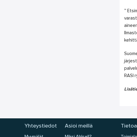
” Etsi
varast
aineen
Ilmast
kehitt
Suomes
järjes
palvel
RASI r
Lisäti
Yhteystiedot
Asioi meillä
Tietoa