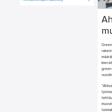
Ah
mu
Green 
rakenn
määräl
kierrä
green 
vuoden
”Ahlse
työmai
tehtäv
muovin
toimia