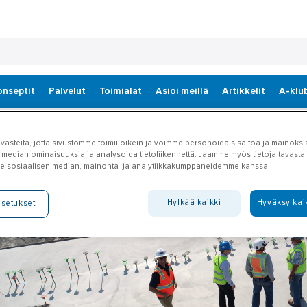
onseptit
Palvelut
Toimialat
Asioi meillä
Artikkelit
A-klu
ästeitä, jotta sivustomme toimii oikein ja voimme personoida sisältöä ja mainoksia
 median ominaisuuksia ja analysoida tietoliikennettä. Jaamme myös tietoja tavasta, 
e sosiaalisen median, mainonta- ja analytiikkakumppaneidemme kanssa.
Hylkää kaikki
Hyväksy kai
asetukset