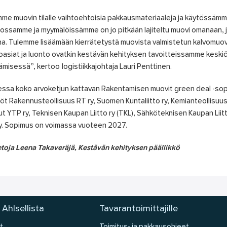
mme muovin tilalle vaihtoehtoisia pakkausmateriaaleja ja käytössäm
ossamme ja myymälöissämme on jo pitkään lajiteltu muovi omanaan, j
a. Tulemme lisäämään kierrätetystä muovista valmistetun kalvomuo
oasiat ja luonto ovatkin kestävän kehityksen tavoitteissamme keskiös
ämisessä”, kertoo logistiikkajohtaja Lauri Penttinen.
sa koko arvoketjun kattavan Rakentamisen muovit green deal -sopim
töt Rakennusteollisuus RT ry, Suomen Kuntaliitto ry, Kemianteollisuus 
ut YTP ry, Teknisen Kaupan Liitto ry (TKL), Sähköteknisen Kaupan Liitt
y. Sopimus on voimassa vuoteen 2027.
etoja Leena Takaveräjä, Kestävän kehityksen päällikkö
 Ahlsellista
Tavarantoimittajille