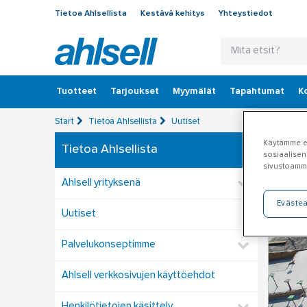
Tietoa Ahlsellista
Kestävä kehitys
Yhteystiedot
Tuotteet
‎Tarjoukset
Myymälät
Tapahtumat
K
Start
Tietoa Ahlsellista
Uutiset
Käytämme ev
Tietoa Ahlsellista
sosiaalisen
sivustoamm
Ahlsell yrityksenä
Eväste
Uutiset
Palvelukonseptimme
Ahlsell verkkosivujen käyttöehdot
Henkilötietojen käsittely