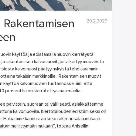
20.2.2023
an Rakentamisen
een
uovin käyttöä ja edistämällä muovin kierrätystä
ja rakentamisen kalvomuovit, joita kertyy muoveista
 ansiosta kalvomuovi päätyy nykyistä tehokkaammin
otteina takaisin markkinoille. Rakentamisen muovit
n käyttöä kalvomuovien tuotannossa niin, että
prosenttia on kierrätettyä materiaalia.
e päivittäin, suoraan tai välillisesti, asiakkaittemme
jattuna kalvomuovilla. Kiertotalouden edistämiseksi on
amme. Haluamme kannustaa koko rakennusalaa mukaan
kaitamme liittymään mukaan”, toteaa Ahlsellin