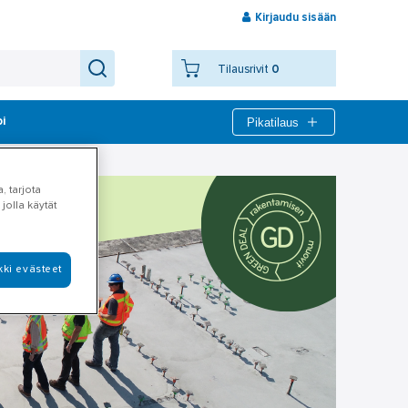
Kirjaudu sisään
Tilausrivit
0
Pikatilaus
bi
, tarjota
jolla käytät
kki evästeet