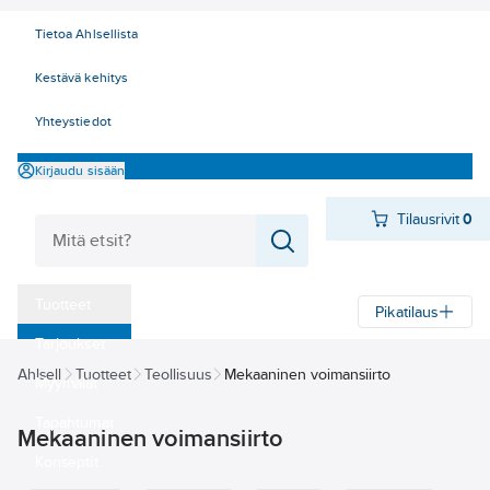
Tietoa Ahlsellista
Kestävä kehitys
Yhteystiedot
Kirjaudu sisään
Tilausrivit
0
Tuotteet
Pikatilaus
‎Tarjoukset
Ahlsell
Tuotteet
Teollisuus
Mekaaninen voimansiirto
Myymälät
Tapahtumat
Mekaaninen voimansiirto
Konseptit