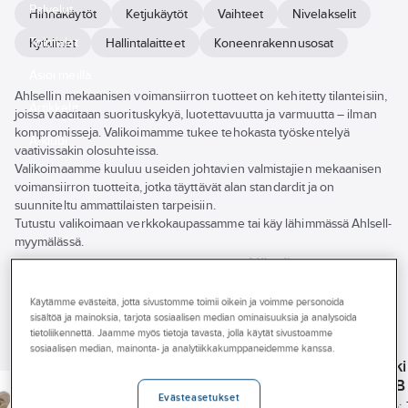
Palvelut
Hihnakäytöt
Ketjukäytöt
Vaihteet
Nivelakselit
Toimialat
Kytkimet
Hallintalaitteet
Koneenrakennusosat
Asioi meillä
Ahlsellin mekaanisen voimansiirron tuotteet on kehitetty tilanteisiin,
Artikkelit
joissa vaaditaan suorituskykyä, luotettavuutta ja varmuutta – ilman
kompromisseja. Valikoimamme tukee tehokasta työskentelyä
A-klubi
vaativissakin olosuhteissa.
Valikoimaamme kuuluu useiden johtavien valmistajien mekaanisen
voimansiirron tuotteita, jotka täyttävät alan standardit ja on
suunniteltu ammattilaisten tarpeisiin.
Tutustu valikoimaan verkkokaupassamme tai käy lähimmässä Ahlsell-
myymälässä.
Näytä
kaikki
Tuotemerkki
Tuotteet (366)
suodattimet
Käytämme evästeitä, jotta sivustomme toimii oikein ja voimme personoida
Varastossa
sisältöä ja mainoksia, tarjota sosiaalisen median ominaisuuksia ja analysoida
tietoliikennettä. Jaamme myös tietoja tavasta, jolla käytät sivustoamme
TSUBAKI
TSUBAKI
OPTIBELT
sosiaalisen median, mainonta- ja analytiikkakumppaneidemme kanssa.
Uudet tuotteet
Suora telkiliitin
Supistettu liitin
Raakareunakiilahihna
Klassinen ki
Tsubaki DIN8187
Tsubaki DIN8187
Optibelt Super XE-
Optibelt VB
Läpimitta
Pituus
Evästeasetukset
Power Pro XPZ
Tuotenumero:
T19004941
Tuotenumero:
T19004955
Tuotenumero:
T19005181
Tuotenumero: