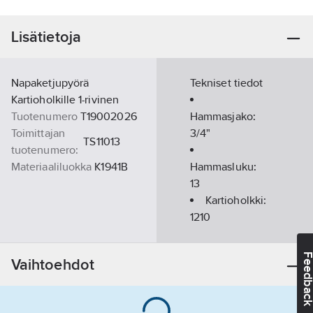
Lisätietoja
Napaketjupyörä
Tekniset tiedot
Kartioholkille 1-rivinen
Tuotenumero
T19002026
Hammasjako:
Toimittajan
3/4"
TS11013
tuotenumero:
Materiaaliluokka
K1941B
Hammasluku:
13
Kartioholkki:
1210
Feedba
Vaihtoehdot