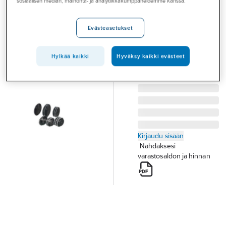
Kartioholkille 1-
sosiaalisen median, mainonta- ja analytiikkakumppaneidemme kanssa.
Palvelut
rivinen
Toimialat
Evästeasetukset
NAPAKETJUPYÖRÄ
Asioi meillä
12B-1 (3/4) Z13 TL1210
Tuotenumero
T19002026
Hylkää kaikki
Hyväksy kaikki evästeet
Artikkelit
Toimittajan
TS11013
tuotenumero:
A-klubi
Kirjaudu sisään
Nähdäksesi
varastosaldon ja hinnan