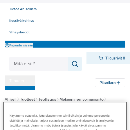
Tietoa Ahlsellista
Kestävä kehitys
Yhteystiedot
Kirjaudu sisään
Tilausrivit
0
Tuotteet
Pikatilaus
‎Tarjoukset
Ahlsell
Tuotteet
Teollisuus
Mekaaninen voimansiirto
Myymälät
Ketjukäytöt
Ketjupyörät
Tapahtumat
Käytämme evästeitä, jotta sivustomme toimii oikein ja voimme personoida
sisältöä ja mainoksia, tarjota sosiaalisen median ominaisuuksia ja analysoida
Napaketjupyörä
Konseptit
tietoliikennettä. Jaamme myös tietoja tavasta, jolla käytät sivustoamme