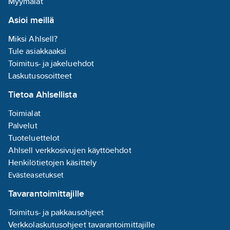
Myymälät
Asioi meillä
Miksi Ahlsell?
Tule asiakkaaksi
Toimitus- ja jakeluehdot
Laskutusosoitteet
Tietoa Ahlsellista
Toimialat
Palvelut
Tuoteluettelot
Ahlsell verkkosivujen käyttöehdot
Henkilötietojen käsittely
Evästeasetukset
Tavarantoimittajille
Toimitus- ja pakkausohjeet
Verkkolaskutusohjeet tavarantoimittajille