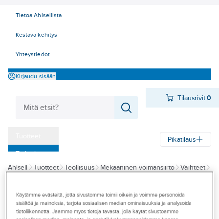
Tietoa Ahlsellista
Kestävä kehitys
Yhteystiedot
Kirjaudu sisään
Tilausrivit
0
Tuotteet
Pikatilaus
‎Tarjoukset
Ahlsell
Tuotteet
Teollisuus
Mekaaninen voimansiirto
Vaihteet
Myymälät
Kierukkavaihteet
Tapahtumat
Käytämme evästeitä, jotta sivustomme toimii oikein ja voimme personoida
BONFIGLIOLI
sisältöä ja mainoksia, tarjota sosiaalisen median ominaisuuksia ja analysoida
Konseptit
Kierukkavaihde
tietoliikennettä. Jaamme myös tietoja tavasta, jolla käytät sivustoamme