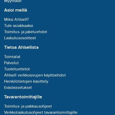
Myymälät
Asioi meillä
Miksi Ahlsell?
Tule asiakkaaksi
Toimitus- ja jakeluehdot
Laskutusosoitteet
Tietoa Ahlsellista
Toimialat
Palvelut
Tuoteluettelot
Ahlsell verkkosivujen käyttöehdot
Henkilötietojen käsittely
Evästeasetukset
Tavarantoimittajille
Toimitus- ja pakkausohjeet
Verkkolaskutusohjeet tavarantoimittajille