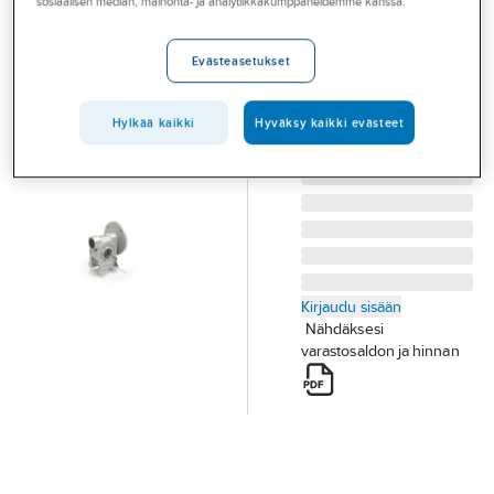
sosiaalisen median, mainonta- ja analytiikkakumppaneidemme kanssa.
Palvelut
Bonfiglioli VF49
KIERUKKAVAIHDE
Toimialat
Evästeasetukset
MVF VF49P1-60-P71-
Asioi meillä
B14-B3
Hylkää kaikki
Hyväksy kaikki evästeet
Tuotenumero
T19002671
Artikkelit
Toimittajan
873513
tuotenumero:
A-klubi
Kirjaudu sisään
Nähdäksesi
varastosaldon ja hinnan