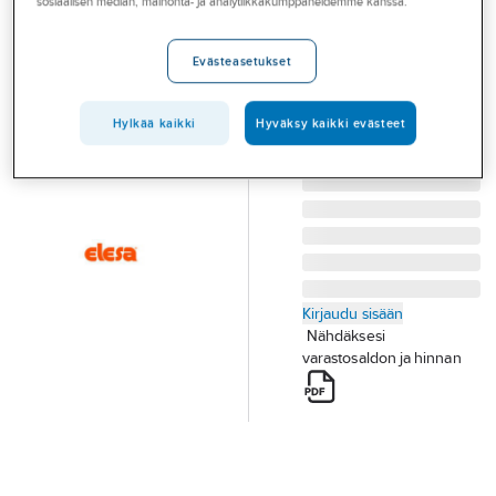
sosiaalisen median, mainonta- ja analytiikkakumppaneidemme kanssa.
Palvelut
sisäkiertein
ELESA DH
Toimialat
Evästeasetukset
KUULANUPPI 30XM8
Asioi meillä
DH ELESA 50534
Hylkää kaikki
Hyväksy kaikki evästeet
Artikkelit
Tuotenumero
T19000839
Toimittajan
36-49711
tuotenumero:
A-klubi
Kirjaudu sisään
Nähdäksesi
varastosaldon ja hinnan