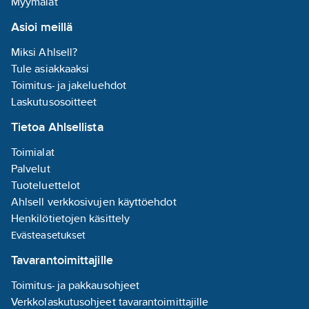
Myymälät
Asioi meillä
Miksi Ahlsell?
Tule asiakkaaksi
Toimitus- ja jakeluehdot
Laskutusosoitteet
Tietoa Ahlsellista
Toimialat
Palvelut
Tuoteluettelot
Ahlsell verkkosivujen käyttöehdot
Henkilötietojen käsittely
Evästeasetukset
Tavarantoimittajille
Toimitus- ja pakkausohjeet
Verkkolaskutusohjeet tavarantoimittajille