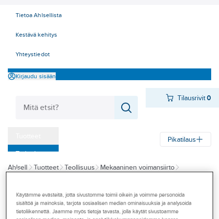
Tietoa Ahlsellista
Kestävä kehitys
Yhteystiedot
Kirjaudu sisään
Tilausrivit
0
Tuotteet
Pikatilaus
‎Tarjoukset
Ahlsell
Tuotteet
Teollisuus
Mekaaninen voimansiirto
Myymälät
Hallintalaitteet
Säätönupit ja pyörät
Tapahtumat
Käytämme evästeitä, jotta sivustomme toimii oikein ja voimme personoida
ELESA
sisältöä ja mainoksia, tarjota sosiaalisen median ominaisuuksia ja analysoida
Konseptit
Pallonuppi
tietoliikennettä. Jaamme myös tietoja tavasta, jolla käytät sivustoamme