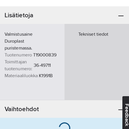
Lisätietoja
Valmistusaine
Tekniset tiedot
Duroplast
puristemassa.
Tuotenumero
T19000839
Toimittajan
36-49711
tuotenumero:
Materiaaliluokka
K1991B
Feedba
Vaihtoehdot