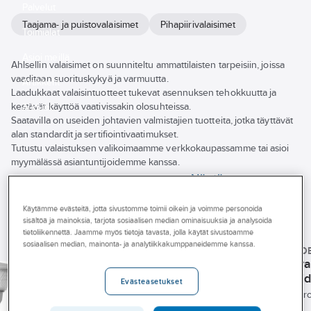
Palvelut
Taajama- ja puistovalaisimet
Pihapiirivalaisimet
Toimialat
Asioi meillä
Ahlsellin valaisimet on suunniteltu ammattilaisten tarpeisiin, joissa
vaaditaan suorituskykyä ja varmuutta.
Artikkelit
Laadukkaat valaisintuotteet tukevat asennuksen tehokkuutta ja
kestävät käyttöä vaativissakin olosuhteissa.
A-klubi
Saatavilla on useiden johtavien valmistajien tuotteita, jotka täyttävät
alan standardit ja sertifiointivaatimukset.
Tutustu valaistuksen valikoimaamme verkkokaupassamme tai asioi
myymälässä asiantuntijoidemme kanssa.
Näytä
kaikki
Tuotemerkki
Tuotteet (106)
suodattimet
Käytämme evästeitä, jotta sivustomme toimii oikein ja voimme personoida
Varastossa
sisältöä ja mainoksia, tarjota sosiaalisen median ominaisuuksia ja analysoida
tietoliikennettä. Jaamme myös tietoja tavasta, jolla käytät sivustoamme
AIRAM PRO
sosiaalisen median, mainonta- ja analytiikkakumppaneidemme kanssa.
Energiamerkintä
AIRAM PRO
ENSTO
KONSTSMID
Pihapiirivalaisin
Pylväsvalaisin
Pihapiirivalaisin
Pihapiiriva
Airam Park
Airam
Ympäristötuoteseloste
Ensto Averia
Konstsmi
Evästeasetukset
Bollard
Tuotenumero:
4116104
Puistoprisma
(EPD)
AVG01
Tuotenumero:
4513123
Trieste
Tuotenumero:
4103121
Tuotenumero
Selkeälinjaiset Park-
Puistoprisma on
Averia-