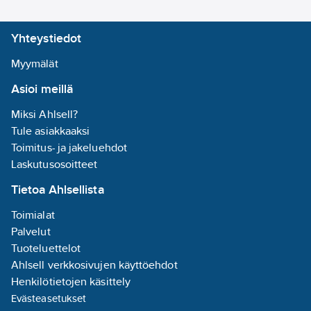
takaavat
ohjaustekniikan ja
poikkeuksellisen
valotehokkuuden johdosta
käyttöiän ja
Sagaon erinomainen
Yhteystiedot
suorituskyvyn. IK09 ja
vaihtoehto monenlaisiin
IP66 suojaluokat.
ympäristöihin.
Myymälät
Helppo ja nopea
Hattu ja pohjakuppi
asentaa ja huoltaa.
pulverimaalattua alumiinia, väri
Asioi meillä
Automaattinen
musta (RAL9005), kupu UV-
jännitteen
stabiloitu kirkas PC. Asennus
Miksi Ahlsell?
turvakatkaisin sekä auki
pylvääseen 60 mm, liitosjohto
Tule asiakkaaksi
lukittuva runko takaavat
4,5 m sisältyy toimitukseen.
turvallisuuden.
Elinikä 100.000 tuntia
Toimitus- ja jakeluehdot
Integroitu säädettävä
(L100B50, liitäntälaite 10% fr).
Laskutusosoitteet
kulmakiinnike
CLO vakiona.
mahdollistaa
Tietoa Ahlsellista
valaisukulman
säätämisen myös
Toimialat
jälkikäteen. Tässä PRO
Palvelut
Flow mallissa on 24
lediä 740 vakiosävyssä
Tuoteluettelot
ja SP-F -alueoptiikka.
Ahlsell verkkosivujen käyttöehdot
Kokonaistehonkulutus
Henkilötietojen käsittely
on 52W.
Evästeasetukset