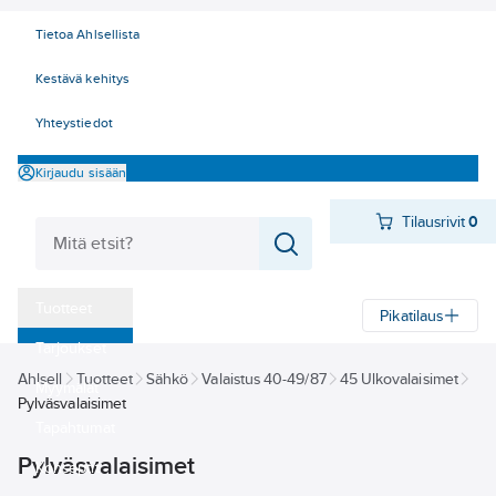
Tietoa Ahlsellista
Kestävä kehitys
Yhteystiedot
Kirjaudu sisään
Tilausrivit
0
Tuotteet
Pikatilaus
‎Tarjoukset
Ahlsell
Tuotteet
Sähkö
Valaistus 40-49/87
45 Ulkovalaisimet
Myymälät
Pylväsvalaisimet
Tapahtumat
Pylväsvalaisimet
Konseptit