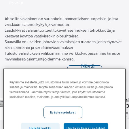
Palvelut
Toimialat
Ahlsellin valaisimet on suunniteltu ammattilaisten tarpeisiin, joissa
Asioi meillä
vaaditaan suorituskykyä ja varmuutta.
Laadukkaat valaisintuotteet tukevat asennuksen tehokkuutta ja
Artikkelit
kestävät käyttöä vaativissakin olosuhteissa.
Saatavilla on useiden johtavien valmistajien tuotteita, jotka täyttävät
A-klubi
alan standardit ja sertifiointivaatimukset.
Tutustu valaistuksen valikoimaamme verkkokaupassamme tai asioi
myymälässä asiantuntijoidemme kanssa.
Näytä
kaikki
Tuotemerkki
Tuotteet (57)
suodattimet
Käytämme evästeitä, jotta sivustomme toimii oikein ja voimme personoida
Varastossa
sisältöä ja mainoksia, tarjota sosiaalisen median ominaisuuksia ja analysoida
tietoliikennettä. Jaamme myös tietoja tavasta, jolla käytät sivustoamme
AIRAM PRO
A-COLLECTION
Energiamerkintä
FTLIGHT
A-COLLECTION
sosiaalisen median, mainonta- ja analytiikkakumppaneidemme kanssa.
Pylväsvalaisin
Pylväsvalaisin a-
Pylväsvalai
Pylväsvalaisin a-
Airam
collection aPark
FTLight Q
Ympäristötuoteseloste
collection aPark
Puistoprisma
Cone
Tuotenumero:
4513123
(EPD)
Tuotenumero:
4525960
Tuotenumero
Evästeasetukset
Pan
Tuotenumero:
4525952
Puistoprisma on
Puistovalaisin 
vankkarakenteinen
alueiden, käve
Uudet tuotteet
valaisin pihapiirien,
pysäköintialu
Hylkää kaikki
Hyväksy kaikki evästeet