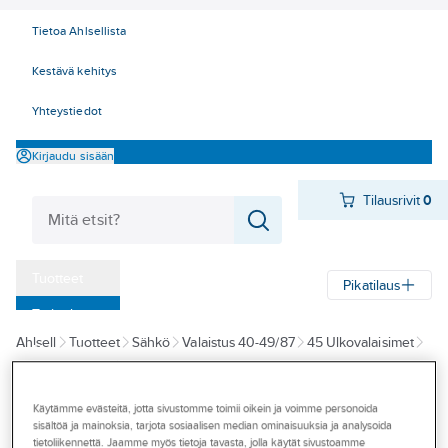
Tietoa Ahlsellista
Kestävä kehitys
Yhteystiedot
Kirjaudu sisään
Tilausrivit
0
Tuotteet
Pikatilaus
‎Tarjoukset
Ahlsell
Tuotteet
Sähkö
Valaistus 40-49/87
45 Ulkovalaisimet
Myymälät
Pylväsvalaisimet
Pihapiirivalaisimet
Tapahtumat
Käytämme evästeitä, jotta sivustomme toimii oikein ja voimme personoida
AIRAM PRO
Konseptit
sisältöä ja mainoksia, tarjota sosiaalisen median ominaisuuksia ja analysoida
Pihapiirivalaisin
tietoliikennettä. Jaamme myös tietoja tavasta, jolla käytät sivustoamme