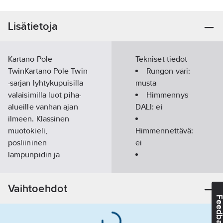
Lisätietoja
Kartano Pole
Tekniset tiedot
TwinKartano Pole Twin
Rungon väri:
-sarjan lyhtykupuisilla
musta
valaisimilla luot piha-
Himmennys
alueille vanhan ajan
DALI:
ei
ilmeen. Klassinen
muotokieli,
Himmennettävä:
posliininen
ei
lampunpidin ja
fasettihiotut lasit
Valonlähteen
kestävät aikaa ja
tyyppi:
LED,
Vaihtoehdot
tukevat klassista
vaihdettava
Feedba
tunnelmaa. Valitse
Suojuksen
pollareista ja pylväistä
materiaali: