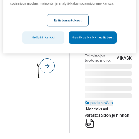
Palvelut
sosiaalisen median, mainonta- ja analytiikkakumppaneidemme kanssa.
Airam Kartano
Pole Twin
Toimialat
Evästeasetukset
PIHAPIIRIVAL
Asioi meillä
KARTANO POLE
Artikkelit
TWIN IP44 2XE27
Hylkää kaikki
Hyväksy kaikki evästeet
GLC BK
A-klubi
Tuotenumero
4116402
Toimittajan
A1KABK
tuotenumero:
Kirjaudu sisään
Nähdäksesi
varastosaldon ja hinnan