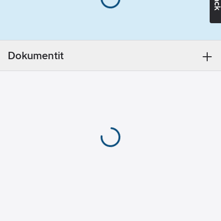
pihapiiriisi parhaiten
läpinäkyvä lasi
sopivat mallit ja
viimeistele
Kotelointiluokka
kokonaisuus sarjan
(IP):
IP44
seinävalaisimilla.Runko
Dokumentit
alumiinia, fasettihiotut
Suojausluokka:
lasit, posliininen
I
lampunpidin.
Valkoinen ja musta.
Kotelon/suojuksen
Päättyvä asennus 3 x
materiaali:
2,5 mm2.
alumiini
Asennus maahan
upotettuun
Liitäntälaitteen
betonijalustaan 60
tyyppi:
ei
mm (lisätarvikkeella
vaadita
4146704).
Säädettävä
Led lamppu maks. 11 W
optiikka:
ei
A60 E27, ei sisälly
pakkaukseen.
Lampunpidin: