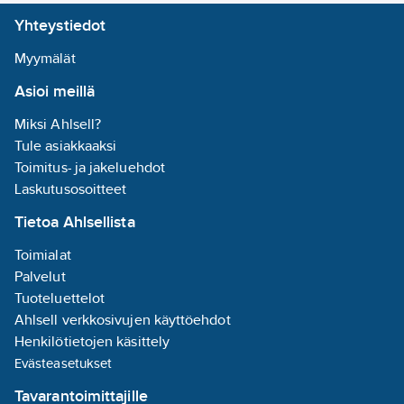
Kotelointiluokka IP44.
E27
Yhteystiedot
Käyttöympäristön
lämpötila -20 … 35 °C
Lamppujen/moduulien
Myymälät
lamppusuositusten
lukumäärä:
2
Asioi meillä
mukaan.
Sisältää
Lamppusuositukset:
lampun:
ei
Miksi Ahlsell?
Airam Frost led
Tule asiakkaaksi
pakkaslamput.
Asennustapa:
Toimitus- ja jakeluehdot
Tuotenumero
4116402
muu
Laskutusosoitteet
Toimittajan
A1KABK
Tietoa Ahlsellista
tuotenumero:
Nimellisjännitealue:
EAN
220-240
V
Toimialat
6435200205971
koodi:
Napojen
Palvelut
Materiaaliluokka
S4504B
lukumäärä:
3
Tuoteluettelot
Himmennys
Ahlsell verkkosivujen käyttöehdot
nousevan
Henkilötietojen käsittely
reunan ohjaus:
Evästeasetukset
ei
Tavarantoimittajille
Valaisimen