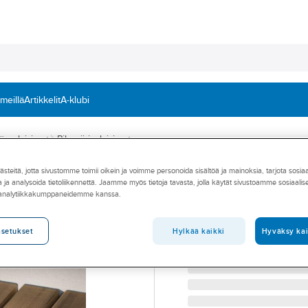
 meillä
Artikkelit
A-klubi
äsvalaisimet
Pihapiirivalaisimet
teitä, jotta sivustomme toimii oikein ja voimme personoida sisältöä ja mainoksia, tarjota sosia
KONSTSMIDE
 ja analysoida tietoliikennettä. Jaamme myös tietoja tavasta, jolla käytät sivustoamme sosiaali
Pihapiirivalaisi
 analytiikkakumppaneidemme kanssa.
PIHAPIIRIVALAISIN KO
Tuotenumero
4533429
Hylkää kaikki
Hyväksy kai
asetukset
Toimittajan tuotenumero:
78