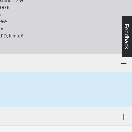
isteho:
12
W
000
K
i
IP65
Feedback
m
LED, kiinteä
30-240
V
n lukumäärä:
4
-89
:
läpinäkyvä muovi
ltuu läpijohdotukseen
(symmetrinen/epäsymmetrinen):
symmetrinen