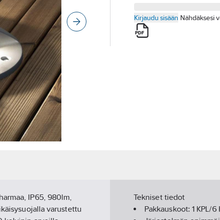
Kirjaudu sisään
Nähdäksesi v
harmaa, IP65, 980lm,
Tekniset tiedot
käisysuojalla varustettu
Pakkauskoot:
1 KPL/6