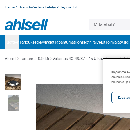
Tietoa Ahlsellista
Kestävä kehitys
Yhteystiedot
Tuotteet
‎Tarjoukset
Myymälät
Tapahtumat
Konseptit
Palvelut
Toimialat
Asioi
Ahlsell
Tuotteet
Sähkö
Valaistus 40-49/87
45 Ulkovalaisimet
Pylv
Käytämme eväs
ominaisuuksia
mainonta- ja
Eväste