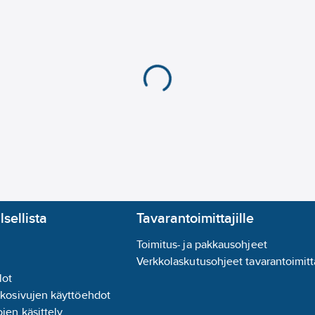
Himmennettävä:
ei
Säädettävä valonjako
Säädettävä värilämpöt
Säädettävä valovirta 
Kotelon/suojuksen mat
Valonlähteen energia
Kytkentätapa:
ruuvilii
lsellista
Tavarantoimittajille
Toimitus- ja pakkausohjeet
Verkkolaskutusohjeet tavarantoimitta
lot
kkosivujen käyttöehdot
jen käsittely