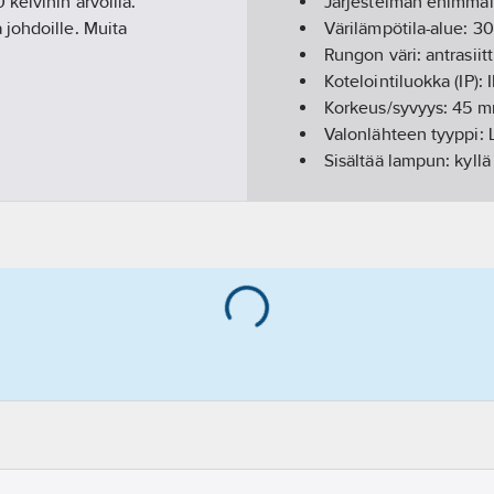
kelvinin arvoilla.
Järjestelmän enimmä
johdoille. Muita
Värilämpötila-alue:
3
Rungon väri:
antrasiitt
Kotelointiluokka (IP):
Korkeus/syvyys:
45
m
Valonlähteen tyyppi:
Sisältää lampun:
kyllä
Nimellisjännitealue:
2
Jännitetyyppi:
AC
Lamppujen/moduulie
Pituus:
200
mm
Leveys:
200
mm
Värintoistoindeksi:
80
Suojuksen materiaali
Suojausluokka:
I
Yliajettava:
ei
Kaapelointitapa:
sove
Valon jakautuminen 
Valon väri:
valkoinen