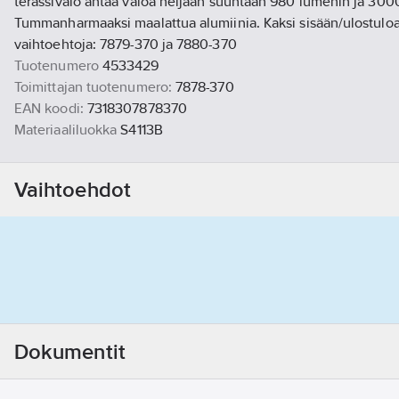
terassivalo antaa valoa neljään suuntaan 980 lumenin ja 3000 
Tummanharmaaksi maalattua alumiinia. Kaksi sisään/ulostuloa 
vaihtoehtoja: 7879-370 ja 7880-370
Tuotenumero
4533429
Toimittajan tuotenumero:
7878-370
EAN koodi:
7318307878370
Materiaaliluokka
S4113B
Vaihtoehdot
Dokumentit