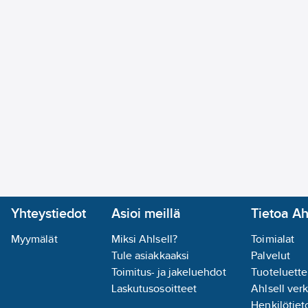
Yhteystiedot
Asioi meillä
Tietoa Ah
Myymälät
Miksi Ahlsell?
Toimialat
Tule asiakkaaksi
Palvelut
Toimitus- ja jakeluehdot
Tuoteluette
Laskutusosoitteet
Ahlsell ver
Henkilötieto