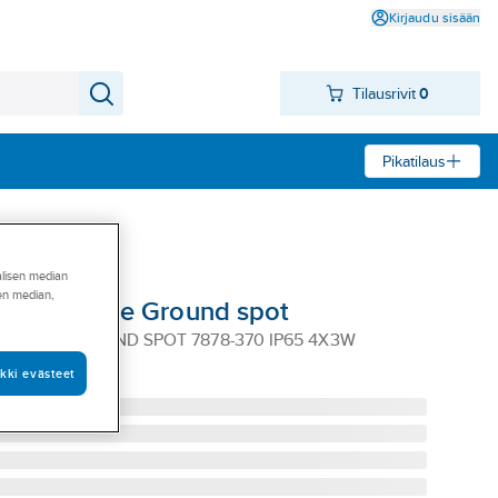
Kirjaudu sisään
Tilausrivit
0
Pikatilaus
alisen median
sen median,
n Konstsmide Ground spot
NSTSMIDE GROUND SPOT 7878-370 IP65 4X3W
kki evästeet
78-370