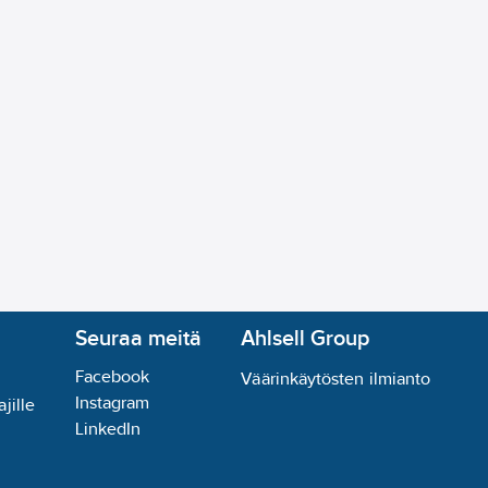
:
ei
ila:
ei
(lumen):
ei
eriaali:
alumiini
tehokkuusluokka (EU-säännös 2019/2015):
G
tos
Seuraa meitä
Ahlsell Group
Facebook
Väärinkäytösten ilmianto
Instagram
jille
LinkedIn