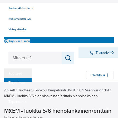
Tietoa Ahlsellista
Kestävä kehitys
Yhteystiedot
Kirjaudu sisään
Tilausrivit
0
Tuotteet
Pikatilaus
‎Tarjoukset
Ahlsell
Tuotteet
Sähkö
Kaapelointi 01-06
04 Asennusjohdot
Myymälät
MKEM - luokka 5/6 hienolankainen/erittäin hienolankainen
Tapahtumat
MKEM - luokka 5/6 hienolankainen/erittäin
Konseptit