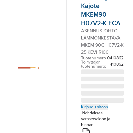
Palvelut
Kajote
MKEM90
Toimialat
H07V2-K ECA
Asioi meillä
ASENNUSJOHTO
Artikkelit
LÄMMÖNKESTÄVÄ
MKEM 90C H07V2-K
A-klubi
25 KEVI R100
Tuotenumero
0410862
Toimittajan
410862
tuotenumero:
Kirjaudu sisään
Nähdäksesi
varastosaldon ja
hinnan