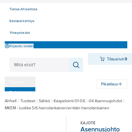
Tietoa Ahlsellista
Kestävä kehitys
Yhteystiedot
Kirjaudu sisään
Tilausrivit
0
Tuotteet
Pikatilaus
‎Tarjoukset
Ahlsell
Tuotteet
Sähkö
Kaapelointi 01-06
04 Asennusjohdot
Myymälät
MKEM - luokka 5/6 hienolankainen/erittäin hienolankainen
Tapahtumat
KAJOTE
Konseptit
Asennusjohto