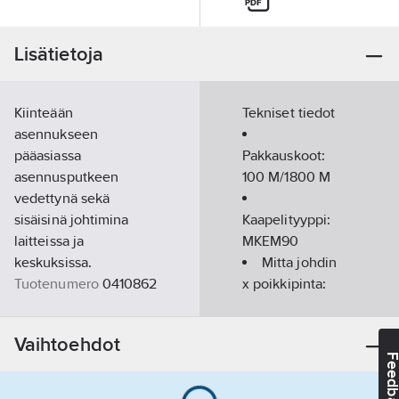
Lisätietoja
Kiinteään
Tekniset tiedot
asennukseen
pääasiassa
Pakkauskoot:
asennusputkeen
100 M/1800 M
vedettynä sekä
sisäisinä johtimina
Kaapelityyppi:
laitteissa ja
MKEM90
keskuksissa.
Mitta johdin
Tuotenumero
0410862
x poikkipinta:
Toimittajan
25 mm²
410862
tuotenumero:
Johdinväri:
Vaihtoehdot
EAN
keltavihreä
6410004108628
Feedba
koodi:
(kevi)
Materiaaliluokka
S0416B