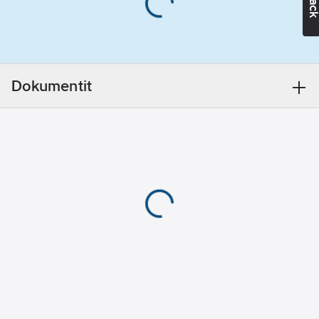
Palokäyttäytyminen
standardin EN
13501-6
mukaan:
Eca
Kaapelin
Dokumentit
ulkohalkaisija
(noin):
9.5
mm
Nimellisjännite
U0:
450
V
Nimellisjännite
U:
750
V
Suojajohdin:
ei
Johdinluokka:
luokka 5 =
hienolankainen