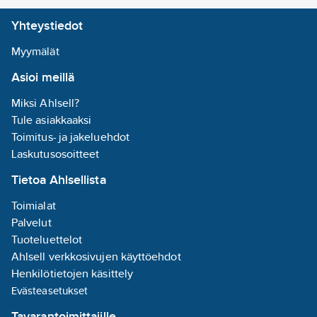
Yhteystiedot
Johdinmateriaali:
kupari
Myymälät
Johtimen
Asioi meillä
halkaisija:
9.5
mm
Miksi Ahlsell?
Johtimen
Tule asiakkaaksi
muoto:
pyöreä
Toimitus- ja jakeluehdot
Johtimen
Laskutusosoitteet
suurin
Tietoa Ahlsellista
käyttölämpötila:
90
°C
Toimialat
Alhainen
Palvelut
savunmuodostus
Tuoteluettelot
EN IEC 61034-2
Ahlsell verkkosivujen käyttöehdot
mukaisesti:
ei
Henkilötietojen käsittely
Evästeasetukset
Armeeraus/vahvistus:
Tavarantoimittajille