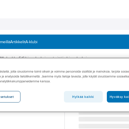
 meillä
Artikkelit
A-klubi
 - luokka 5/6 hienolankainen/erittäin hienolankainen
teitä, jotta sivustomme toimii oikein ja voimme personoida sisältöä ja mainoksia, tarjota sosia
NEXANS
 ja analysoida tietoliikennettä. Jaamme myös tietoja tavasta, jolla käytät sivustoamme sosiaali
Asennusjohto 
 analytiikkakumppaneidemme kanssa.
ASENNUSJOHTO LÄMM N
Tuotenumero
0415826
Hylkää kaikki
Hyväksy kai
asetukset
Toimittajan tuotenumero:
11