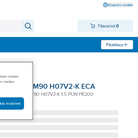
Kirjaudu sisään
Tilausrivit
0
Pikatilaus
alisen median
sen median,
Nexans MKEM90 H07V2-K ECA
EXANS MKEM90 H07V2-K 1,5 PUN PK200
kki evästeet
183346-003-21