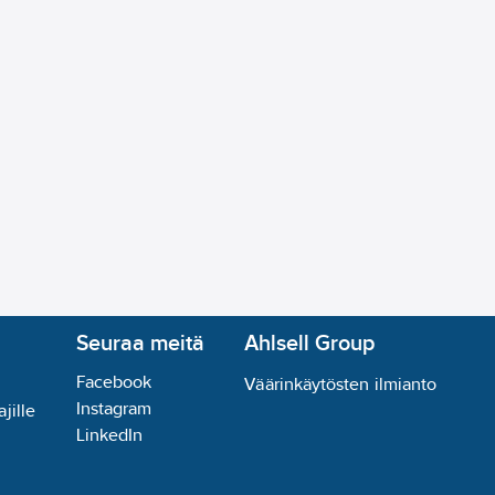
eä
eä:
0-70
°C
ussäde kiinteissä asennuksissa:
11.6
mm
la-alue asennettaessa/käsiteltäessä:
0-50
°C
öön:
ei
ävalaistuksen kaapeliksi:
ei
eliksi:
kyllä
Seuraa meitä
Ahlsell Group
Facebook
Väärinkäytösten ilmianto
Instagram
jille
LinkedIn