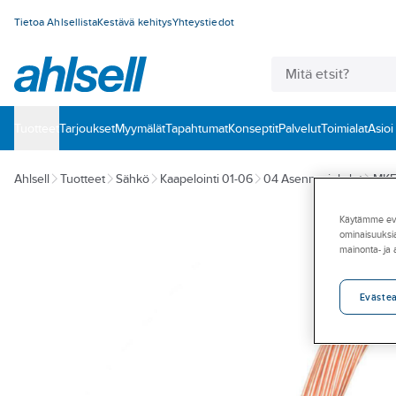
Tietoa Ahlsellista
Kestävä kehitys
Yhteystiedot
Tuotteet
‎Tarjoukset
Myymälät
Tapahtumat
Konseptit
Palvelut
Toimialat
Asioi
Ahlsell
Tuotteet
Sähkö
Kaapelointi 01-06
04 Asennusjohdot
MKEM
Käytämme eväs
ominaisuuksia
mainonta- ja
Eväste