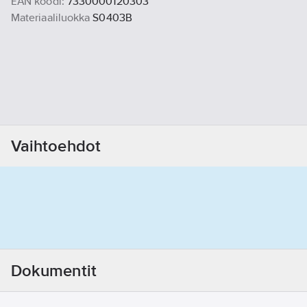
EAN koodi:
7330000120303
Materiaaliluokka
S0403B
Vaihtoehdot
Dokumentit