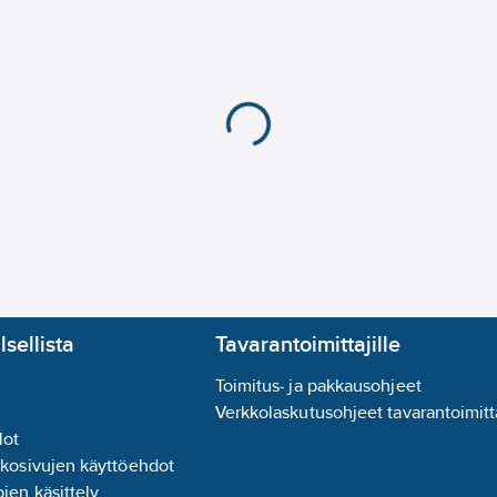
Johtimen pinta:
paljas
Johtimien määrä:
1
Kaapelin muoto:
pyör
Käyttölämpötila kiint
Maadoituslanka:
ei
Paino:
20
kg/km
Pienin sallittu taivut
Sallittu käyttölämpöti
Sertifioitu laivakäytt
Sertifioitu lentokentt
Soveltuu asennuskaap
Suojakerros:
ei ole
lsellista
Tavarantoimittajille
Toimitus- ja pakkausohjeet
Verkkolaskutusohjeet tavarantoimitta
lot
kkosivujen käyttöehdot
jen käsittely