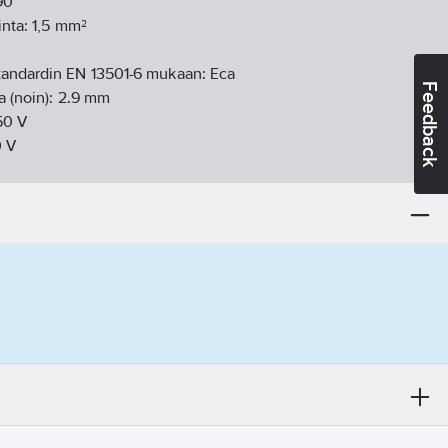
90
inta:
1,5 mm²
tandardin EN 13501-6 mukaan:
Eca
Feedback
a (noin):
2.9
mm
50
V
0
V
5 = hienolankainen
ri
reä
ölämpötila:
70
°C
:
ei ole
°C:
13.3
Ohm/km
 308 S2 mukaisesti:
kyllä
kipinta-ala:
1.5
mm²