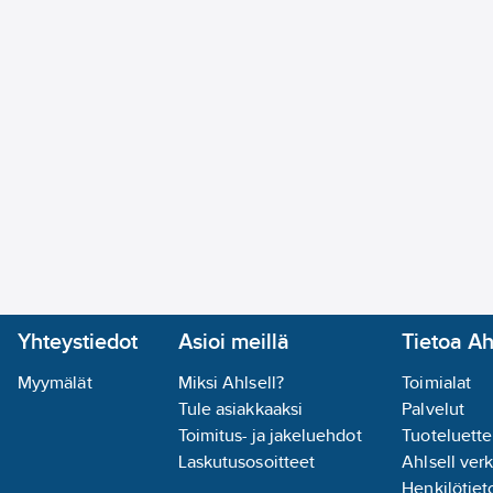
Yhteystiedot
Asioi meillä
Tietoa Ah
Myymälät
Miksi Ahlsell?
Toimialat
Tule asiakkaaksi
Palvelut
Toimitus- ja jakeluehdot
Tuoteluette
Laskutusosoitteet
Ahlsell ver
Henkilötieto