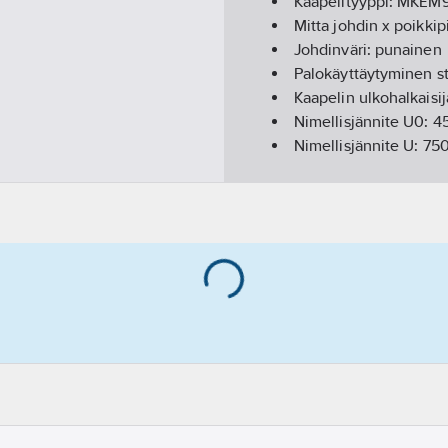
Kaapelityyppi:
MKEM
Mitta johdin x poikkip
Johdinväri:
punainen
Palokäyttäytyminen s
Kaapelin ulkohalkaisij
Nimellisjännite U0:
4
Nimellisjännite U:
75
Suojajohdin:
ei
Johdinluokka:
luokka 
Johdinmateriaali:
kupa
Johtimen muoto:
pyö
Johtimen suurin käytt
Armeeraus/vahvistus
Häiriösuojavaippa:
ei
Johdineriste:
PVC
Johdinresistanssi 20 
Johdintunniste:
väri
Johtimen merkintä HD
Johtimen nimellispoik