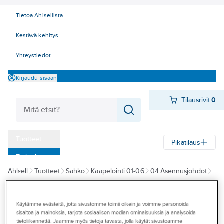
Tietoa Ahlsellista
Kestävä kehitys
Yhteystiedot
Kirjaudu sisään
Tilausrivit
0
Tuotteet
Pikatilaus
‎Tarjoukset
Ahlsell
Tuotteet
Sähkö
Kaapelointi 01-06
04 Asennusjohdot
Myymälät
MKEM - luokka 5/6 hienolankainen/erittäin hienolankainen
Tapahtumat
Käytämme evästeitä, jotta sivustomme toimii oikein ja voimme personoida
A-COLLECTION
Konseptit
sisältöä ja mainoksia, tarjota sosiaalisen median ominaisuuksia ja analysoida
Asennusjohto a-
tietoliikennettä. Jaamme myös tietoja tavasta, jolla käytät sivustoamme