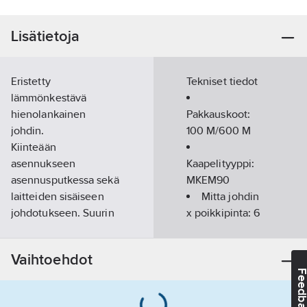
Lisätietoja
Eristetty
Tekniset tiedot
lämmönkestävä
hienolankainen
Pakkauskoot:
johdin.
100 M/600 M
Kiinteään
asennukseen
Kaapelityyppi:
asennusputkessa sekä
MKEM90
laitteiden sisäiseen
Mitta johdin
johdotukseen. Suurin
x poikkipinta:
6
sallittu käyttölämpötila
mm²
90°.
Johdinväri:
Vaihtoehdot
Tuotenumero
0418548
musta
Feedba
Toimittajan
160011029C0100
tuotenumero:
Palokäyttäytyminen