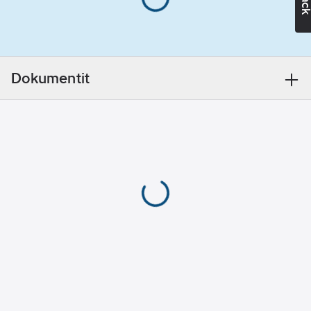
EAN
standardin EN
5702950255626
koodi:
13501-6
Materiaaliluokka
S0428A
mukaan:
Eca
Kaapelin
ulkohalkaisija
Dokumentit
(noin):
4.7
mm
Nimellisjännite
U0:
450
V
Nimellisjännite
U:
750
V
Suojajohdin:
ei
Johdinluokka:
luokka 5 =
hienolankainen