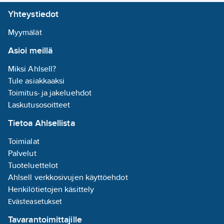
Johdinmateriaali:
Yhteystiedot
kupari
Johtimen
Myymälät
muoto:
pyöreä
Asioi meillä
Johtimen
suurin
Miksi Ahlsell?
käyttölämpötila:
Tule asiakkaaksi
90
°C
Toimitus- ja jakeluehdot
Laskutusosoitteet
Armeeraus/vahvistus:
Tietoa Ahlsellista
ei ole
Toimialat
Halogeeniton
Palvelut
IEC 60754-1
Tuoteluettelot
mukaisesti:
ei
Ahlsell verkkosivujen käyttöehdot
Henkilötietojen käsittely
Halogeeniton
Evästeasetukset
IEC 60754-2
Tavarantoimittajille
mukaisesti:
ei