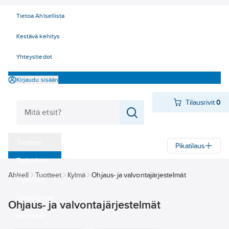
Tietoa Ahlsellista
Kestävä kehitys
Yhteystiedot
Kirjaudu sisään
Tilausrivit
0
Tuotteet
Pikatilaus
‎Tarjoukset
Ahlsell
Tuotteet
Kylmä
Ohjaus- ja valvontajärjestelmät
Myymälät
Tapahtumat
Ohjaus- ja valvontajärjestelmät
Konseptit