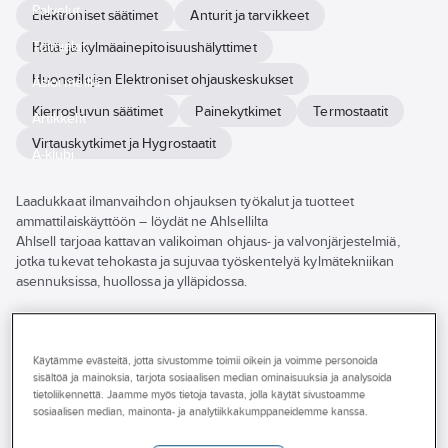
Palvelut
Elektroniset säätimet
Anturit ja tarvikkeet
Toimialat
Hätä- ja kylmäainepitoisuushälyttimet
Huonetilojen Elektroniset ohjauskeskukset
Asioi meillä
Kierrosluvun säätimet
Painekytkimet
Termostaatit
Artikkelit
Virtauskytkimet ja Hygrostaatit
A-klubi
Laadukkaat ilmanvaihdon ohjauksen työkalut ja tuotteet
ammattilaiskäyttöön – löydät ne Ahlsellilta
Ahlsell tarjoaa kattavan valikoiman ohjaus- ja valvonjärjestelmiä,
jotka tukevat tehokasta ja sujuvaa työskentelyä kylmätekniikan
asennuksissa, huollossa ja ylläpidossa.
Valikoimassamme on tarjolla ilmanvaihdon ohjaus- ja
valvontajärjestelmiä eri käyttökohteisiin ja vaatimuksiin, useilta
tunnetuilta valmistajilta. Tuotteet on suunniteltu täyttämään alan
Käytämme evästeitä, jotta sivustomme toimii oikein ja voimme personoida
sisältöä ja mainoksia, tarjota sosiaalisen median ominaisuuksia ja analysoida
tekniset standardit ja tukemaan laadukasta työnjälkeä.
tietoliikennettä. Jaamme myös tietoja tavasta, jolla käytät sivustoamme
sosiaalisen median, mainonta- ja analytiikkakumppaneidemme kanssa.
Tutustu verkkokauppaamme tai vieraile lähimmässä Ahlsell-
myymälässä – asiantunteva henkilökuntamme auttaa sinua