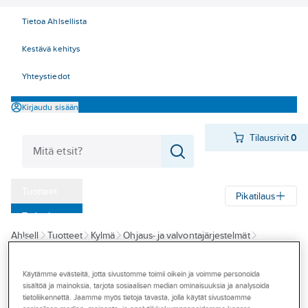
Tietoa Ahlsellista
Kestävä kehitys
Yhteystiedot
Kirjaudu sisään
Tilausrivit
0
Tuotteet
Pikatilaus
‎Tarjoukset
Ahlsell
Tuotteet
Kylmä
Ohjaus- ja valvontajärjestelmät
Myymälät
Painekytkimet
Painekytkimet - Johnson Controls
Tapahtumat
Käytämme evästeitä, jotta sivustomme toimii oikein ja voimme personoida
JOHNSON CONTROL
sisältöä ja mainoksia, tarjota sosiaalisen median ominaisuuksia ja analysoida
Konseptit
Kaksois
tietoliikennettä. Jaamme myös tietoja tavasta, jolla käytät sivustoamme