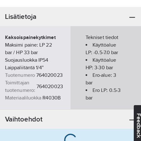
Lisätietoja
Kaksoispainekytkimet
Tekniset tiedot
Maksimi paine: LP 22
Käyttöalue
bar / HP 33 bar
LP:
-0.5-7.0
bar
Suojausluokka IP54
Käyttöalue
Laippaliitäntä 1/4"
HP:
3-30
bar
Tuotenumero
764020023
Ero-alue:
3
Toimittajan
bar
764020023
tuotenumero:
Ero LP:
0.5-3
Materiaaliluokka
R4030B
bar
Feedba
Vaihtoehdot