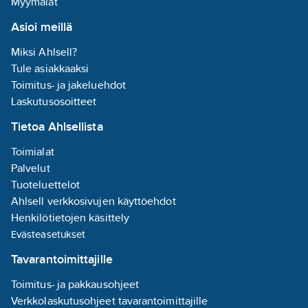
Myymälät
Asioi meillä
Miksi Ahlsell?
Tule asiakkaaksi
Toimitus- ja jakeluehdot
Laskutusosoitteet
Tietoa Ahlsellista
Toimialat
Palvelut
Tuoteluettelot
Ahlsell verkkosivujen käyttöehdot
Henkilötietojen käsittely
Evästeasetukset
Tavarantoimittajille
Toimitus- ja pakkausohjeet
Verkkolaskutusohjeet tavarantoimittajille