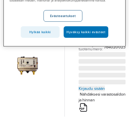
sosiaalisen median, mainonta- ja analytiikkakumppaneidemme kanssa.
Palvelut
pressostaatit
P78
Toimialat
Evästeasetukset
KAKS.PRESS. P78LCW-
Asioi meillä
9300 -0.5...7 3...30
Hylkää kaikki
Hyväksy kaikki evästeet
Artikkelit
(P78LCW-9320)
Tuotenumero
764020023
A-klubi
Toimittajan
764020023
tuotenumero:
Kirjaudu sisään
Nähdäksesi varastosaldon
ja hinnan