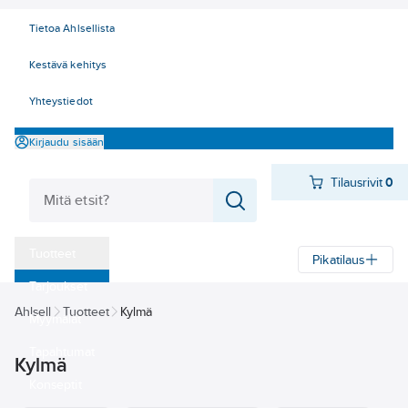
Tietoa Ahlsellista
Kestävä kehitys
Yhteystiedot
Kirjaudu sisään
Tilausrivit
0
Tuotteet
Pikatilaus
‎Tarjoukset
Ahlsell
Tuotteet
Kylmä
Myymälät
Tapahtumat
Kylmä
Konseptit