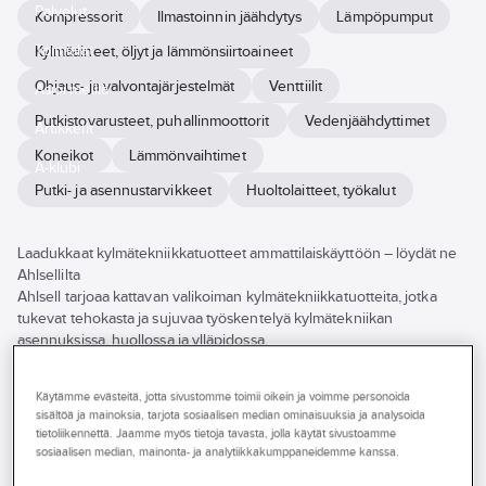
Palvelut
Kompressorit
Ilmastoinnin jäähdytys
Lämpöpumput
Toimialat
Kylmäaineet, öljyt ja lämmönsiirtoaineet
Ohjaus- ja valvontajärjestelmät
Venttiilit
Asioi meillä
Putkistovarusteet, puhallinmoottorit
Vedenjäähdyttimet
Artikkelit
Koneikot
Lämmönvaihtimet
A-klubi
Putki- ja asennustarvikkeet
Huoltolaitteet, työkalut
Laadukkaat kylmätekniikka­tuotteet ammattilaiskäyttöön – löydät ne
Ahlsellilta
Ahlsell tarjoaa kattavan valikoiman kylmätekniikka­tuotteita, jotka
tukevat tehokasta ja sujuvaa työskentelyä kylmätekniikan
asennuksissa, huollossa ja ylläpidossa.
Valikoimassamme on tarjolla kylmätekniikka­tuotteita eri
Käytämme evästeitä, jotta sivustomme toimii oikein ja voimme personoida
käyttökohteisiin ja vaatimuksiin, useilta tunnetuilta valmistajilta.
sisältöä ja mainoksia, tarjota sosiaalisen median ominaisuuksia ja analysoida
Tuotteet on suunniteltu täyttämään alan tekniset standardit ja
tietoliikennettä. Jaamme myös tietoja tavasta, jolla käytät sivustoamme
tukemaan laadukasta työnjälkeä.
sosiaalisen median, mainonta- ja analytiikkakumppaneidemme kanssa.