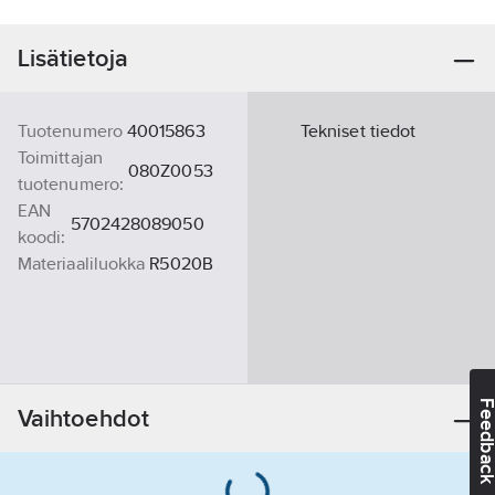
Lisätietoja
Tuotenumero
40015863
Tekniset tiedot
Toimittajan
080Z0053
tuotenumero:
EAN
5702428089050
koodi:
Materiaaliluokka
R5020B
Feedba
Vaihtoehdot