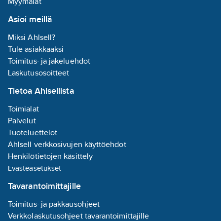
Myymälät
Asioi meillä
Miksi Ahlsell?
Tule asiakkaaksi
Toimitus- ja jakeluehdot
Laskutusosoitteet
Tietoa Ahlsellista
Toimialat
Palvelut
Tuoteluettelot
Ahlsell verkkosivujen käyttöehdot
Henkilötietojen käsittely
Evästeasetukset
Tavarantoimittajille
Toimitus- ja pakkausohjeet
Verkkolaskutusohjeet tavarantoimittajille