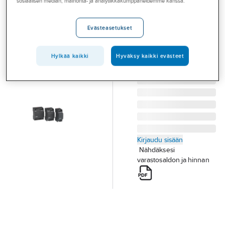
sosiaalisen median, mainonta- ja analytiikkakumppaneidemme kanssa.
Palvelut
075A
DANFOSS
Toimialat
Evästeasetukset
MUUNTAJA AK-PS
Asioi meillä
075A 080Z0053
Hylkää kaikki
Hyväksy kaikki evästeet
Tuotenumero
40015863
Artikkelit
Toimittajan
080Z0053
tuotenumero:
A-klubi
Kirjaudu sisään
Nähdäksesi
varastosaldon ja hinnan