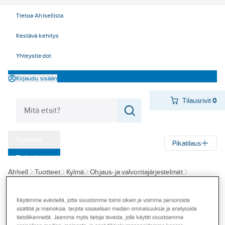
Tietoa Ahlsellista
Kestävä kehitys
Yhteystiedot
Kirjaudu sisään
Tilausrivit
0
Tuotteet
Pikatilaus
‎Tarjoukset
Ahlsell
Tuotteet
Kylmä
Ohjaus- ja valvontajärjestelmät
Myymälät
Anturit ja tarvikkeet
Danfoss
Tapahtumat
Käytämme evästeitä, jotta sivustomme toimii oikein ja voimme personoida
DANFOSS
sisältöä ja mainoksia, tarjota sosiaalisen median ominaisuuksia ja analysoida
Konseptit
Outlet
Muuntaja AK-PS
tietoliikennettä. Jaamme myös tietoja tavasta, jolla käytät sivustoamme