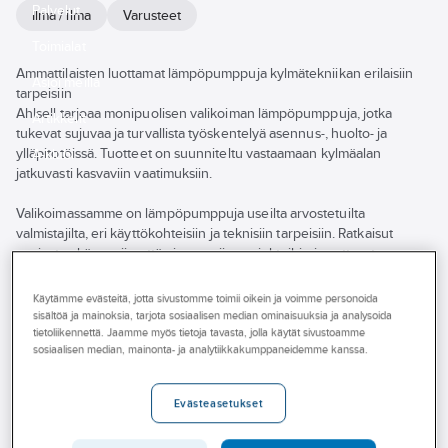
Palvelut
Ilma / ilma
Varusteet
Toimialat
Ammattilaisten luottamat lämpöpumppuja kylmätekniikan erilaisiin
Asioi meillä
tarpeisiin
Ahlsell tarjoaa monipuolisen valikoiman lämpöpumppuja, jotka
Artikkelit
tukevat sujuvaa ja turvallista työskentelyä asennus-, huolto- ja
ylläpitotöissä. Tuotteet on suunniteltu vastaamaan kylmäalan
A-klubi
jatkuvasti kasvaviin vaatimuksiin.
Valikoimassamme on lämpöpumppuja useilta arvostetuilta
valmistajilta, eri käyttökohteisiin ja teknisiin tarpeisiin. Ratkaisut
sopivat sekä suuriin että pienempiin projekteihin ja auttavat
varmistamaan laadukkaan lopputuloksen kaikissa työvaiheissa.
Käytämme evästeitä, jotta sivustomme toimii oikein ja voimme personoida
Tutustu valikoimaamme verkkokaupassa tai poikkea lähimpään
sisältöä ja mainoksia, tarjota sosiaalisen median ominaisuuksia ja analysoida
Ahlsell-myymälään – asiantuntevat myyjämme auttavat sinua
tietoliikennettä. Jaamme myös tietoja tavasta, jolla käytät sivustoamme
sosiaalisen median, mainonta- ja analytiikkakumppaneidemme kanssa.
löytämään juuri oikeat tuotteet kylmäalan kohteisiin.
Näytä
kaikki
Tuotemerkki
Tuotteet (47)
Evästeasetukset
suodattimet
Varastossa