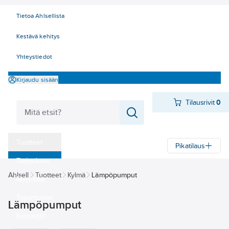
Tietoa Ahlsellista
Kestävä kehitys
Yhteystiedot
Kirjaudu sisään
Tilausrivit
0
Tuotteet
Pikatilaus
‎Tarjoukset
Ahlsell
Tuotteet
Kylmä
Lämpöpumput
Myymälät
Tapahtumat
Lämpöpumput
Konseptit