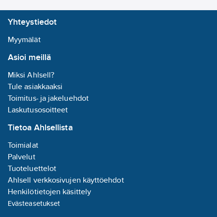
- Huonelämpötilan asetus
(EN 378/1 - EN 378/2).
- Toimintatilat: Jäähdytys,
lämmitys, Puhallin,
Yhteystiedot
kuivatus
- Puhaltimen nopeus
Myymälät
- Ilmasäleikön suuntaus,
pystyyn tai vaakaan
Asioi meillä
- Hälytystiedot
Miksi Ahlsell?
Tule asiakkaaksi
Toimitus- ja jakeluehdot
Laskutusosoitteet
Tietoa Ahlsellista
Toimialat
Palvelut
Tuoteluettelot
Ahlsell verkkosivujen käyttöehdot
Henkilötietojen käsittely
Evästeasetukset