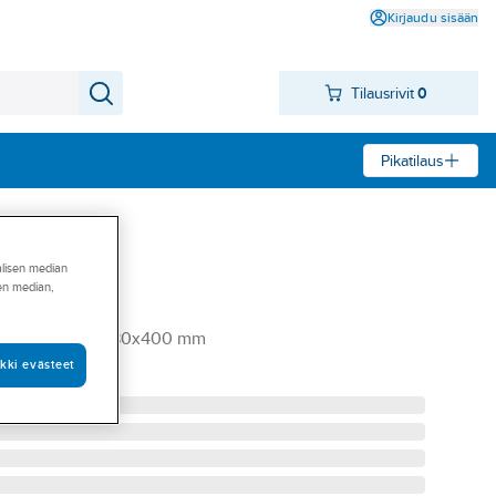
Kirjaudu sisään
Tilausrivit
0
Pikatilaus
alisen median
sen median,
MA/ILMA 850x380x400 mm
kki evästeet
33075