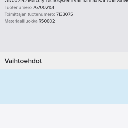
767002142 Mercury Tecnosystemi väri harmaa RAL7016 vahvist
Tuotenumero
767002151
Toimittajan tuotenumero:
7133075
Materiaaliluokka
R50802
Vaihtoehdot