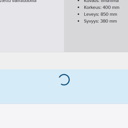
ettu väliraudoilla
Kuvaus:
ilma-ilma
Korkeus:
400
mm
Leveys:
850
mm
Syvyys:
380
mm