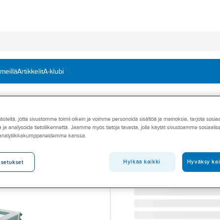
 meillä
Artikkelit
A-klubi
teitä, jotta sivustomme toimii oikein ja voimme personoida sisältöä ja mainoksia, tarjota sosia
A-COLLECTION
 ja analysoida tietoliikennettä. Jaamme myös tietoja tavasta, jolla käytät sivustoamme sosiaali
Maateline
 analytiikkakumppaneidemme kanssa.
MAATELINE A-TECH IL
Tuotenumero
767002151
Hylkää kaikki
Hyväksy kai
asetukset
Toimittajan tuotenumero:
71