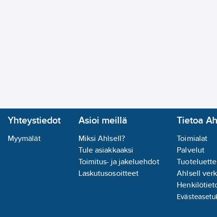
Yhteystiedot
Asioi meillä
Tietoa Ah
Myymälät
Miksi Ahlsell?
Toimialat
Tule asiakkaaksi
Palvelut
Toimitus- ja jakeluehdot
Tuoteluette
Laskutusosoitteet
Ahlsell ver
Henkilötieto
Evästeasetu