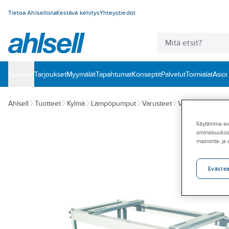
Tietoa Ahlsellista
Kestävä kehitys
Yhteystiedot
Tuotteet
‎Tarjoukset
Myymälät
Tapahtumat
Konseptit
Palvelut
Toimialat
Asioi
Ahlsell
Tuotteet
Kylmä
Lämpöpumput
Varusteet
Varusteet
Käytämme eväs
ominaisuuksia
mainonta- ja
Eväste