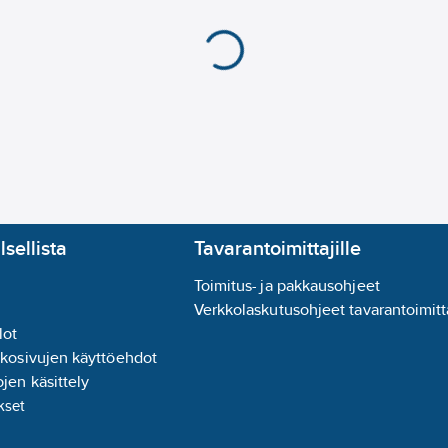
lsellista
Tavarantoimittajille
Toimitus- ja pakkausohjeet
Verkkolaskutusohjeet tavarantoimitta
lot
kkosivujen käyttöehdot
jen käsittely
kset