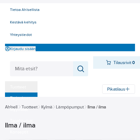
Tietoa Ahlsellista
Kestävä kehitys
Yhteystiedot
Kirjaudu sisään
Tilausrivit
0
Tuotteet
Pikatilaus
‎Tarjoukset
Ahlsell
Tuotteet
Kylmä
Lämpöpumput
Ilma / ilma
Myymälät
Tapahtumat
Ilma / ilma
Konseptit