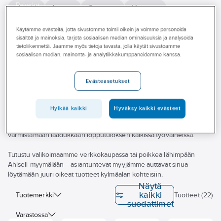
Palvelut
Hitachi
Innova
Samsung
Varaosat
Toimialat
Käytämme evästeitä, jotta sivustomme toimii oikein ja voimme personoida
Ammattilaisten luottamat lämpöpumppuja kylmätekniikan erilaisiin
sisältöä ja mainoksia, tarjota sosiaalisen median ominaisuuksia ja analysoida
Asioi meillä
tarpeisiin
tietoliikennettä. Jaamme myös tietoja tavasta, jolla käytät sivustoamme
sosiaalisen median, mainonta- ja analytiikkakumppaneidemme kanssa.
Ahlsell tarjoaa monipuolisen valikoiman lämpöpumppuja, jotka
Artikkelit
tukevat sujuvaa ja turvallista työskentelyä asennus-, huolto- ja
ylläpitotöissä. Tuotteet on suunniteltu vastaamaan kylmäalan
A-klubi
Evästeasetukset
jatkuvasti kasvaviin vaatimuksiin.
Valikoimassamme on lämpöpumppuja useilta arvostetuilta
Hylkää kaikki
Hyväksy kaikki evästeet
valmistajilta, eri käyttökohteisiin ja teknisiin tarpeisiin. Ratkaisut
sopivat sekä suuriin että pienempiin projekteihin ja auttavat
varmistamaan laadukkaan lopputuloksen kaikissa työvaiheissa.
Tutustu valikoimaamme verkkokaupassa tai poikkea lähimpään
Ahlsell-myymälään – asiantuntevat myyjämme auttavat sinua
löytämään juuri oikeat tuotteet kylmäalan kohteisiin.
Näytä
kaikki
Tuotemerkki
Tuotteet (22)
suodattimet
Varastossa