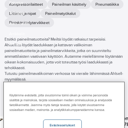
Palvelut
Kompressorilaitteet
Paineilman käsittely
Pneumatiikka
Toimialat
Liittimet ja nipat
Paineilmatyökalut
Pintakäsittelytarvikkeet
Asioi meillä
Artikkelit
Etsitkö paineilmatuotteita? Meiltä löydät ratkaisut tarpeisiisi.
A-klubi
Ahlsellilta löydät laadukkaan ja kattavan valikoiman
paineilmatuotteita ja paineilmatarvikkeita, jotka on suunniteltu
ammattilaisten vaativaan käyttöön. Autamme mielellämme löytämään
oikean kokonaisuuden, jotta voit toteuttaa työsi laadukkaasti ja
tehokkaasti.
Tutustu paineilmavalikoiman verkossa tai vieraile lähimmässä Ahlsell-
myymälässä.
Näytä
kaikki
Tuotemerkki
Tuotteet (2277)
Käytämme evästeitä, jotta sivustomme toimii oikein ja voimme personoida
suodattimet
sisältöä ja mainoksia, tarjota sosiaalisen median ominaisuuksia ja analysoida
Varastossa
tietoliikennettä. Jaamme myös tietoja tavasta, jolla käytät sivustoamme
sosiaalisen median, mainonta- ja analytiikkakumppaneidemme kanssa.
IRONSIDE
IRONSIDE
IRONSIDE
Uudet tuotteet
Renkaantäyttölaite
Mutterinväännin
Kulmahio
IRONSIDE
Ironside
Ironside C557
Ironside 7
Suorahiomakone
Käyttölämpötila
Evästeasetukset