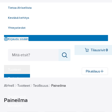
Tietoa Ahlsellista
Kestävä kehitys
Yhteystiedot
Kirjaudu sisään
Tilausrivit
0
Tuotteet
Pikatilaus
‎Tarjoukset
Ahlsell
Tuotteet
Teollisuus
Paineilma
Myymälät
Tapahtumat
Paineilma
Konseptit