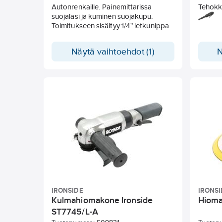
Autonrenkaille. Painemittarissa
Tehokk
suojalasi ja kuminen suojakupu.
puhdist
Toimitukseen sisältyy 1/4" letkunippa.
ohuiden
hiontaa
nopeus.
Näytä vaihtoehdot (1)
N
akselin
Äänenp
IRONSIDE
IRONSI
Kulmahiomakone Ironside
Hioma
ST7745/L-A