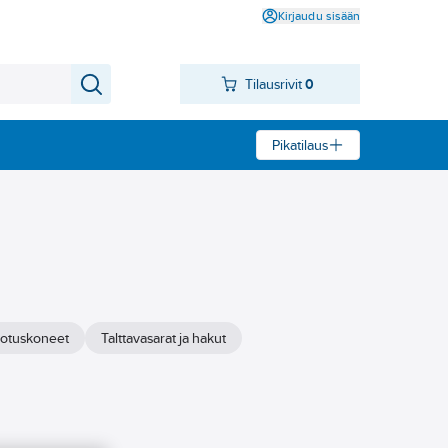
Kirjaudu sisään
Tilausrivit
0
Pikatilaus
llotuskoneet
Talttavasarat ja hakut