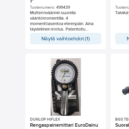
1"
Tuotenumero:
499439
Tuoten
Mutterinväännin suurella
Talvikä
vääntömomentilla. 4
momenttiasentoa eteenpäin. Aina
täydellinen irrotus. Patentoitu
suunnanvaihdin eteen/taakse.
Näytä vaihtoehdot (1)
Miellyttävä komposiittikahva.
Paluuilma suunnattu alaspäin
pistoolikahvan läpi. Kääntyvä
tuloilmaliitin. Sisäänrakennettu
äänenvaimennin. Vääntiö, tuumaa: 1.
Ilmankulutus l/min: 708. Tärinäarvo 3-
akselinen EN ISO 28927-2 9,98 m/s².
Äänenpainetaso dB(A): 100.
Ilmaliitännän kierre, tuumaa: 3/8.
DUNLOP HIFLEX
BGS T
Rengaspainemittari EuroDainu
Suora