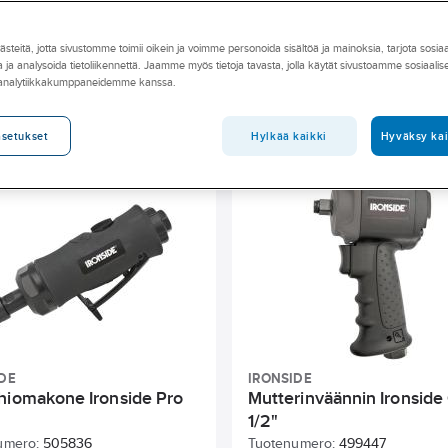
tuotteita ja paineilmatarvikkeita, jotka on suunniteltu ammattilaisten
okonaisuuden, jotta voit toteuttaa työsi laadukkaasti ja
teitä, jotta sivustomme toimii oikein ja voimme personoida sisältöä ja mainoksia, tarjota sosia
ä Ahlsell-myymälässä.
 ja analysoida tietoliikennettä. Jaamme myös tietoja tavasta, jolla käytät sivustoamme sosiaali
 analytiikkakumppaneidemme kanssa.
Enimmäiskäyttöpaine
Enimmäiskäyttöpaine (psi)
Pituus
Hylkää kaikki
Hyväksy kai
asetukset
vittava ilmamäärä
Ilman sisäänotto, laite
Tyhjäkäynnin kierro
us
Putken pituus
Ilmavirta
Vaadittu ilmatilavuus
DE
IRONSIDE
hiomakone Ironside Pro
Mutterinväännin Ironsid
1/2"
umero:
505836
Tuotenumero:
499447