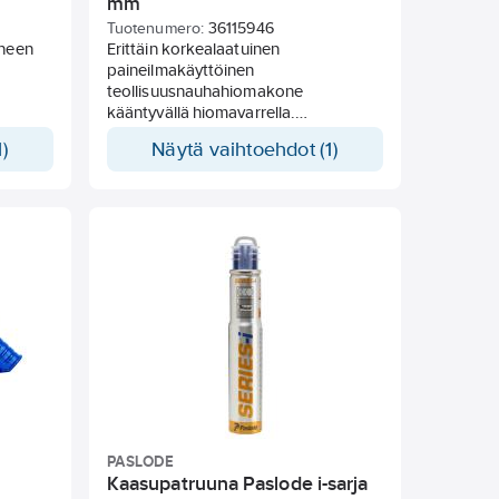
mm
Tuotenumero:
36115946
ineen
Erittäin korkealaatuinen
paineilmakäyttöinen
teollisuusnauhahiomakone
kääntyvällä hiomavarrella.
ometri,
Erinomainen vaikeasti tavoitettavien
)
Näytä vaihtoehdot (1)
kohteiden hiomiseen ja viimeistelyyn.
 psi.
Nauhan mitat 10x330 mm. Mukana 3
hiomanauhaa. Liitäntäkierre 1/4",
va
nippa pikaliittimelle mukana.
itteen
Käyttöpaine (bar): maks. 6,3.
Ilmankulutus (l/min): 113.
PASLODE
8
Kaasupatruuna Paslode i-sarja