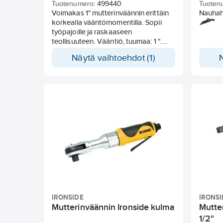
Tuotenumero:
499440
Tuoten
Voimakas 1" mutterinväännin erittäin
Nauhahi
korkealla vääntömomentilla. Sopii
Tarkoi
työpajoille ja raskaaseen
hiomana
teollisuuteen. Vääntiö, tuumaa: 1 ".
markkin
Suurin ruuvikapasiteetti: M36.
komposi
Näytä vaihtoehdot (1)
Ilmankulutus l/min: 708. Tärinäarvo 3-
akselinen EN ISO 28927-2 16,4 m/s².
Äänenpainetaso dB(A): 103.
Ilmaliitännän kierre, tuumaa: 1/2 .
IRONSIDE
IRONSI
Mutterinväännin Ironside kulma
Mutte
1/2"