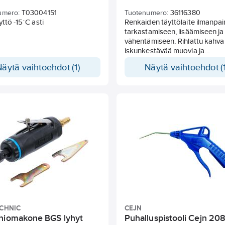
umero:
T03004151
Tuotenumero:
36116380
yttö -15´C asti
Renkaiden täyttölaite ilmanpa
tarkastamiseen, lisäämiseen ja
vähentämiseen. Rihlattu kahva
iskunkestävää muovia ja
kumipintainen manometri. Man
Näytä vaihtoehdot (1)
Näytä vaihtoehdot (1
mittausalue 0-12 bar 0-170 psi.
Enimmäiskäyttöpaine 8 bar 116
Liitäntäkierre 1/4G, nippa
pikaliittimelle mukana. Jousta
letkunpituus: 380 mm. Täyttöla
pituus: 255 mm.
ECHNIC
CEJN
hiomakone BGS lyhyt
Puhalluspistooli Cejn 20