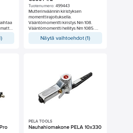
Tuotenumero:
499443
e
Mutterinväännin kiristyksen
momenttirajoituksella.
aihtaa
Vääntömomentti kiristys Nm 108.
amatta.
Vääntömomentti hellitys Nm 1085.
vaihto:
Patentoitu suunnanvaihdin
)
Näytä vaihtoehdot (1)
eteen/taakse. Miellyttävä
 28927-
komposiittikahva. Paluuilma
suunnattu alaspäin pistoolikahvan
B(A):
läpi. Kääntyvä tuloilmaliitin.
aa: 1/4.
Sisäänrakennettu äänenvaimennin.
Vääntiö, tuumaa: 1/2". Ilmankulutus
l/min: 190. Tärinäarvo 3-akselinen EN
ISO 28927-2 8,83 m/s².
Äänenpainetaso dB(A): 100,2.
Ilmaliitännän kierre, tuumaa: 1/4.
PELA TOOLS
 Pro
Nauhahiomakone PELA 10x330