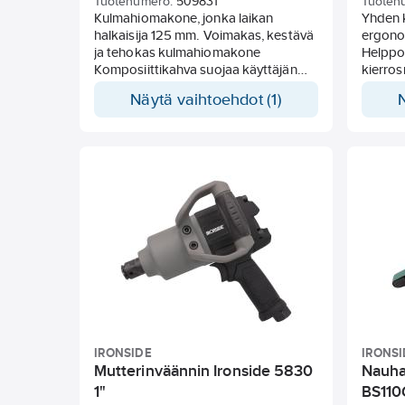
Tuotenumero:
509831
Tuoten
Kulmahiomakone, jonka laikan
Yhden 
halkaisija 125 mm. Voimakas, kestävä
ergono
ja tehokas kulmahiomakone
Helppo
Komposiittikahva suojaa käyttäjän
kierros
käsiä kylmältä. Toimii hyvin
pölykan
Näytä vaihtoehdot (1)
lamellilaikoilla, hioma- ja
kääntyv
katkaisulaikoilla. Halkaisijaltaan 125
kumi t
mm:n hioma- ja katkaisulaikoille.
25 mm i
Säädettävä avaimeton räjähdyssuoja.
mm: 150
163 Nm. Ilmaletku 3/8". Ilmankulutus:
Ilmanku
540 l/min. Äänenpainetaso dB(A):
akselin
89,68.
Äänenp
Ilmalii
IRONSIDE
IRONSI
Mutterinväännin Ironside 5830
Nauha
1"
BS110