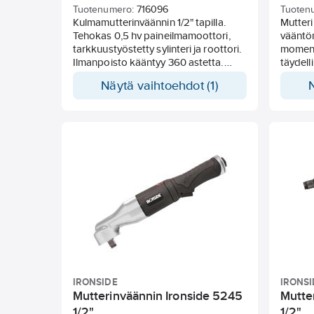
Tuotenumero:
716096
Tuoten
Kulmamutterinväännin 1/2" tapilla.
Mutteri
Tehokas 0,5 hv paineilmamoottori,
vääntö
tarkkuustyöstetty sylinteri ja roottori.
moment
Ilmanpoisto kääntyy 360 astetta.
täydell
Ergonominen PU-komposiittikahva on
suunna
Näytä vaihtoehdot (1)
suunniteltu eliminoimaan tärinät.
Miellyt
Liipaisimessa turvalukitus.
Paluuil
pistool
tuloilm
äänenva
Ilmanku
akselinen
Mittaus
Äänenp
Ilmalii
IRONSIDE
IRONSI
Mutterinväännin Ironside 5245
Mutte
1/2"
1/2"