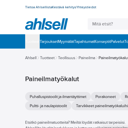
Tietoa Ahlsellista
Kestävä kehitys
Yhteystiedot
Tuotteet
‎Tarjoukset
Myymälät
Tapahtumat
Konseptit
Palvelut
To
Ahlsell
Tuotteet
Teollisuus
Paineilma
Paineilmatyökalu
Paineilmatyökalut
Puhalluspistoolit ja ilmantäyttimet
Porakoneet
R
Pultti- ja naulapistoolit
Tarvikkeet paineilmatyökaluih
Etsitkö paineilmatuotteita? Meiltä löydät ratkaisut tarpeisiisi.