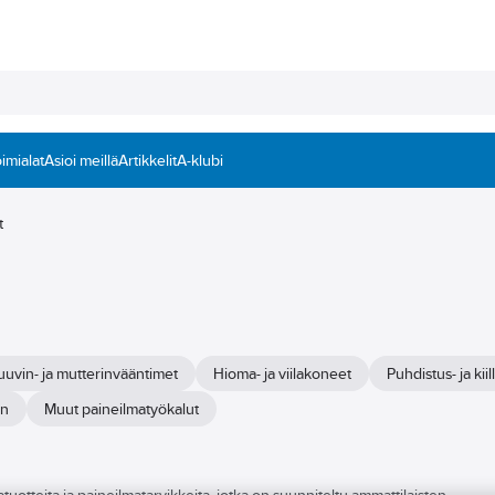
imialat
Asioi meillä
Artikkelit
A-klubi
t
uuvin- ja mutterinvääntimet
Hioma- ja viilakoneet
Puhdistus- ja kii
in
Muut paineilmatyökalut