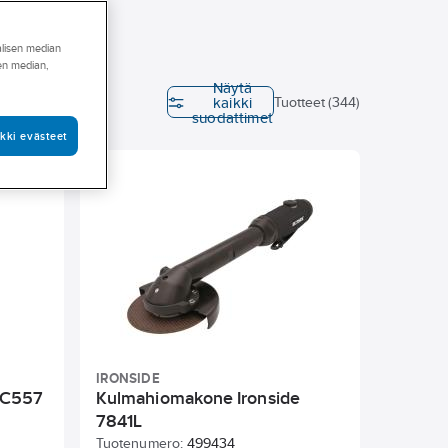
alisen median
sen median,
Näytä
kaikki
Leveys
Tuotteet (344)
suodattimet
kki evästeet
sluku
IRONSIDE
e C557
Kulmahiomakone Ironside
7841L
Tuotenumero:
499434