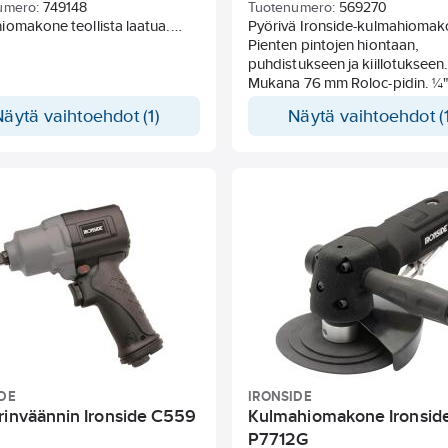
umero:
749148
Tuotenumero:
569270
omakone teollista laatua.
Pyörivä Ironside-kulmahioma
tettu 20X520mm kokoisille
Pienten pintojen hiontaan,
uhoille, mikä on yleinen mitta
puhdistukseen ja kiillotukseen
oilla. Kahva valmistettu
Mukana 76 mm Roloc-pidin. ¼
ittimateriaalista.
kierteen ja kierrosluvun ansios
Näytä vaihtoehdot (1)
Näytä vaihtoehdot (1
voidaan käyttää myös 50 mm 
pidintä ja laikkoja. Matalan prof
kulmakotelo. Ilmanpoisto taak
Ilmanotto: 1/4. Ilmaletku: 3/8.
Ilmanpaine: 6,3 baaria. Tärinä 
kuormitusta: 1,13 m/s².
DE
IRONSIDE
rinväännin Ironside C559
Kulmahiomakone Ironsid
P7712G