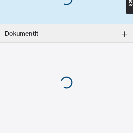
Valonlähteen
tyyppi:
LED,
kiinteä
Suojuksen
Dokumentit
materiaali:
läpinäkyvä lasi
Kotelointiluokka
(IP):
IP66
Suojausluokka:
II
Iskunkestävyysluokka:
IK07
Kotelon/suojuksen
materiaali: