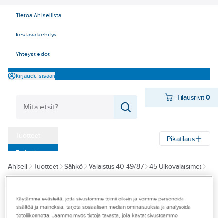
Tietoa Ahlsellista
Kestävä kehitys
Yhteystiedot
Kirjaudu sisään
Tilausrivit
0
Tuotteet
Pikatilaus
‎Tarjoukset
Ahlsell
Tuotteet
Sähkö
Valaistus 40-49/87
45 Ulkovalaisimet
Myymälät
Pylväsvalaisimet
Pihapiirivalaisimet
Tapahtumat
Käytämme evästeitä, jotta sivustomme toimii oikein ja voimme personoida
SG ARMATUREN
Konseptit
sisältöä ja mainoksia, tarjota sosiaalisen median ominaisuuksia ja analysoida
Pylväsvalaisin
tietoliikennettä. Jaamme myös tietoja tavasta, jolla käytät sivustoamme