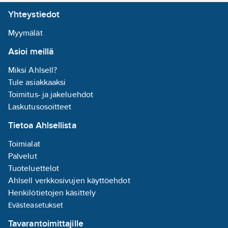
alumiini
Yhteystiedot
Liitäntälaitteen
Myymälät
tyyppi:
Asioi meillä
vakiovirtaohjattu
LED-liitäntälaite
Miksi Ahlsell?
Sisältää
Tule asiakkaaksi
ohjauslaitteen:
Toimitus- ja jakeluehdot
kyllä
Laskutusosoitteet
Säädettävä
Tietoa Ahlsellista
optiikka:
kyllä
Toimialat
Lampunpidin:
Palvelut
muu
Tuoteluettelot
Ahlsell verkkosivujen käyttöehdot
Lamppujen/moduulien
Henkilötietojen käsittely
lukumäärä:
1
Evästeasetukset
Sisältää
Tavarantoimittajille
lampun:
kyllä