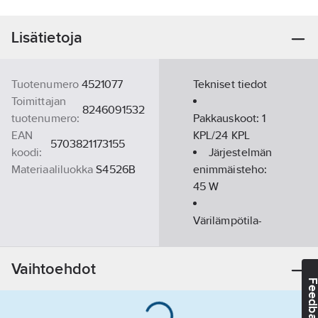
Lisätietoja
Tuotenumero
4521077
Tekniset tiedot
Toimittajan
8246091532
tuotenumero:
Pakkauskoot:
1
EAN
KPL/24 KPL
5703821173155
koodi:
Järjestelmän
Materiaaliluokka
S4526B
enimmäisteho:
45
W
Värilämpötila-
alue:
3000
K
Rungon väri:
Vaihtoehdot
musta
Feedba
Himmennys
DALI:
ei