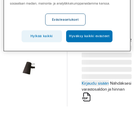
Palvelut
sosiaalisen median, mainonta- ja analytiikkakumppaneidemme kanssa.
SG Wax
PYLVÄSVALAISIN SG
Toimialat
Evästeasetukset
WAX 45W 4K 27° MU
Asioi meillä
IP66
Tuotenumero
4521077
Artikkelit
Hylkää kaikki
Hyväksy kaikki evästeet
Toimittajan
8246091532
tuotenumero:
A-klubi
Kirjaudu sisään
Nähdäksesi
varastosaldon ja hinnan