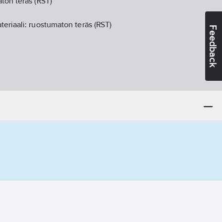
ton teräs (RST)
eriaali:
ruostumaton teräs (RST)
Feedback