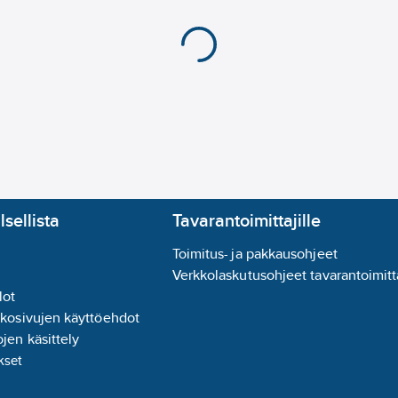
lsellista
Tavarantoimittajille
Toimitus- ja pakkausohjeet
Verkkolaskutusohjeet tavarantoimitta
lot
kkosivujen käyttöehdot
jen käsittely
kset