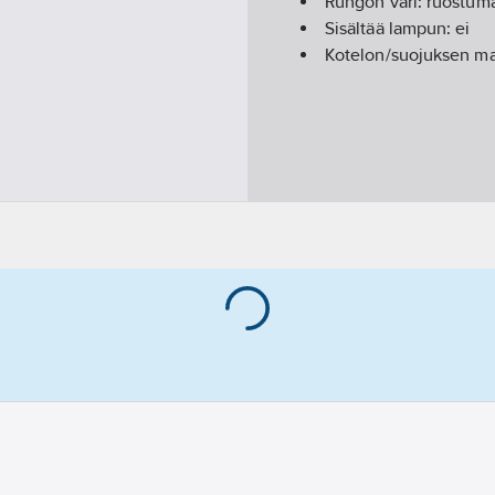
Rungon väri:
ruostuma
Sisältää lampun:
ei
Kotelon/suojuksen mat