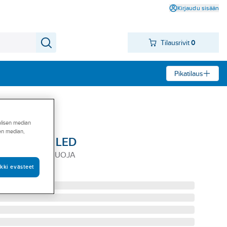
Kirjaudu sisään
Tilausrivit
0
Pikatilaus
alisen median
sen median,
arlux Talas LED
 LED HÄIKÄISYSUOJA
kki evästeet
ikäisysuoja Talas