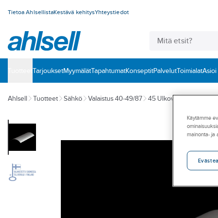
Tietoa Ahlsellista
Kestävä kehitys
Yhteystiedot
Tuotteet
‎Tarjoukset
Myymälät
Tapahtumat
Konseptit
Palvelut
Toimialat
Asioi
Ahlsell
Tuotteet
Sähkö
Valaistus 40-49/87
45 Ulkovalaisimet
Pylv
Käytämme eväs
ominaisuuksia
mainonta- ja
Eväste