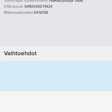
Toimittajan tuotenumero:
Häikäisysuoja Talas
EAN koodi:
6410045071424
Materiaaliluokka
S4505B
Vaihtoehdot