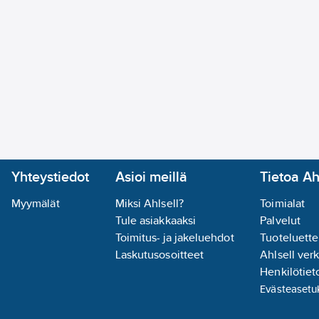
Yhteystiedot
Asioi meillä
Tietoa Ah
Myymälät
Miksi Ahlsell?
Toimialat
Tule asiakkaaksi
Palvelut
Toimitus- ja jakeluehdot
Tuoteluette
Laskutusosoitteet
Ahlsell ver
Henkilötieto
Evästeasetu