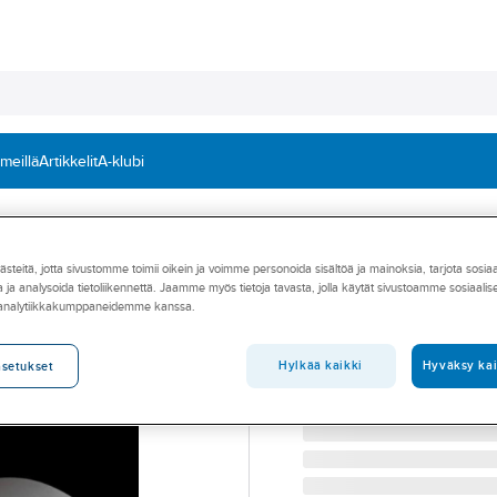
 meillä
Artikkelit
A-klubi
äsvalaisimet
Pihapiirivalaisimet
teitä, jotta sivustomme toimii oikein ja voimme personoida sisältöä ja mainoksia, tarjota sosia
KARLUX
 ja analysoida tietoliikennettä. Jaamme myös tietoja tavasta, jolla käytät sivustoamme sosiaali
Pylväsvalaisin K
 analytiikkakumppaneidemme kanssa.
PYLVÄSVALAISIN TALAS
Tuotenumero
4507142
Hylkää kaikki
Hyväksy kai
asetukset
Toimittajan tuotenumero:
Hä