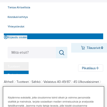
Tietoa Ahlsellista
Kestävä kehitys
Yhteystiedot
Kirjaudu sisään
Tilausrivit
0
Tuotteet
Pikatilaus
‎Tarjoukset
Ahlsell
Tuotteet
Sähkö
Valaistus 40-49/87
45 Ulkovalaisimet
Myymälät
Pylväsvalaisimet
Pihapiirivalaisimet
Tapahtumat
Käytämme evästeitä, jotta sivustomme toimii oikein ja voimme personoida
KONSTSMIDE
Konseptit
sisältöä ja mainoksia, tarjota sosiaalisen median ominaisuuksia ja analysoida
Pihapiirivalaisin
tietoliikennettä. Jaamme myös tietoja tavasta, jolla käytät sivustoamme