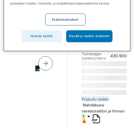
Palvelut
sosiaalisen median, mainonta- ja analytiikkakumppaneidemme kanssa.
Konstsmide
Fenix
Toimialat
Evästeasetukset
PIHAPIIRIVALAISIN
Asioi meillä
KONSTSMIDE FENIX
Artikkelit
430-900 IP23 E27
Hylkää kaikki
Hyväksy kaikki evästeet
KU
A-klubi
Tuotenumero
4109805
Toimittajan
430-900
tuotenumero:
Kirjaudu sisään
Nähdäksesi
varastosaldon ja hinnan