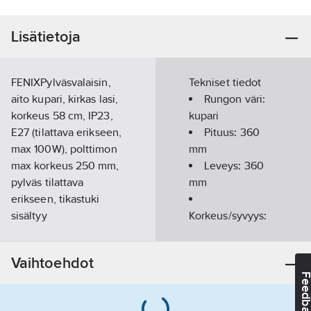
Lisätietoja
FENIXPylväsvalaisin,
Tekniset tiedot
aito kupari, kirkas lasi,
Rungon väri:
korkeus 58 cm, IP23,
kupari
E27 (tilattava erikseen,
Pituus:
360
max 100W), polttimon
mm
max korkeus 250 mm,
Leveys:
360
pylväs tilattava
mm
erikseen, tikastuki
sisältyy
Korkeus/syvyys:
toimitukseen.Pylväitä
580
mm
on saatavilla näissä
Vaihtoehdot
malleissa/mitoissa
Valonlähteen
Feedba
(korkeus ilman lyhtyä):
tyyppi:
LED,
574-750 24,5 cm, 577-
vaihdettava