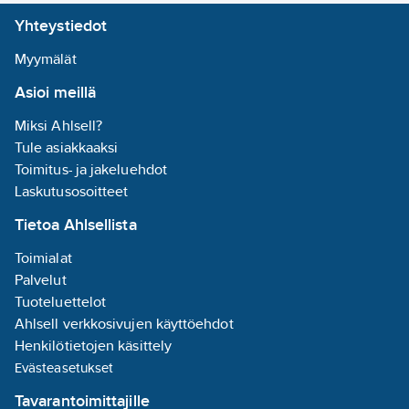
430-900
tuotenumero:
Yhteystiedot
EAN
Lamppujen/moduulien
7318304309006
koodi:
lukumäärä:
1
Myymälät
Materiaaliluokka
S4113B
Soveltuu
Asioi meillä
lampputeholle:
0-16
W
Miksi Ahlsell?
Tule asiakkaaksi
Kotelon/suojuksen
Toimitus- ja jakeluehdot
materiaali:
Laskutusosoitteet
kupari
Tietoa Ahlsellista
Jalusta:
ei
Sisältää
Toimialat
lampun:
ei
Palvelut
Tuoteluettelot
Valotunnistimella:
Ahlsell verkkosivujen käyttöehdot
ei
Henkilötietojen käsittely
Evästeasetukset
Liiketunnistin:
Tavarantoimittajille
ei