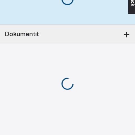
cm (579-xxx), Hercules
213 cm (575-xxx) tai
Lampunpidin:
Hercules 263 cm (655-
E27
xxx). Pylväsjalusta
Suojuksen
447-000 tilattava
materiaali:
Dokumentit
erikseen. Varalasi 567-
läpinäkyvä
001 kirkas akryyli tai
muovi
567-003 savu akryyli.
Klassinen ja näyttävä
Kotelointiluokka
valaisinperhe, jossa
(IP):
IP23
mukana
Valon
seinävalaisimia ja
jakautuminen
pylväsvalaisimia.
(symmetrinen/epäsymmet
Tuotenumero
4109660
symmetrinen
Toimittajan
Valon
567-750
tuotenumero:
suunta
EAN
(suora/epäsuora):
7318305677500
koodi:
suora/epäsuora
Materiaaliluokka
S4113B