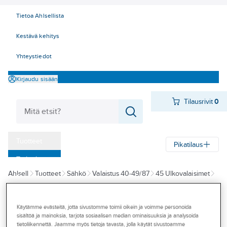
Tietoa Ahlsellista
Kestävä kehitys
Yhteystiedot
Kirjaudu sisään
Tilausrivit
0
Tuotteet
Pikatilaus
‎Tarjoukset
Ahlsell
Tuotteet
Sähkö
Valaistus 40-49/87
45 Ulkovalaisimet
Myymälät
Pylväsvalaisimet
Pihapiirivalaisimet
Tapahtumat
Käytämme evästeitä, jotta sivustomme toimii oikein ja voimme personoida
KONSTSMIDE
Konseptit
sisältöä ja mainoksia, tarjota sosiaalisen median ominaisuuksia ja analysoida
Pihapiirivalaisin
tietoliikennettä. Jaamme myös tietoja tavasta, jolla käytät sivustoamme