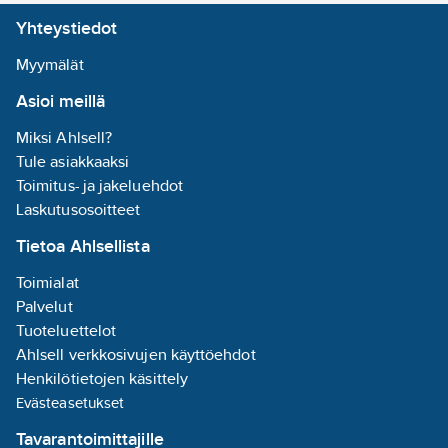
Lamppujen/moduulien
Yhteystiedot
lukumäärä:
1
Soveltuu
Myymälät
lampputeholle:
Asioi meillä
0-16
W
Miksi Ahlsell?
Kotelon/suojuksen
Tule asiakkaaksi
materiaali:
Toimitus- ja jakeluehdot
alumiini
Laskutusosoitteet
Jalusta:
ei
Tietoa Ahlsellista
Sisältää
lampun:
ei
Toimialat
Palvelut
Valotunnistimella:
Tuoteluettelot
ei
Ahlsell verkkosivujen käyttöehdot
Henkilötietojen käsittely
Liiketunnistin:
Evästeasetukset
ei
Tavarantoimittajille