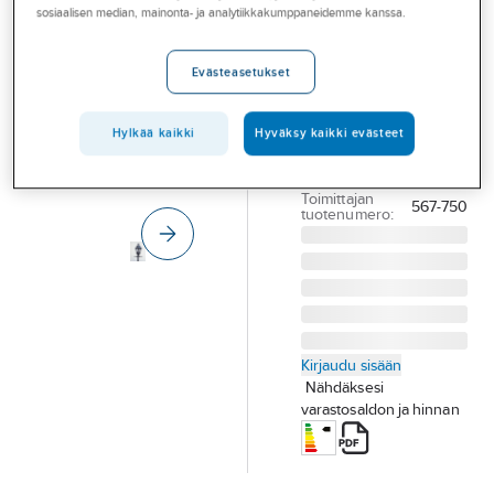
Palvelut
sosiaalisen median, mainonta- ja analytiikkakumppaneidemme kanssa.
Konstsmide
Pallas
Toimialat
Evästeasetukset
PIHAPIIRIVALAISIN
Asioi meillä
KONSTSMIDE
Artikkelit
PALLAS 567-750
Hylkää kaikki
Hyväksy kaikki evästeet
IP23 E27 MU
A-klubi
Tuotenumero
4109660
Toimittajan
567-750
tuotenumero:
Kirjaudu sisään
Nähdäksesi
varastosaldon ja hinnan