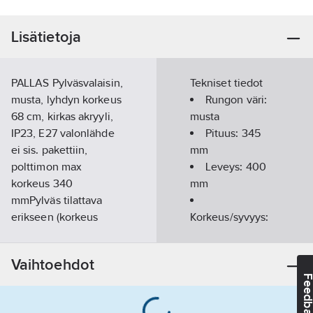
Lisätietoja
PALLAS Pylväsvalaisin,
Tekniset tiedot
musta, lyhdyn korkeus
Rungon väri:
68 cm, kirkas akryyli,
musta
IP23, E27 valonlähde
Pituus:
345
ei sis. pakettiin,
mm
polttimon max
Leveys:
400
korkeus 340
mm
mmPylväs tilattava
erikseen (korkeus
Korkeus/syvyys:
ilman lyhtyä): Junior
680
mm
24,5 cm (574-xxx),
Vaihtoehdot
Persius 90 cm (577-
Valonlähteen
Feedba
xxx), Pegasus 187 cm
tyyppi:
LED,
(576-xxx), Draco 200
vaihdettava