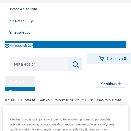
Tietoa Ahlsellista
Kestävä kehitys
Yhteystiedot
Kirjaudu sisään
Tilausrivit
0
Tuotteet
Pikatilaus
‎Tarjoukset
Ahlsell
Tuotteet
Sähkö
Valaistus 40-49/87
45 Ulkovalaisimet
Myymälät
Pylväsvalaisimet
Pihapiirivalaisimet
Tapahtumat
Käytämme evästeitä, jotta sivustomme toimii oikein ja voimme personoida
KONSTSMIDE
Konseptit
sisältöä ja mainoksia, tarjota sosiaalisen median ominaisuuksia ja analysoida
Pihapiirivalaisin
tietoliikennettä. Jaamme myös tietoja tavasta, jolla käytät sivustoamme