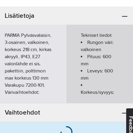
Lisätietoja
PARMA Pylväsvalaisin,
Tekniset tiedot
3-osainen, valkoinen,
Rungon väri:
korkeus 218 cm, kirkas
valkoinen
akryyli, IP43, E27
Pituus:
600
valonlähde ei sis.
mm
pakettiin, polttimon
Leveys:
600
max korkeus 130 mm
mm
Varakupu 7200-101.
Värivaihtoehdot:
Korkeus/syvyys:
valkoinen -250 ja
2180
mm
musta -750.Tuote
Vaihtoehdot
kuuluu Basic-
Lampunpidin:
Feedba
valaisinsarjaamme,
E27
jonka mallien
Suojuksen