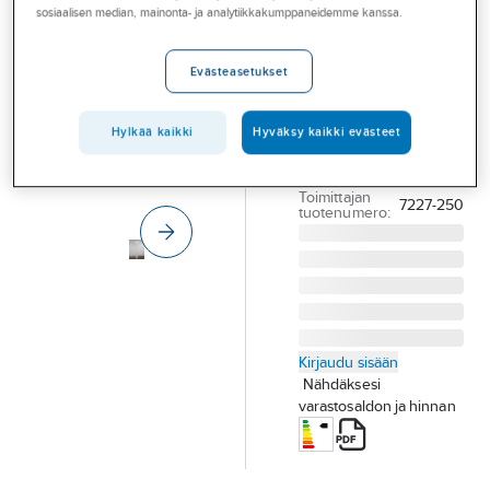
Palvelut
sosiaalisen median, mainonta- ja analytiikkakumppaneidemme kanssa.
Konstsmide
Parma
Toimialat
Evästeasetukset
PIHAPIIRIVALAISIN
Asioi meillä
KONSTSMIDE PARMA
Artikkelit
7227-250 IP43 E27
Hylkää kaikki
Hyväksy kaikki evästeet
VA
A-klubi
Tuotenumero
4109555
Toimittajan
7227-250
tuotenumero:
Kirjaudu sisään
Nähdäksesi
varastosaldon ja hinnan