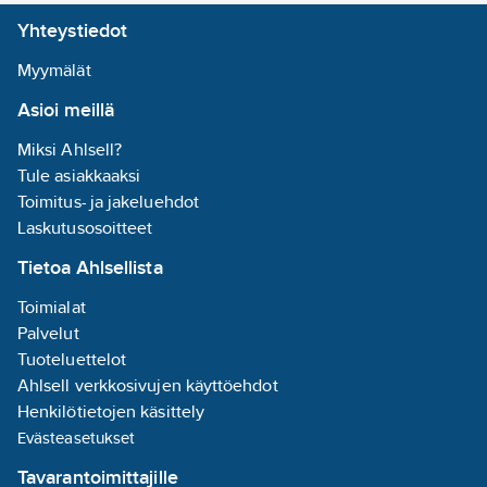
0-10
W
Yhteystiedot
Kotelon/suojuksen
Myymälät
materiaali:
Asioi meillä
alumiini
Jalusta:
ei
Miksi Ahlsell?
Sisältää
Tule asiakkaaksi
lampun:
ei
Toimitus- ja jakeluehdot
Laskutusosoitteet
Valotunnistimella:
Tietoa Ahlsellista
ei
Toimialat
Liiketunnistin:
Palvelut
ei
Tuoteluettelot
Ahlsell verkkosivujen käyttöehdot
Nimellisjännitealue:
Henkilötietojen käsittely
230-240
V
Evästeasetukset
Tavarantoimittajille
Suojausluokka: