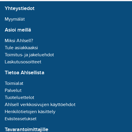
Himmennys
Yhteystiedot
laskevan
reunan ohjaus:
Myymälät
kyllä
Asioi meillä
Valaisimen
valotehokkuus:
Miksi Ahlsell?
114
lm/W
Tule asiakkaaksi
Valaisimen
Toimitus- ja jakeluehdot
elinikä L80B10
Laskutusosoitteet
Ta=25 °C:
Tietoa Ahlsellista
92000
h
Sisältää
Toimialat
ohjauslaitteen:
Palvelut
kyllä
Tuoteluettelot
Pinta-
Ahlsell verkkosivujen käyttöehdot
asennus:
kyllä
Henkilötietojen käsittely
Evästeasetukset
Nimellisjännitealue:
Tavarantoimittajille
230
V