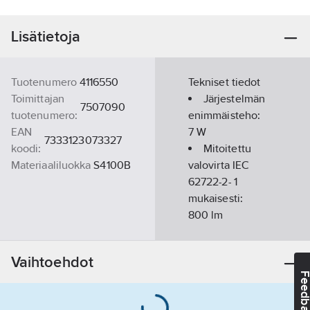
Lisätietoja
Tuotenumero
4116550
Tekniset tiedot
Toimittajan
Järjestelmän
7507090
tuotenumero:
enimmäisteho:
EAN
7
W
7333123073327
koodi:
Mitoitettu
Materiaaliluokka
S4100B
valovirta IEC
62722-2- 1
mukaisesti:
800
lm
Värilämpötila-
Vaihtoehdot
alue:
3000
K
Feedba
Pituus:
580
mm