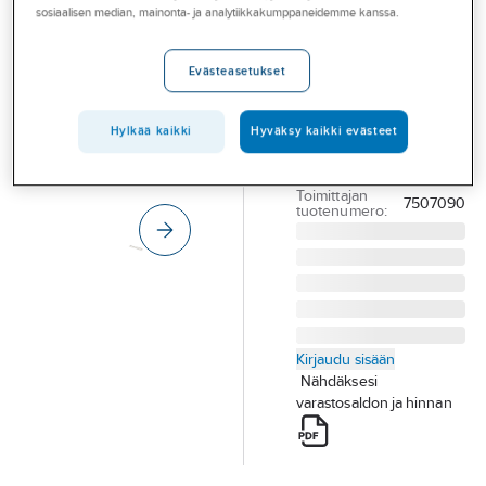
Palvelut
sosiaalisen median, mainonta- ja analytiikkakumppaneidemme kanssa.
a-collection
aLight UC
Toimialat
Evästeasetukset
TYÖPISTEVALAISIN
Asioi meillä
ALIGHT UC UC8 IP21
Artikkelit
7W/830 800LM
Hylkää kaikki
Hyväksy kaikki evästeet
580MM
A-klubi
Tuotenumero
4116550
Toimittajan
7507090
tuotenumero:
Kirjaudu sisään
Nähdäksesi
varastosaldon ja hinnan