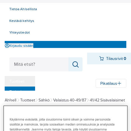
Tietoa Ahlsellista
Kestävä kehitys
Yhteystiedot
Kirjaudu sisään
Tilausrivit
0
Tuotteet
Pikatilaus
‎Tarjoukset
Ahlsell
Tuotteet
Sähkö
Valaistus 40-49/87
41/42 Sisävalaisimet
Myymälät
Työpistevalaisimet
Tapahtumat
Käytämme evästeitä, jotta sivustomme toimii oikein ja voimme personoida
A-COLLECTION
Konseptit
sisältöä ja mainoksia, tarjota sosiaalisen median ominaisuuksia ja analysoida
Työpistevalaisin
tietoliikennettä. Jaamme myös tietoja tavasta, jolla käytät sivustoamme