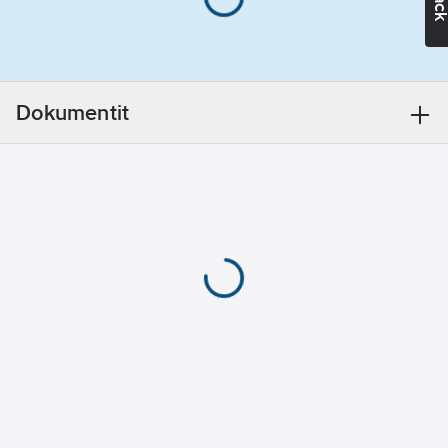
Leveys:
70
mm
Korkeus/syvyys:
30
mm
Dokumentit
Kotelointiluokka
(IP):
IP21
Värintoistoindeksi:
80-89
Valonlähteen
tyyppi:
LED,
kiinteä
Himmennys
nousevan
reunan ohjaus:
kyllä