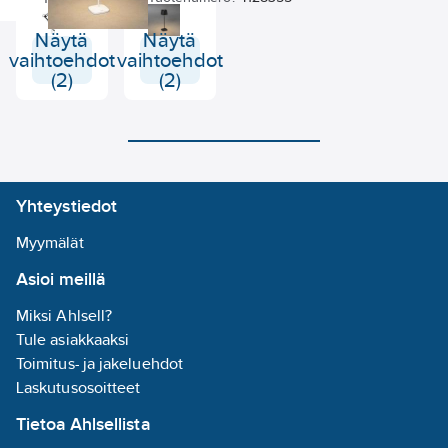
paikkaan ja säädä valaistusta
mistä ja milloin tahansa.
Näytä
Näytä
Tarvitset vain Wi-Fi-yhteyden
vaihtoehdot
vaihtoehdot
ja ilmaisen WOOX Home -
(2)
(2)
sovelluksen älylaitteellesi.
Valaisin tottelee myös
ääniohjausta, kuten Amazon
Alexaa ja Google Assistantia.
Ei tarvetta
hubille/ohjainyksikölle.Mukana
toimitetun oppaan avulla voit
Yhteystiedot
helposti liittää lampun
sovellukseen ja saada
Myymälät
älyvalaisimen käyttövalmiiksi
hetkessä. Voit asettaa
Asioi meillä
aikatauluja ja yhdistää R5145:n
muihin WOOX-laitteisiin
Miksi Ahlsell?
sovelluksen avulla. Jos käytät
useita WOOX-älykotilamppuja,
Tule asiakkaaksi
voit yhdenmukaistaa kotisi
Toimitus- ja jakeluehdot
valaistuksen. Ominaisuudet:
Laskutusosoitteet
Toimii ilman erillistä
ohjainyksikköä minkä tahansa
Tietoa Ahlsellista
2,4 GHz Wi-Fi-reitittimen
kanssa