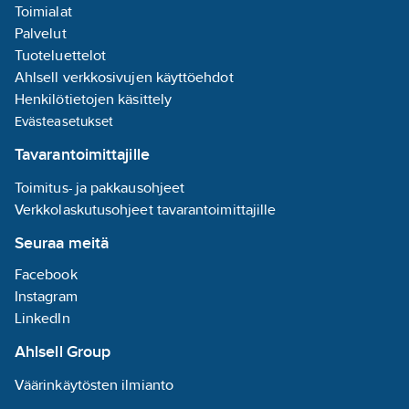
Toimialat
Ohjaus älylaitteella onnistuu
mistä tahansa ilmaisen WOOX
Palvelut
Home-sovelluksen avulla
Tuoteluettelot
(saatavilla Android- tai iOS-
Ahlsell verkkosivujen käyttöehdot
laitteelle)
Ääniohjaus Amazon Alexan ja
Henkilötietojen käsittely
Google Assistantin avulla
Evästeasetukset
Energiaa säästävä LED-valo
USB-virtalähde, kaapeli
Tavarantoimittajille
sisältyy pakkaukseen
Tekniset tiedot:
Toimitus- ja pakkausohjeet
Materiaali: PC
Verkkolaskutusohjeet tavarantoimittajille
Nimellisjännite: DC 5V 1A
Nimellisteho: 2.2W
Seuraa meitä
Virtajohto: USB-C 1 metri
Nimellisvirta: 400mA
Facebook
IP-luokitus: IP20
Palosuojaus: UL94-V0
Instagram
Värin lämpötila: RGB+3000K-
LinkedIn
6500K
Valovirta: 210 lm
Ahlsell Group
Säteen kulma: 100°
CRI: ≥80Ra
Väärinkäytösten ilmianto
Käyttöikä: 20000h
Wi-Fi: IEEE 802.11 b/g/n