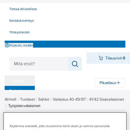
Tietoa Ahlsellista
Kestävä kehitys
Yhteystiedot
Kirjaudu sisään
Tilausrivit
0
Tuotteet
Pikatilaus
‎Tarjoukset
Ahlsell
Tuotteet
Sähkö
Valaistus 40-49/87
41/42 Sisävalaisimet
Myymälät
Työpistevalaisimet
Tapahtumat
Työpistevalaisimet
Konseptit
Käytämme evästeitä, jotta sivustomme toimii oikein ja voimme personoida