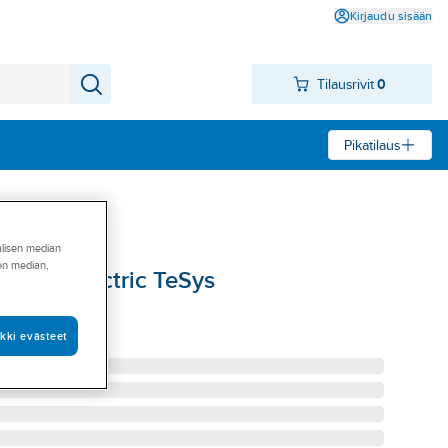
Kirjaudu sisään
Tilausrivit
0
Pikatilaus
alisen median
sen median,
eider Electric TeSys
 125A
kki evästeet