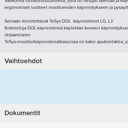
Valikoima turvallisuustuotteita, joita on helppo asentaa ja käy
ergonomiset tuotteet moottoreiden käynnistykseen ja pysäyt
Seinään kiinnitettävät TeSys DOL -käynnistimet LG, LJ:
Koteloituja DOL-käynnistimiä käytetään koneen käynnistykse
ohjaamiseen
TeSys-moottorikäynnistinratkaisuissa on kaksi apukontaktia, j
integroida turvakytkentöihin
TeSys Vario -erottimet:
Vaihtoehdot
Nämä koteloon tai kaappiin asennetut kiertoerottimet toimivat
kuormakatkaisimien tapaan
Saatavana avoimena tai suljettuna versiona
Kiinnitetään etupaneeliin tai DIN-kiskoon
Riippulukolla lukittavat versiot
Termomagneettiset moottorinsuojakatkaisimet TeSys GV2-ME
Sovellukset:
Dokumentit
Kaikki koneet, joissa tarvitaan:
moottorien DOL-käynnistys ja -pysäytys