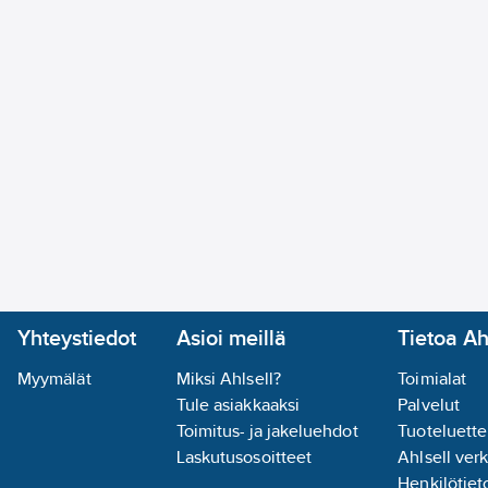
koneen ohjauspiirin kuorman katkaisu
Tuotenumero
3656497
Toimittajan tuotenumero:
V5
EAN koodi:
3389110551730
Materiaaliluokka
S3607B
Yhteystiedot
Asioi meillä
Tietoa Ah
Myymälät
Miksi Ahlsell?
Toimialat
Tule asiakkaaksi
Palvelut
Toimitus- ja jakeluehdot
Tuoteluette
Laskutusosoitteet
Ahlsell ver
Henkilötieto