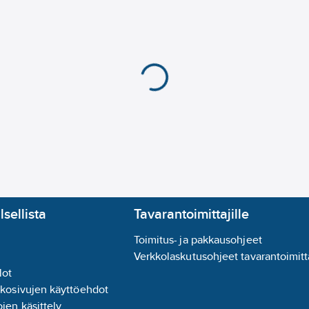
Maksimi nimellinen k
Moottoriohjain valitta
Terminen mitoituskest
Mitoitettu jatkuva vir
Mitoitettu jatkuva vir
Mitoitusteho AC-23, 
Mitoitusteho AC-3, 4
Kotelointiluokka (IP),
Alijännitelaukaisija va
Käyttö pääkytkimenä
Toiminta kuin hätä-se
Käyttö huoltokytkime
Käyttö turvakytkimen
lsellista
Tavarantoimittajille
Käyttö suunnanvaiht
Ehdollinen nimellisoik
Toimitus- ja pakkausohjeet
Tuotesarja:
TeSys
Verkkolaskutusohjeet tavarantoimitta
lot
kkosivujen käyttöehdot
jen käsittely