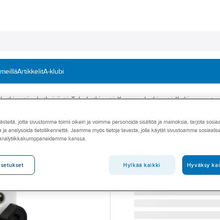
 meillä
Artikkelit
A-klubi
ytkimet ja - katkaisijat
Tehokytkimet
Kuormankytkimet
Kytkinrungot
teitä, jotta sivustomme toimii oikein ja voimme personoida sisältöä ja mainoksia, tarjota sosia
SCHNEIDER ELECTRIC
 ja analysoida tietoliikennettä. Jaamme myös tietoja tavasta, jolla käytät sivustoamme sosiaali
Kytkinrunko Schn
 analytiikkakumppaneidemme kanssa.
KYTKINRUNKO TESYS V5
Tuotenumero
3656497
Hylkää kaikki
Hyväksy kai
asetukset
Toimittajan tuotenumero:
V5