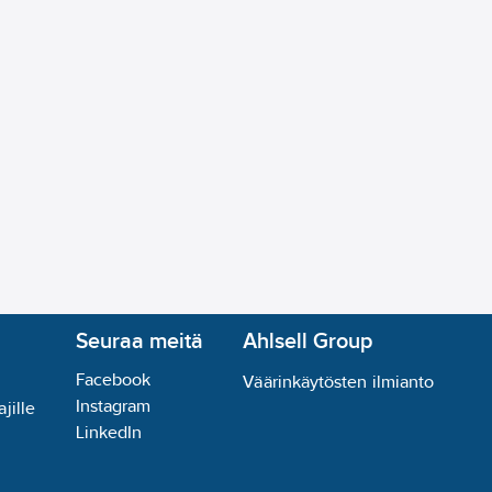
äyttöjännite Ue AC:
690
V
vissa:
ei
ovirta Icw:
1.5
kA
ta AC-21, 400 V:
125
A
ta AC-23, 400 V:
68.5
A
400 V:
37
kW
00 V:
30
kW
 edestä:
IP20
littavissa:
ei
:
ei
is -asennuksella:
ei
nä:
ei
ä:
ei
Seuraa meitä
Ahlsell Group
okytkimenä:
ei
Facebook
osulkuvirta Iq:
10
kA
Väärinkäytösten ilmianto
Instagram
jille
LinkedIn