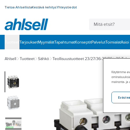
Tietoa Ahlsellista
Kestävä kehitys
Yhteystiedot
Tuotteet
‎Tarjoukset
Myymälät
Tapahtumat
Konseptit
Palvelut
Toimialat
Asioi
Ahlsell
Tuotteet
Sähkö
Teollisuustuotteet 23/27/36-38/86
36 Tehok
Käytämme eväs
ominaisuuksia
mainonta- ja
Eväste