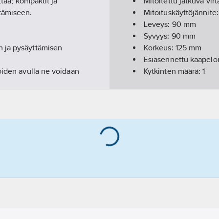
ttää; kompaktit ja
Mitoitettu jatkuva virt
tämiseen.
Mitoituskäyttöjännite
Leveys:
90
mm
Syvyys:
90
mm
n ja pysäyttämisen
Korkeus:
125
mm
Esiasennettu kaapeloi
oiden avulla ne voidaan
Kytkinten määrä:
1
Lisäkytkimien lukumää
Apu- ja vaihtokosket
 piirin
Lisäkytkimien lukumää
Laitteen rakenne:
lai
Päävirtapiirin liitäntä
Sisäänrakennettu moo
Lukittavissa:
ei
.
Sopii etulevykiinnitys
Sopii etulevyasennuks
Sopii lattia-asennuks
Sopii keskusasennuk
Sopii väliasennuksee