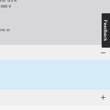
a Iu:
125
A
:
690
V
Feedback
nti:
ei
rä (sulkeutuva kosketin):
0
timien lukumäärä:
0
rä (avautuva kosketin):
0
tteessa kiinteä sisäänrakennettu tekniikka
tapa:
ruuviliitäntä
ttoriohjain:
ei
keskiöksi:
kyllä
een nelikulmaiselle reiälle:
kyllä
een:
ei
seen:
ei
n:
ei