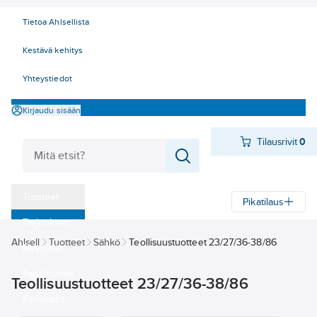
Tietoa Ahlsellista
Kestävä kehitys
Yhteystiedot
Kirjaudu sisään
Tilausrivit
0
Tuotteet
Pikatilaus
‎Tarjoukset
Ahlsell
Tuotteet
Sähkö
Teollisuustuotteet 23/27/36-38/86
Myymälät
Tapahtumat
Teollisuustuotteet 23/27/36-38/86
Konseptit