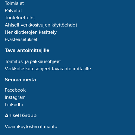
Toimialat
kastelujärjestelmissä,
tuuletusmoottoreissa ja
Palvelut
lämpöpumppujen
Tuoteluettelot
moottoreissa jne.
Ahlsell verkkosivujen käyttöehdot
Henkilötietojen käsittely
Evästeasetukset
Tavarantoimittajille
Toimitus- ja pakkausohjeet
Verkkolaskutusohjeet tavarantoimittajille
Seuraa meitä
Facebook
Instagram
LinkedIn
Ahlsell Group
Väärinkäytösten ilmianto