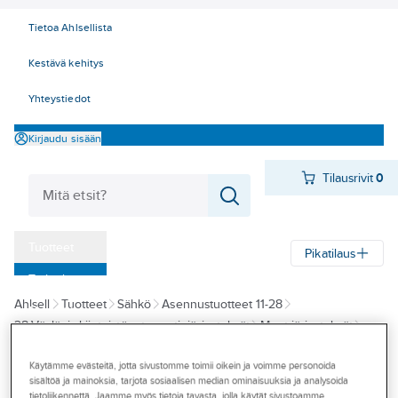
Tietoa Ahlsellista
Kestävä kehitys
Yhteystiedot
Kirjaudu sisään
Tilausrivit
0
Tuotteet
Pikatilaus
‎Tarjoukset
Ahlsell
Tuotteet
Sähkö
Asennustuotteet 11-28
Myymälät
28 Väylä- ja kiinteistöautomaatiojärjestelmät
Muut järjestelmät
Tapahtumat
Muut tuotteet
Käytämme evästeitä, jotta sivustomme toimii oikein ja voimme personoida
Konseptit
sisältöä ja mainoksia, tarjota sosiaalisen median ominaisuuksia ja analysoida
EFEELER
tietoliikennettä. Jaamme myös tietoja tavasta, jolla käytät sivustoamme