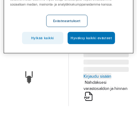
Palvelut
Älyrele eFeeler
sosiaalisen median, mainonta- ja analytiikkakumppaneidemme kanssa.
ÄLYRELE EFEELER
Toimialat
SPOT 2 X 16A
Evästeasetukset
Asioi meillä
Tuotenumero
2804400
Toimittajan
2804400
tuotenumero:
Artikkelit
Hylkää kaikki
Hyväksy kaikki evästeet
A-klubi
Kirjaudu sisään
Nähdäksesi
varastosaldon ja hinnan