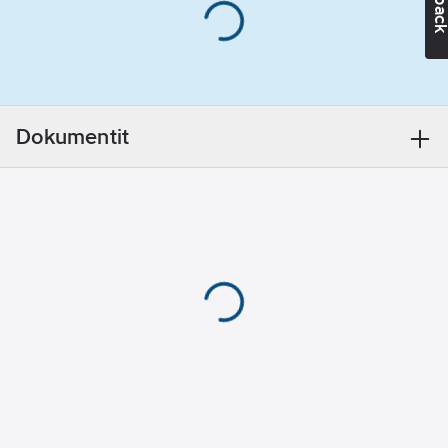
pörssisähkön hintaa ja
mahdollistaa
käyttäjälle helpon
tavan optimoida
liitettyjen
sähkölaitteiden käyttö
Dokumentit
edullisimpiin
ajankohtiin. eFeeler
on parhaimmillaan
esimerkiksi
sähköauton latauksen
tai lämminvesivaraajan
käytön ohjauksessa.
Tuotenumero
2804400
Toimittajan
2804400
tuotenumero:
Materiaaliluokka
S2801B