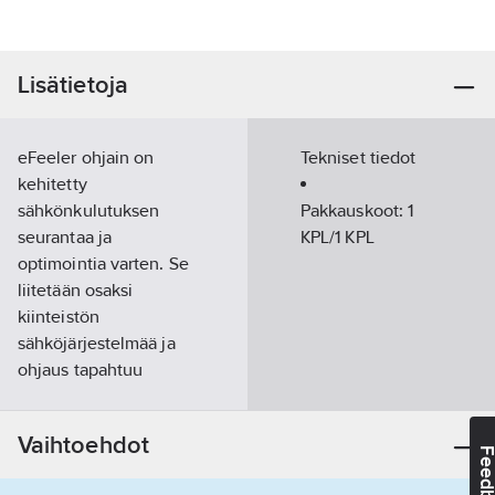
Lisätietoja
eFeeler ohjain on
Tekniset tiedot
kehitetty
sähkönkulutuksen
Pakkauskoot:
1
seurantaa ja
KPL/1 KPL
optimointia varten. Se
liitetään osaksi
kiinteistön
sähköjärjestelmää ja
ohjaus tapahtuu
helppokäyttöisen
mobiilisovelluksen
Vaihtoehdot
avulla. Ohjain seuraa
Feedba
reaaliaikaisesti