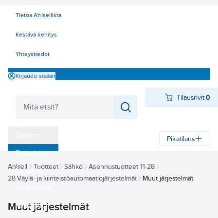
Tietoa Ahlsellista
Kestävä kehitys
Yhteystiedot
Kirjaudu sisään
Tilausrivit
0
Tuotteet
Pikatilaus
‎Tarjoukset
Ahlsell
Tuotteet
Sähkö
Asennustuotteet 11-28
Myymälät
28 Väylä- ja kiinteistöautomaatiojärjestelmät
Muut järjestelmät
Tapahtumat
Muut järjestelmät
Konseptit