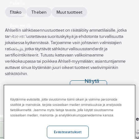
Palvelut
Eltako
Theben
Muut tuotteet
Toimialat
Asioi meillä
Ahlsellin sähköasennustuotteet on räätälöity ammattilaisille, jotka
tarvitsevat luotettavaa suorituskykyä ja ehdotonta turvallisuutta
Artikkelit
jokaisessa kytkennässä. Tarjoamme vain johtavien valmistajien
A-klubi
ratkaisuja, jotka täyttävät sähköturvallisuusstandardit ja
sertifiointikriteerit. Tutustu kattavaan valikoimaamme
verkkokaupassa tai poikkea Ahlsell-myymälään; asiantuntijamme
auttavat sinua löytämään juuri oikeat tuotteet vaativimpiinkin
sähkötöihin.
Näytä
kaikki
Tuotemerkki
Tuotteet (223)
suodattimet
Varastossa
Käytämme evästeitä, jotta sivustomme toimii oikein ja voimme personoida
sisältöä ja mainoksia, tarjota sosiaalisen median ominaisuuksia ja analysoida
ELTAKO
tietoliikennettä. Jaamme myös tietoja tavasta, jolla käytät sivustoamme
Uudet tuotteet
ELTAKO
ELTAKO
Sysäysrele
ELTAKO
sosiaalisen median, mainonta- ja analytiikkakumppaneidemme kanssa.
Painike langaton
Sysäysrele
Pohjakuorma
langaton FUA12-
Asennustapa
FT55ES-wg,
langaton
ledeille GLE Eltako
230V Eltako
Tuotenumero:
2814236
Eltako
FSR61NP-
Tuotenumero:
2814021
Tuotenumero
Evästeasetukset
Langaton sysäysrele
Tuotenumero:
2814150S
Tuotesarja
1os+2os,Exxact.
Eltako
Langaton sys