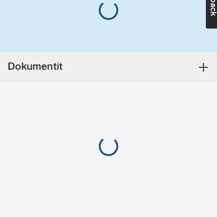
11,5mm.
Toimii sulkeutuvana
(NO) tai avautuvana
(NC) koskettimena.
Luo langattoman
viestin lähettämiseen
Dokumentit
tarvittavan virran
kosketinta
painettaessa, joten ei
paristoja eikä
valmiustilan kulutusta.
Langaton viesti
lähetetään aina, kun
ikkuna avataan tai
suljetaan.
Kestää jopa yli 100
000 kytkentää.
Voidaan yhdistää
laitteisiin FHK14,