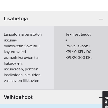
Lisätietoja
Langaton ja paristoton
Tekniset tiedot
ikkuna/-
ovikosketin.Soveltuu
Pakkauskoot:
1
käytettäväksi
KPL/10 KPL/100
esimerkiksi ovien tai
KPL/20000 KPL
liukuovien,
ikkunoiden, porttien,
laatikoiden ja muiden
vastaavien liikkuvien
kohteiden kanssa,
rajakytkimen tavoin.
Vaihtoehdot
Feedba
Mitat 48 x 32 x