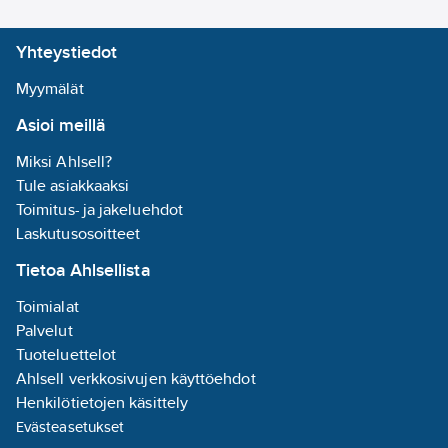
FHK61, FSB14, FSB61,
FSB71, FSR14, FSR61,
Yhteystiedot
FSR71, FZK14, FZK61 ja
kodinohjauksen
Myymälät
ohjausyksikön
Asioi meillä
sovellukseen.
Kiinnitys liimaamalla
Miksi Ahlsell?
mukana toimitettavalla
Tule asiakkaaksi
kaksipuolisella tarralla,
Toimitus- ja jakeluehdot
ruuvaamalla, tai
Laskutusosoitteet
käyttämällä mukana
Tietoa Ahlsellista
toimitettavaa BW3
kiinnitystelinettä.
Toimialat
Tuotenumero
2814121
Palvelut
Toimittajan
Tuoteluettelot
FTKE-RW
tuotenumero:
Ahlsell verkkosivujen käyttöehdot
EAN
Henkilötietojen käsittely
4010312315231
koodi:
Evästeasetukset
Materiaaliluokka
S2805B