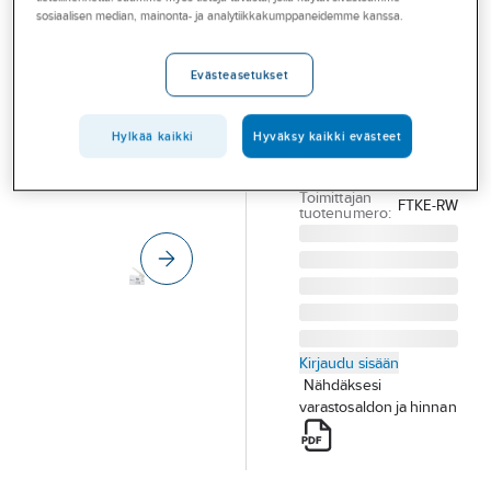
Palvelut
Ikkunakosketin
sosiaalisen median, mainonta- ja analytiikkakumppaneidemme kanssa.
FTKE-rw
Toimialat
Eltako
Evästeasetukset
Asioi meillä
IKKUNAKOSKETIN
Artikkelit
ELTAKO SARJA 14
Hylkää kaikki
Hyväksy kaikki evästeet
IKKUNAKOSKETIN
A-klubi
Tuotenumero
2814121
Toimittajan
FTKE-RW
tuotenumero:
Kirjaudu sisään
Nähdäksesi
varastosaldon ja hinnan