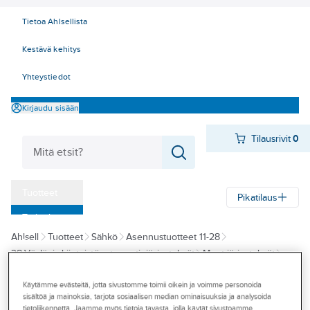
Tietoa Ahlsellista
Kestävä kehitys
Yhteystiedot
Kirjaudu sisään
Tilausrivit
0
Tuotteet
Pikatilaus
‎Tarjoukset
Ahlsell
Tuotteet
Sähkö
Asennustuotteet 11-28
Myymälät
28 Väylä- ja kiinteistöautomaatiojärjestelmät
Muut järjestelmät
Tapahtumat
Eltako
Käytämme evästeitä, jotta sivustomme toimii oikein ja voimme personoida
Konseptit
sisältöä ja mainoksia, tarjota sosiaalisen median ominaisuuksia ja analysoida
ELTAKO
tietoliikennettä. Jaamme myös tietoja tavasta, jolla käytät sivustoamme