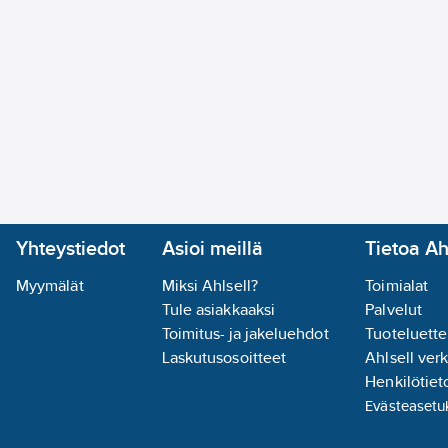
Yhteystiedot
Asioi meillä
Tietoa Ah
Myymälät
Miksi Ahlsell?
Toimialat
Tule asiakkaaksi
Palvelut
Toimitus- ja jakeluehdot
Tuoteluette
Laskutusosoitteet
Ahlsell ver
Henkilötieto
Evästeasetu