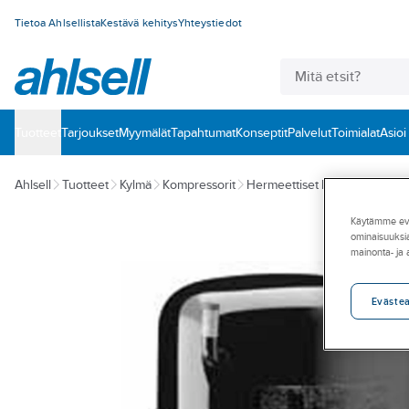
Tietoa Ahlsellista
Kestävä kehitys
Yhteystiedot
Tuotteet
‎Tarjoukset
Myymälät
Tapahtumat
Konseptit
Palvelut
Toimialat
Asioi
Ahlsell
Tuotteet
Kylmä
Kompressorit
Hermeettiset kompressorit
Käytämme eväs
ominaisuuksia
mainonta- ja
Eväste