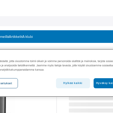
 meillä
Artikkelit
A-klubi
Embraco
teitä, jotta sivustomme toimii oikein ja voimme personoida sisältöä ja mainoksia, tarjota sosia
EMKARATE
 ja analysoida tietoliikennettä. Jaamme myös tietoja tavasta, jolla käytät sivustoamme sosiaali
Embraco kompre
 analytiikkakumppaneidemme kanssa.
NJ-9232-GK 26,1 R404A
Tuotenumero
761222203
Hylkää kaikki
Hyväksy kai
asetukset
Toimittajan tuotenumero:
94