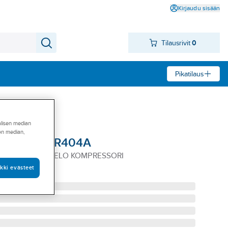
Kirjaudu sisään
Tilausrivit
0
Pikatilaus
alisen median
sen median,
ssorit NJ R404A
 Juot. +RELEKOTELO KOMPRESSORI
kki evästeet
3GA1104AF