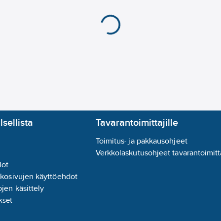
lsellista
Tavarantoimittajille
Toimitus- ja pakkausohjeet
Verkkolaskutusohjeet tavarantoimitta
lot
kkosivujen käyttöehdot
jen käsittely
kset