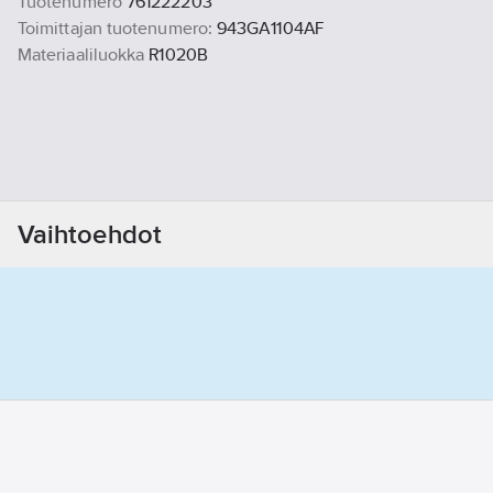
Tuotenumero
761222203
Toimittajan tuotenumero:
943GA1104AF
Materiaaliluokka
R1020B
Vaihtoehdot