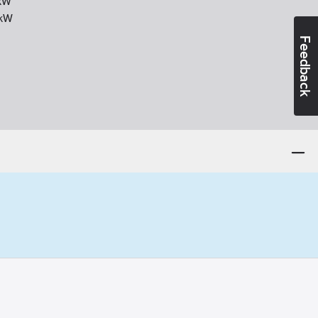
kW
kW
Feedback