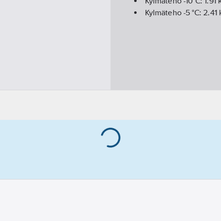
Kylmäteho -10°C:
1.91
Kylmäteho -5 °C:
2.41