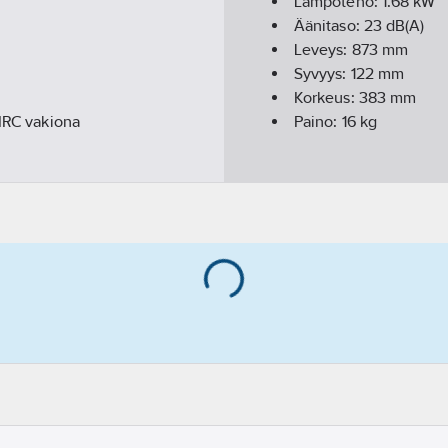
Lämpöteho:
1.68
kW
Äänitaso:
23
dB(A)
Leveys:
873
mm
Syvyys:
122
mm
Korkeus:
383
mm
 IRC vakiona
Paino:
16
kg