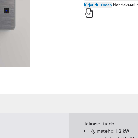
Kirjaudu sisään
Nähdäksesi v
Tekniset tiedot
Kylmäteho:
1.2
kW