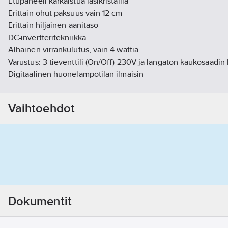
Etupaneeli karkaistua lasikristallia
Erittäin ohut paksuus vain 12 cm
Erittäin hiljainen äänitaso
DC-invertteritekniikka
Alhainen virrankulutus, vain 4 wattia
Varustus: 3-tieventtili (On/Off) 230V ja langaton kaukosäädin
Digitaalinen huonelämpötilan ilmaisin
Tuotenumero
761680040
Toimittajan tuotenumero:
HW 400
Vaihtoehdot
Materiaaliluokka
R30261
Dokumentit