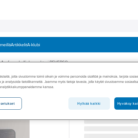
 meillä
Artikkelit
A-klubi
Aerfor puhallinkonvektori REVERSO
teitä, jotta sivustomme toimii oikein ja voimme personoida sisältöä ja mainoksia, tarjota sosia
Puhallinkonvekt
 ja analysoida tietoliikennettä. Jaamme myös tietoja tavasta, jolla käytät sivustoamme sosiaali
 analytiikkakumppaneidemme kanssa.
AERFOR REVERSO SEINÄ 
Tuotenumero
761680040
Toimittajan tuotenumero:
HW
Hylkää kaikki
Hyväksy kai
asetukset