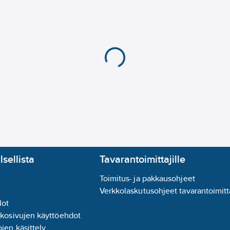
lsellista
Tavarantoimittajille
Toimitus- ja pakkausohjeet
Verkkolaskutusohjeet tavarantoimitta
lot
kkosivujen käyttöehdot
jen käsittely