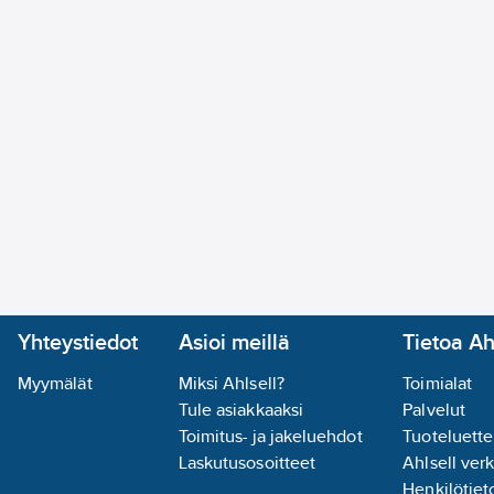
Yhteystiedot
Asioi meillä
Tietoa Ah
Myymälät
Miksi Ahlsell?
Toimialat
Tule asiakkaaksi
Palvelut
Toimitus- ja jakeluehdot
Tuoteluette
Laskutusosoitteet
Ahlsell ver
Henkilötieto