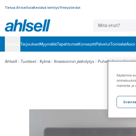
Tietoa Ahlsellista
Kestävä kehitys
Yhteystiedot
Tuotteet
‎Tarjoukset
Myymälät
Tapahtumat
Konseptit
Palvelut
Toimialat
Asioi
Ahlsell
Tuotteet
Kylmä
Ilmastoinnin jäähdytys
Puhallinkonvektorit
Käytämme eväs
ominaisuuksia
mainonta- ja
Eväste