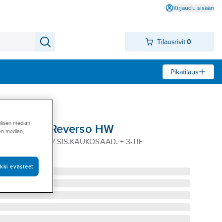
Kirjaudu sisään
Tilausrivit
0
Pikatilaus
alisen median
ori Aerfor Reverso HW
sen median,
HW400 1,2 KW SIS.KAUKOSÄÄD. + 3-TIE
 400
kki evästeet