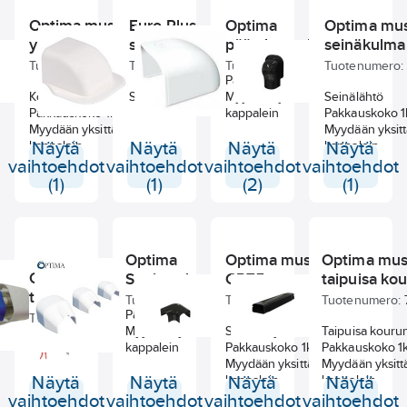
Optima musta
Euro-Plus
Optima
Optima mu
yhdistäjä MG75
seinäkappale
päätykappale TC
seinäkulm
Tuotenumero:
767002318
Tuotenumero:
68010040
Tuotenumero:
767002212
Tuotenumero:
Päätykappale
Kourun yhdistäjä
Seinäkappale
Myydään yksittäin
Seinälähtö
Pakkauskoko 1kpl/5kpl
kappalein
Pakkauskoko 1
Myydään yksittäin
Myydään yksitt
kappalein
Näytä
Näytä
Näytä
kappalein
Näytä
vaihtoehdot
vaihtoehdot
vaihtoehdot
vaihtoehdot
(1)
(1)
(2)
(1)
Optima
Optima musta käyrä
Optima mus
Optima kourun
Supistuskappale TS
CP75
taipuisa ko
tarvikkeet
Tuotenumero:
767002206
Tuotenumero:
767002313
Tuotenumero:
Päätysupistus
Tuotenumero:
767002186
Myydään yksittäin
Seinänmyöntäinen käyrä
Taipuisa kour
kappalein
Pakkauskoko 1kpl/5kpl
Pakkauskoko 1k
Optima kourun kiinnike ja
Myydään yksittäin
Myydään yksitt
leikkuri
Näytä
Näytä
kappalein
Näytä
kappalein
Näytä
vaihtoehdot
vaihtoehdot
vaihtoehdot
vaihtoehdot