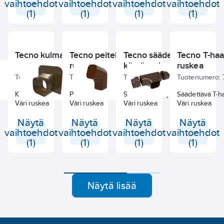
vaihtoehdot
vaihtoehdot
vaihtoehdot
vaihtoehdot
(1)
(1)
(1)
(1)
Tecno kulma ruskea
Tecno peitelevy TA
Tecno säädettävä
Tecno T-haa
ruskea
käyrä ruskea
ruskea
Tuotenumero:
767002280
Tuotenumero:
767002274
Tuotenumero:
767002278
Tuotenumero:
Kulmakappale 72 mm
Peitelevy 72 mm
Säädettävä käyrä 72 mm
Säädettävä T-
Väri ruskea
Väri ruskea
Väri ruskea
Väri ruskea
Näytä
Näytä
Näytä
Näytä
vaihtoehdot
vaihtoehdot
vaihtoehdot
vaihtoehdot
(1)
(1)
(1)
(1)
Näytä lisää