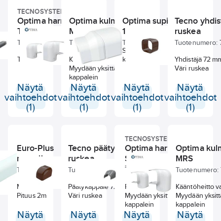
TECNOSYSTEMI
Optima harmaa
Optima kulma oikea
Optima supistus
Tecno yhdis
Taipuisa kouru MF
MRD
102-75
ruskea
Tuotenumero:
69362091
Tuotenumero:
767002216
Tuotenumero:
767002214
Tuotenumero:
Supistuskappale 102
Taipuisa kourun osa
Kääntöheitto oikealle
korusta 75 kouruun
Yhdistäjä 72 
Myydään yksittäin
Väri ruskea
kappalein
Näytä
Näytä
Näytä
Näytä
vaihtoehdot
vaihtoehdot
vaihtoehdot
vaihtoehdot
(1)
(1)
(1)
(1)
TECNOSYSTEMI
Euro-Plus
Tecno päätykappale
Optima harmaa
Optima kul
muovikouru
ruskea
Supistuskappale
MRS
TS
Tuotenumero:
68010044
Tuotenumero:
767002292
Tuotenumero:
69362101
Tuotenumero:
Muovikouru 80 x 60 mm
Päätykappale 72 mm
Päätysupistus
Kääntöheitto 
Pituus 2m
Väri ruskea
Myydään yksittäin
Myydään yksitt
kappalein
kappalein
Näytä
Näytä
Näytä
Näytä