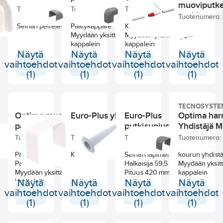
muoviputk
Tuotenumero:
68010009
Tuotenumero:
69362093
Tuotenumero:
69362105
sovitin
Tuotenumero:
Seinän peitelevy
Päätykappale
Kulman ympäri
Sovitin TCR21
Myydään yksittäin
Myydään yksittäin
muoviputkelle
kappalein
kappalein
kondessipvesi
Näytä
Näytä
Näytä
Näytä
vaihtoehdot
vaihtoehdot
vaihtoehdot
vaihtoehdot
(1)
(1)
(1)
(1)
TECNOSYSTE
Optima musta
Euro-Plus yhdistäjä
Euro-Plus
Optima ha
päätykappale TC75
putkisuojus
Yhdistäjä 
Tuotenumero:
767002324
Tuotenumero:
68010024
Tuotenumero:
68010036
Tuotenumero:
Päätykappale
Kourun yhdistäjä
Seinän läpimenosuoja
kourun yhdist
Pakkauskoko 1kpl/5kpl
Halkaisija 59,5 mm,
Myydään yksitt
Myydään yksittäin
Pituus 420 mm
kappalein
kappalein
Näytä
Näytä
Näytä
Näytä
vaihtoehdot
vaihtoehdot
vaihtoehdot
vaihtoehdot
(1)
(1)
(1)
(1)