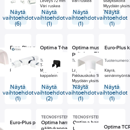
Leveys 72 mm
Väri ruskea
sisäyksiköltä
Väri ruskea
Myydään yksitt
Näytä
Näytä
Näytä
kappalein
Näytä
vaihtoehdot
vaihtoehdot
vaihtoehdot
vaihtoehdot
(6)
(1)
(1)
(1)
Euro-Plus peitelevy
Optima T-haara DT
Optima musta
Euro-Plus 
peitelevy TA75
Tuotenumero:
68010028
Tuotenumero:
767002252
Tuotenumero:
767002312
Tuotenumero:
T-haara kourulle
Peitelevy tiivisteellä
Myydään yksittäin
Läpivienti peitelevy
Käyrä,
kappalein
Pakkauskoko 1kpl/5kpl
seinänmyöntä
Myydään yksittäin
Näytä
Näytä
kappalein
Näytä
Näytä
vaihtoehdot
vaihtoehdot
vaihtoehdot
vaihtoehdot
(1)
(2)
(1)
(1)
TECNOSYSTEMI
TECNOSYSTEMI
Euro-Plus peitelevy
Optima harmaa
Optima harmaa
Optima TCR
päätykappale TC
Ulkokulma CAE