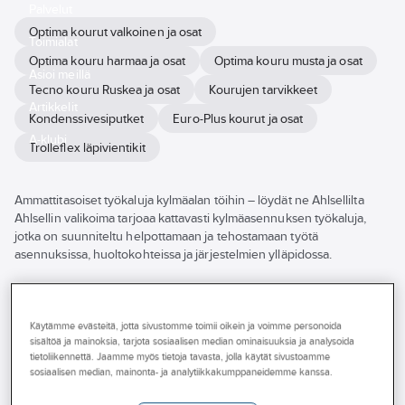
Palvelut
Optima kourut valkoinen ja osat
Toimialat
Optima kouru harmaa ja osat
Optima kouru musta ja osat
Asioi meillä
Tecno kouru Ruskea ja osat
Kourujen tarvikkeet
Artikkelit
Kondenssivesiputket
Euro-Plus kourut ja osat
A-klubi
Trolleflex läpivientikit
Ammattitasoiset työkaluja kylmäalan töihin – löydät ne Ahlsellilta
Ahlsellin valikoima tarjoaa kattavasti kylmäasennuksen työkaluja,
jotka on suunniteltu helpottamaan ja tehostamaan työtä
asennuksissa, huoltokohteissa ja järjestelmien ylläpidossa.
Meiltä löydät kylmätyökaluja eri ominaisuuksilla ja käyttötarkoituksiin,
useiden tunnettujen valmistajien laadukkailla ratkaisuilla. Tuotteet
vastaavat alan vaatimuksiin ja tukevat turvallista sekä sujuvaa
Käytämme evästeitä, jotta sivustomme toimii oikein ja voimme personoida
sisältöä ja mainoksia, tarjota sosiaalisen median ominaisuuksia ja analysoida
työskentelyä kaikissa olosuhteissa.
tietoliikennettä. Jaamme myös tietoja tavasta, jolla käytät sivustoamme
sosiaalisen median, mainonta- ja analytiikkakumppaneidemme kanssa.
Tutustu verkkokaupassamme tai asioi lähimmässä Ahlsell-
myymälässä – asiantuntijamme auttavat valitsemaan juuri sinun