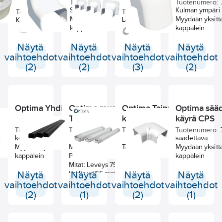
Tuotenumero:
767002211
Tuotenumero:
Seinästä ulos
Kulman ympäri
Tuotenumero:
767002209
Tuotenumero:
767002158
Myydään yksittäin
Myydään yksitt
Läpivienti peitelevy
Kondessiveden poistoon
kappalein
kappalein
Myydään yksittäin
kappalein
Näytä
Näytä
Näytä
Näytä
vaihtoehdot
vaihtoehdot
vaihtoehdot
vaihtoehdot
(2)
(2)
(3)
(2)
Optima Yhdistäjä MG
Optima musta kouru
Optima Taipuisa
Optima sää
T75-OPT
kouru MF
käyrä CPS
Tuotenumero:
767002204
Tuotenumero:
767002310
Tuotenumero:
767002208
Tuotenumero:
kourun yhdistäjä
säädettävä
Myydään yksittäin
Muovikouru musta T-75
Taipuisa kourun osa
Myydään yksitt
kappalein
Pakkauskoko 1 kpl/14 kpl
kappalein
Mitat: Leveys 75 mm
Näytä
korkeus 55 mm
Näytä
Näytä
Näytä
Myydään myös yksittäin
vaihtoehdot
vaihtoehdot
vaihtoehdot
vaihtoehdot
kappalein
(2)
(1)
(2)
(1)