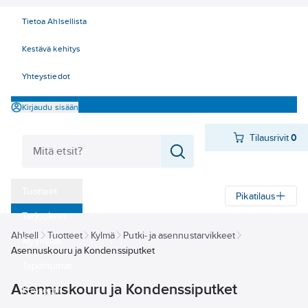
Tietoa Ahlsellista
Kestävä kehitys
Yhteystiedot
Kirjaudu sisään
Tilausrivit
0
Tuotteet
Pikatilaus
‎Tarjoukset
Ahlsell
Tuotteet
Kylmä
Putki- ja asennustarvikkeet
Myymälät
Asennuskouru ja Kondenssiputket
Tapahtumat
Asennuskouru ja Kondenssiputket
Konseptit